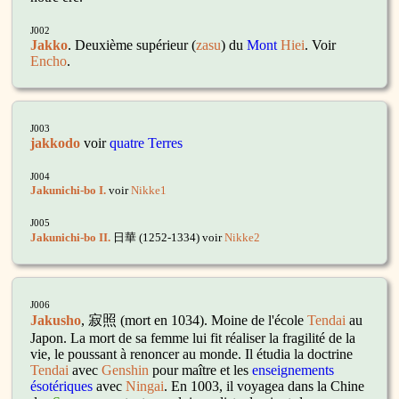
J002
Jakko
. Deuxième supérieur (
zasu
) du
Mont
Hiei
. Voir
Encho
.
J003
jakkodo
voir
quatre Terres
J004
Jakunichi-bo I.
voir
Nikke1
J005
Jakunichi-bo II.
日華
(1252-1334) voir
Nikke2
J006
Jakusho
, 寂照
(mort en 1034). Moine de l'école
Tendai
au
Japon. La mort de sa femme lui fit réaliser la fragilité de la
vie, le poussant à renoncer au monde. Il étudia la doctrine
Tendai
avec
Genshin
pour maître et les
enseignements
ésotériques
avec
Ningai
. En 1003, il voyagea dans la Chine