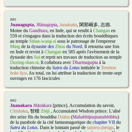
J081
Jnanagupta
,
Jñānagupta
,
Janakutta
, 闍那崛多, 志德.
Moine du
Gandhara
, en Inde, qui se rendit à
Changan
en
559 et s'engagea dans la traduction des écrits bouddhiques
au temple
Sitian-wang-si
sous le patronage de l'empereur
Ming
de la
dynastie des
Zhou
du Nord
. Il retourna une fois
en Inde et revint à
Changan
en 585 après l'avènement de la
dynastie des
Sui
et reprit ses travaux de traduction au temple
Daxing-shan-si
. Il collabora avec
Dharmagupta
à la
traduction chinoise du
Sutra du Lotus
intitulée le
Tembon
hoke kyo
. Au total, on lui attribue la traduction de trente-sept
ouvrages en 176 fascicules
J082
Jnanakara
Jñānākara
[prince], Accumulation du savoir,
Chishaku
, 智積
Zhiji
,
Accumulated Wisdom prince
. L'aîné
des seize fils du bouddha
Daitsu
(
Mahabhijnajnanabhibhu
)
de la parabole de la cité fantasmagorique du
chapitre VII
du
Sutra du Lotus
. Dans le lointain passé de
sanzen-jitengo
, le