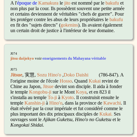
A l'
époque de
Kamakura
le
jito
est nommé par le
bakufu
et
non plus par la cour. Ils possèdent souvent une petite armée
et certains deviennent de véritables "chefs de guerre". Pour
les protéger contre les abus de leurs propriétaires le
bakufu
en fit des "sujets directs" (
gokenins
). Ils avaient également
un certain droit de justice à l'intérieur de leur domaine.
J074
jitsu daijokyo
voir
enseignements du Mahayana véritable
J075
Jitsue
, 実慧,
Sozu Hino'o
,
Doko
Daishi
(786-847). A
l'origine moine de l'école
Hosso
. Quand
Kukai
revint de
Chine au Japon,
Jitsue
devint son disciple. Il aida à fonder
le temple
Kongobu-ji
sur le Mont
Koya
, et en 823 il
s'installa au temple
To-ji
à
Kyoto
. Il construisit ensuite le
temple
Kanshin-ji
à
Hino'o
, dans la province de
Kawachi
. Il
était révéré par la cour impériale et fut considéré comme le
plus important des dix principaux disciples de
Kukai
.
Ses
ouvrages sont le
Ajikan Guketsu
,
Hino'o no Guketsu
et le
Kongokai Shidai
.