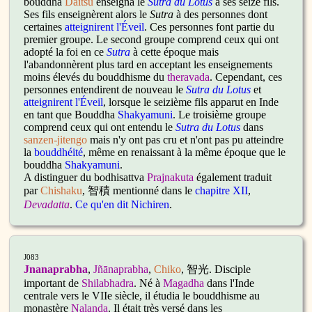
bouddha
Daitsu
enseigna le
Sutra du Lotus
à ses seize fils.
Ses fils enseignèrent alors le
Sutra
à des personnes dont
certaines
atteignirent l'Éveil
. Ces personnes font partie du
premier groupe. Le second groupe comprend ceux qui ont
adopté la foi en ce
Sutra
à cette époque mais
l'abandonnèrent plus tard en acceptant les enseignements
moins élevés du bouddhisme du
theravada
. Cependant, ces
personnes entendirent de nouveau le
Sutra du Lotus
et
atteignirent l'Éveil
, lorsque le seizième fils apparut en Inde
en tant que Bouddha
Shakyamuni
. Le troisième groupe
comprend ceux qui ont entendu le
Sutra du Lotus
dans
sanzen-jitengo
mais n'y ont pas cru et n'ont pas pu atteindre
la
bouddhéité
, même en renaissant à la même époque que le
bouddha
Shakyamuni
.
A distinguer du bodhisattva
Prajnakuta
également traduit
par
Chishaku
, 智積 mentionné dans le
chapitre XII
,
Devadatta
.
Ce qu'en dit Nichiren
.
J083
Jnanaprabha
,
Jñānaprabha
,
Chiko
, 智光. Disciple
important de
Shilabhadra
. Né à
Magadha
dans l'Inde
centrale vers le VIIe siècle, il étudia le bouddhisme au
monastère
Nalanda
. Il était très versé dans les