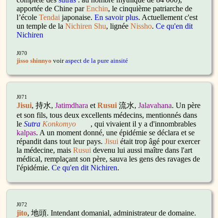
apportée de Chine par
Enchin
, le cinquième patriarche de
l’école
Tendai
japonaise.
En savoir plus
.
Actuellement c'est
un temple de la
Nichiren Shu
, lignée
Nissho
.
Ce qu'en dit
Nichiren
J070
jisso shinnyo
voir
aspect de la pure ainsité
J071
Jisui
, 持水,
Jatimdhara
et
Rusui
流水,
Jalavahana
. Un père
et son fils, tous deux excellents médecins, mentionnés dans
le
Sutra
Konkomyo
, qui vivaient il y a d'innombrables
kalpas
. A un moment donné, une épidémie se déclara et se
répandit dans tout leur pays.
Jisui
était trop âgé pour exercer
la médecine, mais
Rusui
devenu lui aussi maître dans l'art
médical, remplaçant son père, sauva les gens des ravages de
l'épidémie.
Ce qu'en dit Nichiren
.
J072
jito
, 地頭. Intendant domanial, administrateur de domaine.