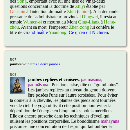
des
Song
, emportant avec lui une liste de vingt-deux
questions concernant la doctrine de
Zhiyi
établie par
Genshin
à l'intention du maître
Zhili
(
Chirei
). A la demande
pressante de l'administrateur provincial
Dingwei
, il resta au
temple
Wumen-si
et mourut au Mont
Qing-Liang
à
Hang-
zhou
. Avant sa mort, l'empereur
Zhen-zong
lui conféra le
titre de
Grand-maître
Yuantong
.
Ce qu'en dit Nichiren
.
J007
jambes
voir
êtres à deux jambes
J008
jambes repliées et croisées
,
padmasana
,
padmāsana
.
Position assise, dite en "grand lotus".
Les jambes repliées au niveau du genou doivent
être posées l'une sur l'autre (croisées). Pour éviter
la douleur à la cheville, les plantes des pieds sont tournées
vers le ciel. Le yoga utilisait cette position pour éviter la
déperdition de l'énergie en bloquant les points méridiens.
Elle est encore prescrite dans les techniques d'éveil qui
utilisent les positions corporelles. Le bouddhisme
mahayana
préconise une concentration de l'esprit qui fait oublier la