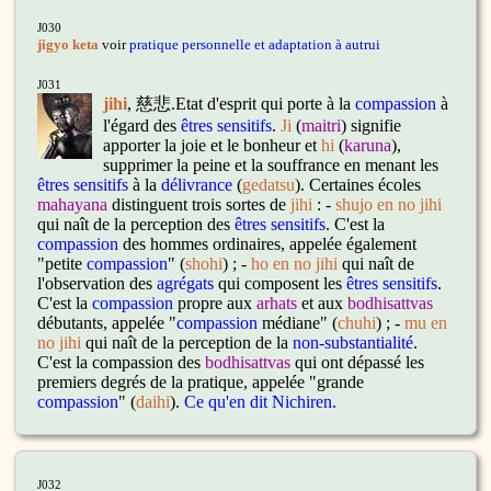
J030
jigyo keta
voir
pratique personnelle et adaptation à autrui
J031
jihi
, 慈悲.
Etat d'esprit qui porte à la
compassion
à
l'égard des
êtres sensitifs
.
Ji
(
maitri
) signifie
apporter la joie et le bonheur et
hi
(
karuna
),
supprimer la peine et la souffrance en menant les
êtres sensitifs
à la
délivrance
(
gedatsu
). Certaines écoles
mahayana
distinguent trois sortes de
jihi
: -
shujo en no jihi
qui naît de la perception des
êtres sensitifs
. C'est la
compassion
des hommes ordinaires, appelée également
"petite
compassion
" (
shohi
) ; -
ho en no jihi
qui naît de
l'observation des
agrégats
qui composent les
êtres sensitifs
.
C'est la
compassion
propre aux
arhats
et aux
bodhisattvas
débutants, appelée "
compassion
médiane" (
chuhi
) ; -
mu en
no jihi
qui naît de la perception de la
non-substantialité
.
C'est la compassion des
bodhisattvas
qui ont dépassé les
premiers degrés de la pratique, appelée "grande
compassion
" (
daihi
).
Ce qu'en dit Nichiren.
J032