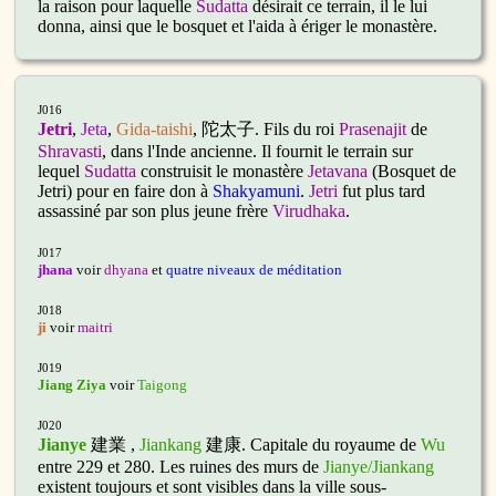
la raison pour laquelle
Sudatta
désirait ce terrain, il le lui
donna, ainsi que le bosquet et l'aida à ériger le monastère.
J016
Jetri
,
Jeta
,
Gida-taishi
, 陀太子.
Fils du roi
Prasenajit
de
Shravasti
, dans l'Inde ancienne. Il fournit le terrain sur
lequel
Sudatta
construisit le monastère
Jetavana
(Bosquet de
Jetri) pour en faire don à
Shakyamuni
.
Jetri
fut plus tard
assassiné par son plus jeune frère
Virudhaka
.
J017
jhana
voir
dhyana
et
quatre niveaux de méditation
J018
ji
voir
maitri
J019
Jiang Ziya
voir
Taigong
J020
Jianye
建業
,
Jiankang
建康. Capitale du royaume de
Wu
entre 229 et 280. Les ruines des murs de
Jianye/Jiankang
existent toujours et sont visibles dans la ville sous-