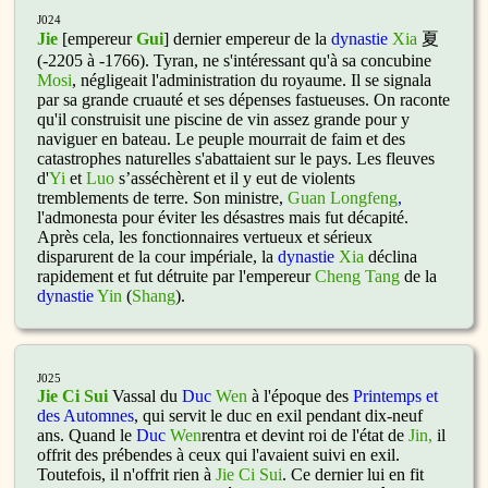
J024
Jie
[empereur
Gui
] dernier empereur de la
dynastie
Xia
夏
(-2205 à -1766). Tyran, ne s'intéressant qu'à sa concubine
Mosi
, négligeait l'administration du royaume. Il se signala
par sa grande cruauté et ses dépenses fastueuses. On raconte
qu'il construisit une piscine de vin assez grande pour y
naviguer en bateau. Le peuple mourrait de faim et des
catastrophes naturelles s'abattaient sur le pays. Les fleuves
d'
Yi
et
Luo
s’asséchèrent et il y eut de violents
tremblements de terre. Son ministre,
Guan Longfeng
,
l'admonesta pour éviter les désastres mais fut décapité.
Après cela, les fonctionnaires vertueux et sérieux
disparurent de la cour impériale, la
dynastie
Xia
déclina
rapidement et fut détruite par l'empereur
Cheng Tang
de la
dynastie
Yin
(
Shang
).
J025
Jie Ci Sui
Vassal du
Duc
Wen
à l'époque des
Printemps et
des Automnes
, qui servit le duc en exil pendant dix-neuf
ans. Quand le
Duc
Wen
rentra et devint roi de l'état de
Jin,
il
offrit des prébendes à ceux qui l'avaient suivi en exil.
Toutefois, il n'offrit rien à
Jie Ci Sui
. Ce dernier lui en fit