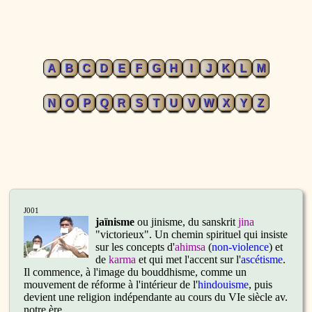
A
B
C
D
E
F
G
H
I
J
K
L
M
N
O
P
Q
R
S
T
U
V
W
X
Y
Z
J001
jaïnisme
ou jinisme, du sanskrit
jina
"victorieux". Un chemin spirituel qui insiste
sur les concepts d'
ahimsa
(
non-violence
) et
de
karma
et qui met l'accent sur l'
ascétisme
.
Il commence, à l'image du bouddhisme, comme un
mouvement de réforme à l'intérieur de l'
hindouisme
, puis
devient une religion indépendante au cours du VIe siècle av.
notre ère.