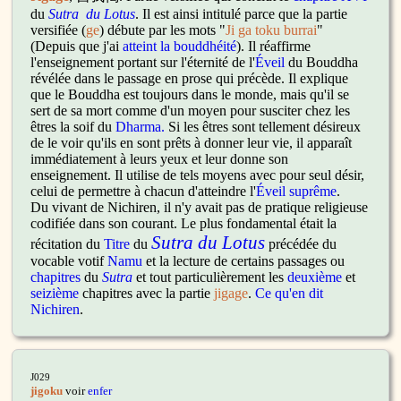
du
Sutra du Lotus
. Il est ainsi intitulé parce que la partie
versifiée (
ge
) débute par les mots "
Ji ga toku burrai
"
(Depuis que j'ai
atteint la bouddhéité
). Il réaffirme
l'enseignement portant sur l'éternité de l'
Éveil
du Bouddha
révélée dans le passage en prose qui précède. Il explique
que le Bouddha est toujours dans le monde, mais qu'il se
sert de sa mort comme d'un moyen pour susciter chez les
êtres la soif du
Dharma.
Si les êtres sont tellement désireux
de le voir qu'ils en sont prêts à donner leur vie, il apparaît
immédiatement à leurs yeux et leur donne son
enseignement. Il utilise de tels moyens avec pour seul désir,
celui de permettre à chacun d'atteindre l'
Éveil suprême
.
Du vivant de Nichiren, il n'y avait pas de pratique religieuse
codifiée dans son courant. Le plus fondamental était la
Sutra du Lotus
récitation du
Titre
du
précédée du
vocable votif
Namu
et la lecture de certains passages ou
chapitres
du
Sutra
et tout particulièrement les
deuxième
et
seizième
chapitres avec la partie
jigage
.
Ce qu'en dit
Nichiren
.
J029
jigoku
voir
enfer