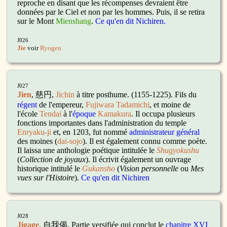
reproche en disant que les récompenses devraient être
données par le Ciel et non par les hommes. Puis, il se retira
sur le Mont
Mienshang
.
Ce qu'en dit Nichiren.
J026
Jie
voir
Ryogen
J027
Jien
, 慈円,
Jichin
à titre posthume.
(1155-1225). Fils du
régent
de l'empereur,
Fujiwara Tadamichi
, et moine de
l'école
Tendai
à l'
époque
Kamakura
. Il occupa plusieurs
fonctions importantes dans l'administration du temple
Enryaku-ji
et, en 1203, fut nommé
administrateur général
des moines (
dai-sojo
). Il est également connu comme poète.
Il laissa une anthologie poétique intitulée le
Shugyokushu
(
Collection de joyaux
). Il écrivit également un ouvrage
historique intitulé le
Gukansho
(
Vision personnelle
ou
Mes
vues sur l'Histoire
).
Ce qu'en dit Nichiren
J028
Jigage
, 自我偈. Partie versifiée qui conclut le
chapitre XVI