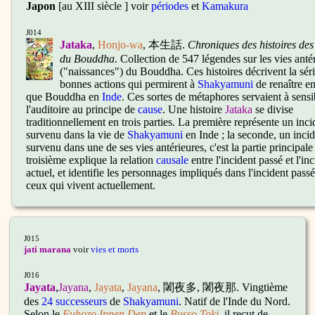
Japon
[au XIII siècle ] voir
périodes
et
Kamakura
J014
Jataka
,
Honjo-wa
, 本生話.
Chroniques des histoires des
du Bouddha
. Collection de 547 légendes sur les vies anté
("naissances") du Bouddha. Ces histoires décrivent la sér
bonnes actions qui permirent à
Shakyamuni
de renaître en
que Bouddha en
Inde
. Ces sortes de métaphores servaient à sensib
l'auditoire au principe de
cause
. Une histoire
Jataka
se divise
traditionnellement en trois parties. La première représente un inci
survenu dans la vie de
Shakyamuni
en Inde ; la seconde, un incid
survenu dans une de ses vies antérieures, c'est la partie principale 
troisième explique la relation
causale
entre l'incident passé et l'in
actuel, et identifie les personnages impliqués dans l'incident pass
ceux qui vivent actuellement.
J015
jati marana
voir
vies et morts
J016
Jayata
,
Jayana
,
Jayata
,
Jayana
, 闍夜多, 闍夜那.
Vingtième
des
24 successeurs
de
Shakyamuni
. Natif de l'Inde du Nord.
Selon le
Fuhozo Innen Den
et le
Busso Toki
, il reçut de