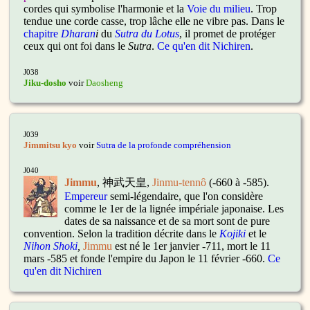
cordes qui symbolise l'harmonie et la
Voie du milieu
. Trop
tendue une corde casse, trop lâche elle ne vibre pas. Dans le
chapitre
Dharan
i
du
Sutra du Lotus
, il promet de protéger
ceux qui ont foi dans le
Sutra
.
Ce qu'en dit Nichiren
.
J038
Jiku-dosho
voir
Daosheng
J039
Jimmitsu kyo
voir
Sutra de la profonde compréhension
J040
Jimmu
, 神武天皇,
Jinmu-tennô
(-660 à -585).
Empereur
semi-légendaire, que l'on considère
comme le 1er de la lignée impériale japonaise. Les
dates de sa naissance et de sa mort sont de pure
convention. Selon la tradition décrite dans le
Kojiki
et le
Nihon Shoki
,
Jimmu
est né le 1er janvier -711, mort le 11
mars -585 et fonde l'empire du Japon le 11 février -660.
Ce
qu'en dit Nichiren