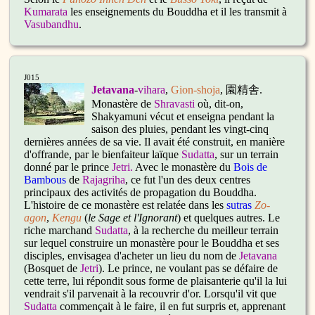
Kumarata
les enseignements du Bouddha et il les transmit à
Vasubandhu
.
J015
Jetavana
-
vihara
,
Gion-shoja
, 園精舎.
Monastère de
Shravasti
où, dit-on,
Shakyamuni vécut et enseigna pendant la
saison des pluies, pendant les vingt-cinq
dernières années de sa vie. Il avait été construit, en manière
d'offrande, par le bienfaiteur laïque
Sudatta
, sur un terrain
donné par le prince
Jetri
.
Avec le monastère du
Bois de
Bambous
de
Rajagriha
, ce fut l'un des deux centres
principaux des activités de propagation du Bouddha.
L'histoire de ce monastère est relatée dans les
sutras
Zo-
agon
,
Kengu
(
le Sage et l'Ignorant
) et quelques autres. Le
riche marchand
Sudatta
, à la recherche du meilleur terrain
sur lequel construire un monastère pour le Bouddha et ses
disciples, envisagea d'acheter un lieu du nom de
Jetavana
(Bosquet de
Jetri
). Le prince, ne voulant pas se défaire de
cette terre, lui répondit sous forme de plaisanterie qu'il la lui
vendrait s'il parvenait à la recouvrir d'or. Lorsqu'il vit que
Sudatta
commençait à le faire, il en fut surpris et, apprenant