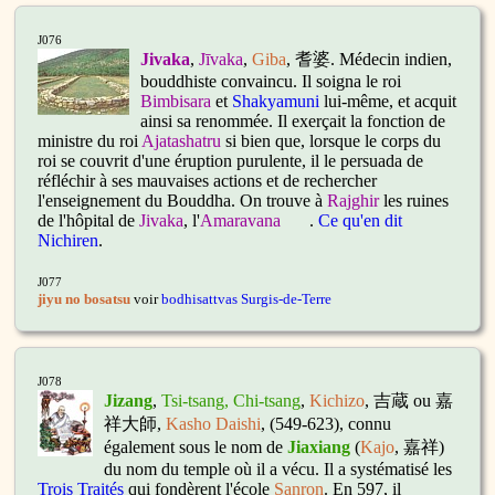
J076
Jivaka
,
Jīvaka
,
Giba
, 耆婆. Médecin indien,
bouddhiste convaincu. Il soigna le roi
Bimbisara
et
Shakyamuni
lui-même, et acquit
ainsi sa renommée. Il exerçait la fonction de
ministre du roi
Ajatashatru
si bien que, lorsque le corps du
roi se couvrit d'une éruption purulente, il le persuada de
réfléchir à ses mauvaises actions et de rechercher
l'enseignement du Bouddha. On trouve à
Rajghir
les ruines
de l'hôpital de
Jivaka
, l'
Amaravana
.
Ce qu'en dit
Nichiren
.
J077
jiyu no bosatsu
voir
bodhisattvas Surgis-de-Terre
J078
Jizang
,
Tsi-tsang, Chi-tsang
,
Kichizo
, 吉蔵 ou 嘉
祥大師,
Kasho
Daishi
, (549-623), connu
également sous le nom de
Jiaxiang
(
Kajo
, 嘉祥)
du nom du temple où il a vécu. Il a systématisé les
Trois Traités
qui fondèrent l'école
Sanron
. En 597, il