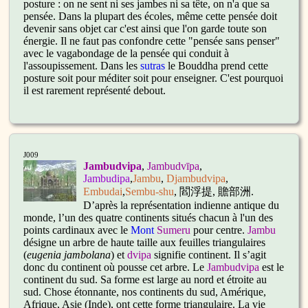
posture : on ne sent ni ses jambes ni sa tête, on n'a que sa
pensée. Dans la plupart des écoles, même cette pensée doit
devenir sans objet car c'est ainsi que l'on garde toute son
énergie. Il ne faut pas confondre cette "pensée sans penser"
avec le vagabondage de la pensée qui conduit à
l'assoupissement. Dans les
sutras
le Bouddha prend cette
posture soit pour méditer soit pour enseigner. C'est pourquoi
il est rarement représenté debout.
J009
Jambudvipa
,
Jambudvīpa
,
Jambudipa
,
Jambu
,
Djambudvipa
,
Embudai
,
Sembu-shu
, 閻浮提, 贍部洲.
D’après la représentation indienne antique du
monde, l’un des quatre continents situés chacun à l'un des
points cardinaux avec le
Mont
Sumeru
pour centre.
Jambu
désigne un arbre de haute taille aux feuilles triangulaires
(
eugenia jambolana
) et
dvipa
signifie continent. Il s’agit
donc du continent où pousse cet arbre. Le
Jambudvipa
est le
continent du sud. Sa forme est large au nord et étroite au
sud. Chose étonnante, nos continents du sud, Amérique,
Afrique, Asie (Inde), ont cette forme triangulaire. La vie