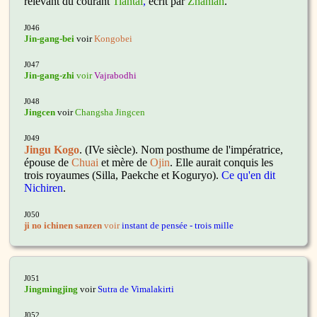
relevant du courant
Tiantai
,
écrit par
Zhanlan
.
J046
Jin-gang-bei
voir
Kongobei
J047
Jin-gang-zhi
voir
Vajrabodhi
J048
Jingcen
voir
Changsha Jingcen
J049
Jingu Kogo
.
(IVe siècle). Nom posthume de l'impératrice,
épouse de
Chuai
et mère de
Ojin
. Elle aurait conquis les
trois royaumes (Silla, Paekche et Koguryo).
Ce qu'en dit
Nichiren
.
J050
ji no ichinen sanzen
voir
instant de pensée - trois mille
J051
Jingmingjing
voir
Sutra de Vimalakirti
J052