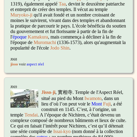
1319), également appelé
Taa
, devint le deuxième patriarche
et entreprit de créer des temples. Il vécut au temple
Muryoko-ji
qu'il avait fondé et un nombre croissant de
moines le suivirent, vivant dans des temples et abandonnant
la pratique de parcourir le pays. L'école bénéficia du soutien
du gouvernement et fut florissante à partir de la fin de
l'
époque
Kamakura
, mais commença à décliner à la fin de
l'époque de
Muromachi
(1336-1573), alors qu'augmentait la
popularité de l'école
Jodo Shin
.
J068
jisso
voir
aspect réel
J069
Jisso-ji
,
實相寺. Temple de l'Aspect Réel,
situé au pied du Mont
Iwamoto
, dans un
lieu d’où l’on peut voir le
Mont
Fuji
, a été
construit en 1145. C’est, à l’origine, un
temple
Tendai
. A l’époque de Nichiren, c’était devenu un
complexe composé de nombreux bâtiments et lieux de culte.
Ce qui en faisait l’intérêt pour Nichiren, c’est qu’il détenait
une série complète de
Issai-kyo
(nom donné à la collection
complète des
sutras
: au nombre mythique de 84 000),