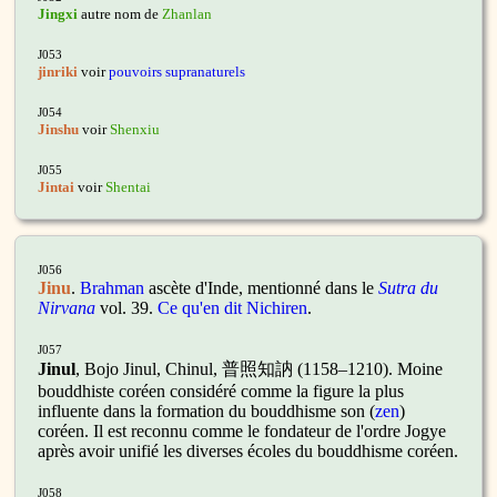
Jingxi
autre nom de
Zhanlan
J053
jinriki
voir
pouvoirs supranaturels
J054
Jinshu
voir
Shenxiu
J055
Jintai
voir
Shentai
J056
Jin
u
.
Brahman
ascète d'Inde, mentionné dans le
Sutra du
Nirvana
vol. 39.
Ce qu'en dit Nichiren
.
J057
Jinul
,
Bojo Jinul, Chinul, 普照知訥 (1158–1210). Moine
bouddhiste coréen considéré comme la figure la plus
influente dans la formation du bouddhisme son (
zen
)
coréen. Il est reconnu comme le fondateur de l'ordre Jogye
après avoir unifié les diverses écoles du bouddhisme coréen.
J058