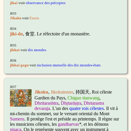
jikai
voir
observance des préceptes
J033
Jikaku
voir
Ennin
J034
jiki-do
, 食堂. Le réfectoire d'un monastère.
J035
jikkai
voir
dix mondes
J036
jikkai gogu
voir
inclusion mutuelle des dix mondes-états
J037
Jikoku
,
Jikokutenno
, 持国天,
Roi céleste
Gardien du Pays,
Chiguo tianwang
,
Dhritarashtra
,
Dhṛtarāṣṭra
,
Dhrtarastra
devaraja
. L'un des
quatre rois célestes
. Il vit à
mi-chemin du sommet, sur le versant oriental du Mont
Sumeru
. Il protège l'est et préside au printemps. Il règne sur
les musiciens célestes, les
gandharvas
*
, et les démons
pisaca
. On le représente souvent avec un instrument à