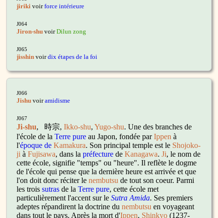
jiriki
voir
force intérieure
J064
Jiron-shu
voir
Dilun zong
J065
jisshin
voir
dix étapes de la foi
J066
Jishu
voir
amidisme
J067
Ji-shu
,
時宗,
Ikko-shu
,
Yugo-shu
. Une des branches de
l'école de la
Terre pure
au Japon, fondée par
Ippen
à
l'
époque de
Kamakura
. Son principal temple est le
Shojoko-
ji
à
Fujisawa
, dans la
préfecture
de
Kanagawa
.
Ji
, le nom de
cette école, signifie "temps" ou "heure". Il reflète le dogme
de l'école qui pense que la dernière heure est arrivée et que
l'on doit donc réciter le
nembutsu
de tout son coeur. Parmi
les trois
sutras
de la
Terre pure
, cette école met
particulièrement l'accent sur le
Sutra Amida
. Ses premiers
adeptes répandirent la doctrine du
nembutsu
en voyageant
dans tout le pays. Après la mort d'
Ippen
,
Shinkyo
(1237-