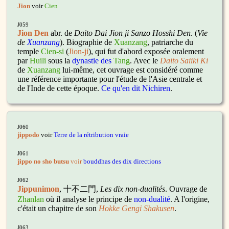
Jion
voir
Cien
J059
Jion Den
abr. de
Daito Dai Jion ji Sanzo Hosshi Den
. (
Vie
de
Xuanzang
). Biographie de
Xuanzang
, patriarche du
temple
Cien-si
(
Jion-ji
), qui fut d'abord exposée oralement
par
Huili
sous la
dynastie des
Tang
. Avec le
Daito Saiiki Ki
de
Xuanzang
lui-même, cet ouvrage est considéré comme
une référence importante pour l'étude de l'Asie centrale et
de l'Inde de cette époque.
Ce qu'en dit Nichiren
.
J060
jippodo
voir
Terre de la rétribution vraie
J061
jippo no sho butsu
voir
bouddhas des dix directions
J062
Jippunimon
, 十不二門,
Les dix non-dualités
. Ouvrage de
Zhanlan
où il analyse le principe de
non-dualité
. A l'origine,
c'était un chapitre de son
Hokke Gengi Shakusen
.
J063