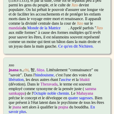
(1185-1333), et par la suite, cette foi se répandit peu à peu
parmi les gens du peuple, et le culte de
Jizo
devint
populaire. On lui prêtait le pouvoir d'assurer une longue vie
et de faciliter les accouchements et de protéger les enfants
morts dans le voyage entre mort et renaissance. Il apparaît
comme la divinité centrale dans la cour de
Jizo
sur le
mandala
du
Monde de la Matrice
. Appelé parfois "
Jizo
aux mille formes" à cause des formes multiples qu'il revêt
pour sauver les êtres, il est néanmoins souvent représenté
comme un moine qui tient un bâton dans la main droite et
un joyau dans la main gauche.
Ce qu'en dit Nichiren.
J080
jnana
n.,
chi
, 智,
ñāṇa
. Littéralement "connaissance" ou
"savoir". Dans l'
hindouisme,
c'est l'une des voies de
libération
, les deux autres étant l'
ascèse
et la
bhakti
(dévotion). Dans le
Theravada
, le terme est souvent
employé comme synonyme de la pensée juste (
samma
samkappa
) de l'
Octuple noble chemin
. Le
Mahayana
précise le concept et le développe en
quatre sagesses
. Bien
que présent à l'état latent dans le psychisme de tous les êtres
le
jnana
sert alors à qualifier la
prajna
du bouddha.
En
savoir plus
.