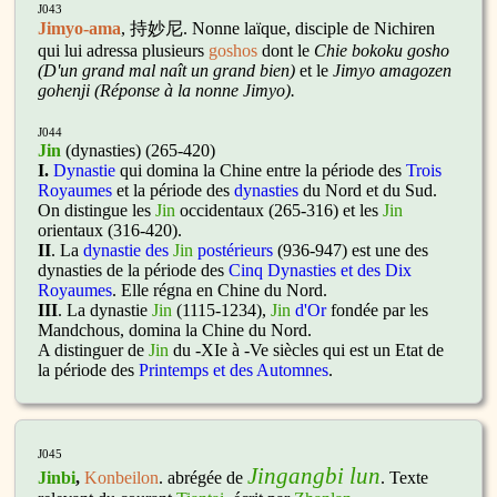
J043
Jimyo-ama
, 持妙尼.
Nonne laïque, disciple de Nichiren
qui lui adressa plusieurs
goshos
dont le
Chie bokoku gosho
(D'un grand mal naît un grand bien)
et le
Jimyo amagozen
gohenji (Réponse à la nonne Jimyo).
J044
Jin
(dynasties) (265-420)
I.
Dynastie
qui domina la Chine entre la période des
Trois
Royaumes
et la période des
dynasties
du Nord et du Sud.
On distingue les
Jin
occidentaux (265-316) et les
Jin
orientaux (316-420).
II
. La
dynastie des
Jin
postérieurs
(936-947) est une des
dynasties de la période des
Cinq Dynasties et des Dix
Royaumes
. Elle régna en Chine du Nord.
III
. La dynastie
Jin
(1115-1234),
Jin
d'Or
fondée par les
Mandchous, domina la Chine du Nord.
A distinguer de
Jin
du -XIe à -Ve siècles qui est un Etat de
la période des
Printemps et des Automnes
.
J045
Jingangbi lun
Jinbi
,
Konbeilon
. abrégée de
. Texte