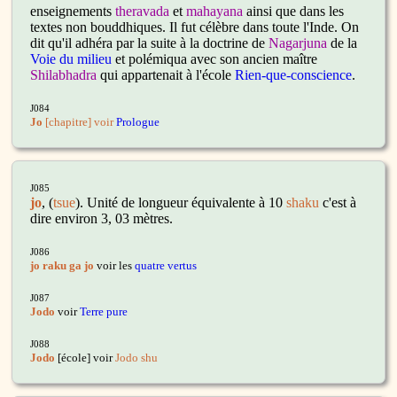
enseignements
theravada
et
mahayana
ainsi que dans les
textes non bouddhiques. Il fut célèbre dans toute l'Inde. On
dit qu'il adhéra par la suite à la doctrine de
Nagarjuna
de la
Voie du milieu
et polémiqua avec son ancien maître
Shilabhadra
qui appartenait à l'école
Rien-que-conscience
.
J084
Jo
[chapitre] voir
Prologue
J085
jo
, (
tsue
). Unité de longueur équivalente à 10
shaku
c'est à
dire environ 3, 03 mètres.
J086
jo raku ga jo
voir les
quatre vertus
J087
Jodo
voir
Terre pure
J088
Jodo
[école] voir
Jodo shu