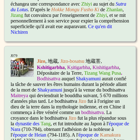
échangea une correspondance avec
Zhiyi
au sujet du
Sutra
du Lotus
. D'après le
Hokke Mongu Fusho Ki
de
Zhanlan
,
Jizang
fut convaincu par l'enseignement de
Zhiyi
, et se mit
personnellement à son service pour expier la compréhension
superficielle qu'il avait eue auparavant.
Ce qu'en dit
Nichiren
J079
Jizo
, 地蔵,
Jizo-bosatsu
地蔵菩,
Kshitigarbha
,
Kṣitigarbha
,
Kishitigarbha
,
Dépositaire de la Terre,
Tizang Wang Pusa
.
Bodhisattva
auquel
Shakyamuni
aurait confié
la tâche de sauver les êtres humains durant la période allant
de la mort de
Shakyamuni
jusqu'à la venue du bodhisattva
Maitreya
qui deviendrait le bouddha suivant, 5 670 millions
d'années plus tard. Le bodhisattva
Jizo
fut à l'origine un
dieu de la terre dans la mythologie indienne, et en Chine il
commença à être vénéré comme un
bodhisattva
. La
croyance dans le bodhisattva
Jizo
fut la plus répandue sous
la
dynastie des
Tang
, et fut introduite au Japon à l'
époque de
Nara
(710-794), obtenant l'adhésion de la noblesse à
l'
époque de
Heian
(794-1185). A l'
époque de
Kamakura