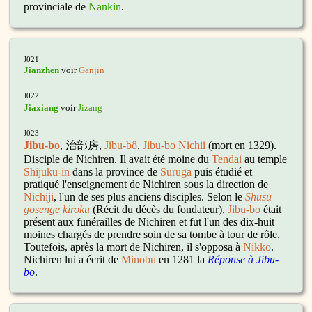
provinciale de
Nankin
.
J021
Jianzhen
voir
Ganjin
J022
Jiaxiang
voir
Jizang
J023
Jibu-bo
, 治部房,
Jibu-bô
,
Jibu-bo Nichii
(mort en 1329).
Disciple de Nichiren. Il avait été moine du
Tendai
au temple
Shijuku-in
dans la province de
Suruga
puis étudié et
pratiqué l'enseignement de Nichiren sous la direction de
Nichiji
, l'un de ses plus anciens disciples. Selon le
Shusu
gosenge kiroku
(Récit du décès du fondateur),
Jibu-bo
était
présent aux funérailles de Nichiren et fut l'un des dix-huit
moines chargés de prendre soin de sa tombe à tour de rôle.
Toutefois, après la mort de Nichiren, il s'opposa à
Nikko
.
Nichiren lui a écrit de
Minobu
en 1281 la
Réponse à Jibu-
bo
.