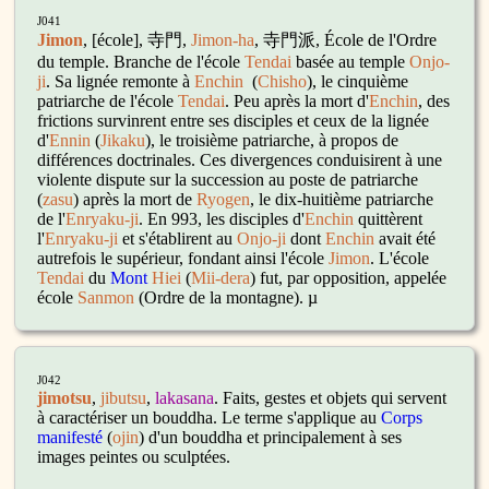
J041
Jimon
, [école], 寺門,
Jimon-ha
,
寺門派, École de l'Ordre
du temple. Branche de l'école
Tendai
basée au temple
Onjo-
ji
. Sa lignée remonte à
Enchin
(
Chisho
), le cinquième
patriarche de l'école
Tendai
. Peu après la mort d'
Enchin
, des
frictions survinrent entre ses disciples et ceux de la lignée
d'
Ennin
(
Jikaku
), le troisième patriarche, à propos de
différences doctrinales. Ces divergences conduisirent à une
violente dispute sur la succession au poste de patriarche
(
zasu
) après la mort de
Ryogen
, le dix-huitième patriarche
de l'
Enryaku-ji
. En 993, les disciples d'
Enchin
quittèrent
l'
Enryaku-ji
et s'établirent au
Onjo-ji
dont
Enchin
avait été
autrefois le supérieur, fondant ainsi l'école
Jimon
. L'école
Tendai
du
Mont
Hiei
(
Mii-dera
) fut, par opposition, appelée
école
Sanmon
(Ordre de la montagne). µ
J042
jimotsu
,
jibutsu
,
lakasana
. Faits, gestes et objets qui servent
à caractériser un bouddha. Le terme s'applique au
Corps
manifesté
(
ojin
) d'un bouddha et principalement à ses
images peintes ou sculptées.