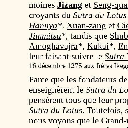
moines
Jizang
et
Seng-qua
croyants du
Sutra du Lotus
Hannya
*
.
Xuan-zang
et
Ci
Jimmitsu
*
, tandis que
Shub
Amoghavajra
*
,
Kukai
*
,
En
leur faisant suivre le
Sutra
16 décembre 1275 aux frères Ikeg
Parce que les fondateurs des
enseignèrent le
Sutra du Lo
pensèrent tous que leur prop
Sutra du Lotus
. Toutefois, 
nous voyons que le Grand-