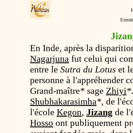
Extrai
Jizan
En Inde, après la dispariti
Nagarjuna
fut celui qui com
entre le
Sutra du Lotus
et l
personne à l'appréhender c
Grand-maître
*
sage
Zhiyi
*
Shubhakarasimha
*
, de l'é
l'école
Kegon
,
Jizang
de l'
Hosso
ont publiquement prof