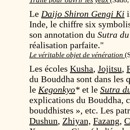
Le
Daijo Shiron Gengi Ki
i
Inde, le chiffre six symboli
son annotation du
Sutra du
réalisation parfaite."
Le véritable objet de vénération
(
Les écoles
Kusha
,
Jojitsu
,
du Bouddha sont dans les 
le
Kegonkyo
*
et le
Sutra d
explications du Bouddha, ce
bouddhistes », etc. Les patr
Dushun
,
Zhiyan,
Fazang
,
C