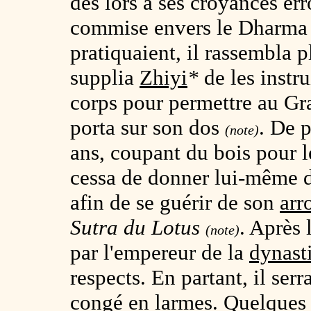
dès lors à ses croyances err
commise envers le Dharma c
pratiquaient, il rassembla 
supplia
Zhiyi
*
de les instru
corps pour permettre au Gr
porta sur son dos
. De p
(note)
ans, coupant du bois pour le
cessa de donner lui-même de
afin de se guérir de son
arr
Sutra du Lotus
. Après
(note)
par l'empereur de la
dynast
respects. En partant, il ser
congé en larmes. Quelques 