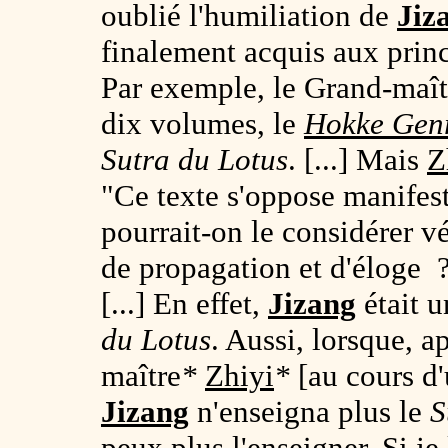
oublié l'humiliation de
Jiz
finalement acquis aux prin
Par exemple, le Grand-maît
dix volumes, le
Hokke Gen
Sutra du Lotus
. [...] Mais
Z
"Ce texte s'oppose manif
pourrait-on le considérer 
de propagation et d'éloge ?
[...] En effet,
Jizang
était u
du Lotus
. Aussi, lorsque, a
maître
*
Zhiyi
*
[au cours d'u
Jizang
n'enseigna plus le
S
peux plus l'enseigner. Si je 