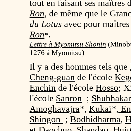
tout en faisant ses maîtres
Ron
, de même que le Gran
du Lotus
avec pour maîtres 
Ron
.
*
Lettre à Myomitsu Shonin
(
Minobu
1276 à Myomitsu)
Il y a des hommes tels que
Cheng-guan
de l'école
Keg
Enchin
de l'école
Hosso
; X
l'école
Sanron
;
Shubhakar
Amoghavajra
*
,
Kukai
*
,
En
Shingon
;
Bodhidharma
,
H
et
Daochuo
,
Shandao
,
Hui