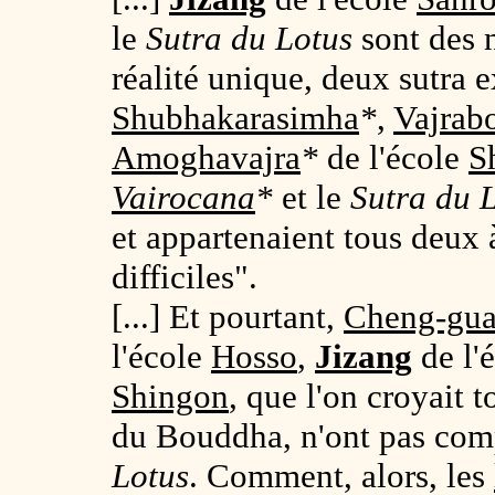
le
Sutra du Lotus
sont des 
réalité unique, deux sutra 
Shubhakarasimha
*
,
Vajrab
Amoghavajra
*
de l'école
S
Vairocana
*
et le
Sutra du 
et appartenaient tous deux 
difficiles".
[...] Et pourtant,
Cheng-gu
l'école
Hosso
,
Jizang
de l'
Shingon
, que l'on croyait 
du Bouddha, n'ont pas com
Lotus
. Comment, alors, les