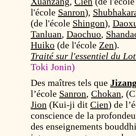
Xuanzang
,
Cien
(de l'écol
l'école
Sanron
),
Shubhakar
(de l'école
Shingon
),
Daox
Tanluan
,
Daochuo
,
Shanda
Huiko
(de l'école
Zen
).
Traité sur l'essentiel du Lo
Toki Jonin)
Des maîtres tels que
Jizan
l’école
Sanron
,
Chokan
, (
Jion
(Kui-ji dit
Cien
) de l’
conscience de la profondeu
des enseignements bouddhiq