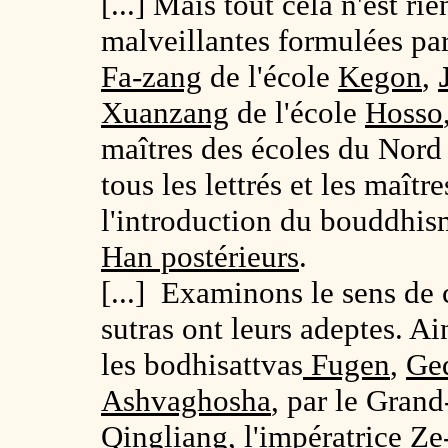
[...] Mais tout cela n'est r
malveillantes formulées pa
Fa-zang
de l'école
Kegon
,
Xuanzang
de l'école
Hosso
maîtres des écoles du Nord 
tous les lettrés et les maît
l'introduction du bouddhis
Han postérieurs
.
[...] Examinons le sens de
sutras ont leurs adeptes. Ai
les bodhisattvas
Fugen
,
Ge
Ashvaghosha
, par le Grand
Qingliang
, l'impératrice Ze