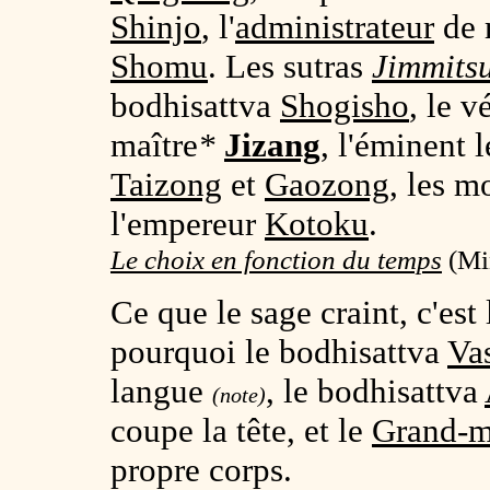
Shinjo
, l'
administrateur
de 
Shomu
. Les sutras
Jimmits
bodhisattva
Shogisho
, le 
maître
*
Jizang
, l'éminent l
Taizong
et
Gaozong
, les 
l'empereur
Kotoku
.
Le choix en fonction du temps
(Min
Ce que le sage craint, c'est l
pourquoi le bodhisattva
Va
langue
, le bodhisattva
(note)
coupe la tête, et le
Grand-m
propre corps.