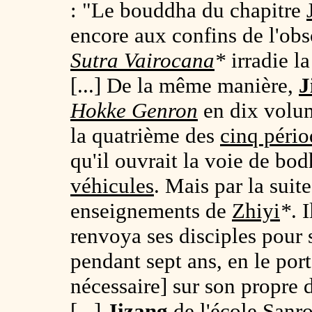
: "Le bouddha du chapitre
encore aux confins de l'obs
Sutra
Vairocana
*
irradie la
[...] De la même manière,
J
Hokke Genron
en dix volum
la quatrième des
cinq pério
qu'il ouvrait la voie de bo
véhicules
. Mais par la suite
enseignements de
Zhiyi
*
. 
renvoya ses disciples pour 
pendant sept ans, en le port
nécessaire] sur son propre 
[...]
Jizang
de l'école
Sanr