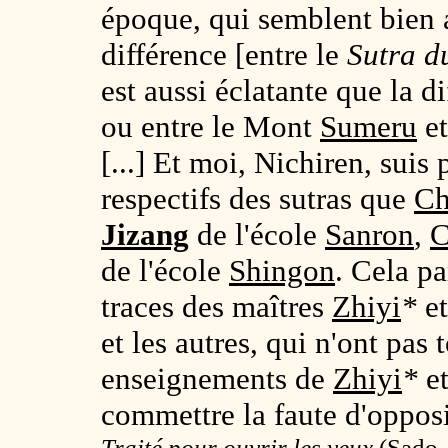
époque, qui semblent bien a
différence [entre le
Sutra d
est aussi éclatante que la di
ou entre le Mont
Sumeru
et
[...] Et moi, Nichiren, suis
respectifs des sutras que
Ch
Jizang
de l'école
Sanron
,
C
de l'école
Shingon
. Cela pa
traces des maîtres
Zhiyi
*
e
et les autres, qui n'ont pas
enseignements de
Zhiyi
*
e
commettre la faute d'oppos
Traité pour ouvrir les yeux
(
Sado,