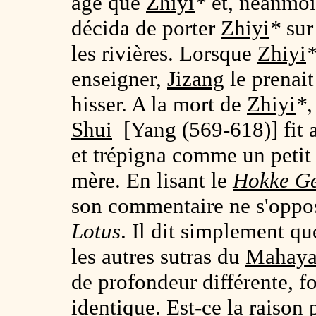
âgé que
Zhiyi
*
et, néanmoin
décida de porter
Zhiyi
*
sur 
les rivières. Lorsque
Zhiyi
enseigner,
Jizang
le prenait
hisser. A la mort de
Zhiyi
*
,
Shui
[Yang (569-618)] fit 
et trépigna comme un petit 
mère. En lisant le
Hokke G
son commentaire ne s'oppo
Lotus
. Il dit simplement qu
les autres sutras du
Mahaya
de profondeur différente, f
identique. Est-ce la raison 