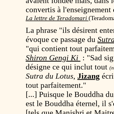
avaient fondée mais, dans le
convertis à l'enseignement 
La lettre de Teradomari
(
Teradoma
La phrase "ils désirent ente
évoque ce passage du
Sutr
"qui contient tout parfaitem
Shiron Gengi Ki
: "Sad sign
désigne ce qui inclut tout
(n
Sutra du Lotus
,
Jizang
écri
tout parfaitement."
[...] Puisque le Bouddha d
est le Bouddha éternel, il s
[tels que Manjshri et
Maitr