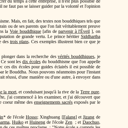
rer du temps à cette entreprise, il n'est plus possible de
il ne faut pas se laisser guider par la volonté et l'opinion
dhisme. Mais, en fait, des textes non bouddhiques tels que
rain ou de ses parents que l'on fait véritablement preuve
ans la
Voie bouddhique
[afin de
parvenir à l'Éveil
], on
putation de grande vertu. Le prince héritier
Siddhartha
de des
trois plans
. Ces exemples illustrent bien ce que je
e plonger dans la recherche des
vérités bouddhiques
, je
. Ce sont les
dix écoles
du bouddhisme que l'on appelle
ec ces dix écoles pour guides éclairés il est possible de
e par le Bouddha. Nous pouvons néanmoins pour l'instant
ait réussi, d'une manière ou d'une autre, à envoyer dans
de la mort
, et conduisant jusqu'à la rive de la
Terre pure
.
tête, j'ai commencé à les examiner, et j'ai découvert que
e le coeur même des
enseignements sacrés
exposés par le
in
*
de l'école
Hosso
; Xinghuang [
Falang
] et
Jizang
de
harma
,
Huiko
et
Huineng
de l'école
Zen
; et
Daochuo
,
acun de ces maîtres proclame : "Notre école a compris les