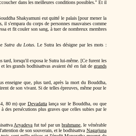
coucher dans les meilleures conditions possibles." Et il
le Bouddha Shakyamuni eut quitté le palais [pour mener la
ions, il s'empara du corps de personnes mauvaises comme
lessa et fit couler son sang, à tuer de nombreux membres
 le
Sutra du Lotus
. Le Sutra les désigne par les mots :
us tard, lorsqu'il exposa le Sutra lui-même. [Ce furent les
et les grands bodhisattvas avaient été en fait de
grands
us enseigne que, plus tard, après la mort du Bouddha,
sirent de son vivant. Si de telles épreuves, même pour le
(4, 80 m) que
Devadatta
lança sur le Bouddha, ou que
à des persécutions plus graves que celles subies par le
isattva
Aryadeva
fut tué par un
brahmane
, le vénérable
'attention de son souverain, et le bodhisattva
Nagarjuna
ois cent mille pièces et l'érudit
Manoratha
mourut de