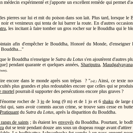
un médecin expérimenté et j'apporte un excellent remède qui permet d'ac
 des pierres sur lui et mit du poison dans son lait. Plus tard, lorsque 
t noir et venimeux qui tenta de lui barrer la route. En d'autres occas
tru
, les incitant à faire tomber un gros rocher sur le Bouddha qui le b
lointain afin d'empêcher le Bouddha, Honoré du Monde, d'enseigner
u Bouddha..."
 que le Bouddha n'enseigne le
Sutra du Lotus
s'en ajoutèrent d'autres pl
que] pendant quarante et quelques années,
Shariputra
,
Maudgalyayana
.
(note)
s pire encore dans le monde après son trépas ? "
Ainsi, ce texte no
(réf.)
icultés plus grandes et plus redoutables encore que celles qui se produi
e mortel
pourrait-il supporter des persécutions encore plus graves ?
e l'énorme rocher de 3
jo
de long (9 m) et de 1 jo et 6
shaku
de large 
lui qui, sans avoir commis aucun crime, se trouve sans cesse en butte 
Pratiquant
du
Sutra du Lotus
, après la disparition du Bouddha.
rangs de saints
; ils étaient les
envoyés
du Bouddha. Pourtant, le bodh
ra
dut se tenir pendant douze ans sous un drapeau rouge avant d'attirer l
lable. Le bodhisattva
Ashvaghosha
fut vendu à un pays ennemi pour tr