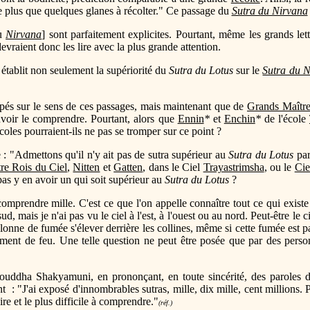
ste plus que quelques glanes à récolter." Ce passage du
Sutra du Nirvana
u
Nirvana
] sont parfaitement explicites. Pourtant, même les grands le
devraient donc les lire avec la plus grande attention.
 établit non seulement la supériorité du
Sutra du Lotus
sur le
Sutra du 
ompés sur le sens de ces passages, mais maintenant que de
Grands Maître
uvoir le comprendre. Pourtant, alors que
Ennin
*
et
Enchin
*
de l'école
coles pourraient-ils ne pas se tromper sur ce point ?
 : "Admettons qu'il n'y ait pas de sutra supérieur au
Sutra du Lotus
par
re Rois du Ciel
,
Nitten
et
Gatten
, dans le Ciel
Trayastrimsha
, ou le
Cie
 pas y en avoir un qui soit supérieur au
Sutra du Lotus
?
prendre mille. C'est ce que l'on appelle connaître tout ce qui existe s
ud, mais je n'ai pas vu le ciel à l'est, à l'ouest ou au nord. Peut-être le ci
nne de fumée s'élever derrière les collines, même si cette fumée est parf
lement de feu. Une telle question ne peut être posée que par des perso
ouddha Shakyamuni, en prononçant, en toute sincérité, des paroles d'or,
: "J'ai exposé d'innombrables sutras, mille, dix mille, cent millions. 
oire et le plus difficile à comprendre."
(réf.)