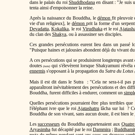
dans le palais du roi
Shuddhodana
en disant : "Je suis 
tenta ainsi d'empoisonner la reine.
Après la naissance du Bouddha, le
démon
fit pleuvoir
vie d'un religieux], le
démon
prit la forme d'un serpen
Devadatta
,
Kokalika
, le roi
Virudhaka
et le roi
Ajatasha
du clan des
Shakya
, ou à assassiner ses disciples.
Ces grandes persécutions eurent lieu dans un passé 
"Puisque haines et jalousies abondent déjà du vivant d
A ces persécutions qui se produisirent longtemps avant
doutes
qui s'élevèrent lorsque Shakyamuni révéla 
(note)
ennemis
s'opposant à la propagation du
Sutra du Lotus
Mais il est dit dans le Sutra : "Cela ne sera-t-il pa
apparaîtront inévitablement des persécutions et des diff
Bouddha, furent difficiles à endurer, comment un
simpl
Quelles persécutions pourraient être plus terribles qu
l'éléphant ivre que le roi
Ajatashatru
lâcha sur lui ? Ce
Bouddha de son vivant, sans aucun doute, il est bien le
Les
successeurs
du Bouddha appartenaient aux
Quatre 
Aryasimha
fut décapité par le roi
Dammira
;
Buddhamit
resta de même pendant sept ans sous un drapeau semb