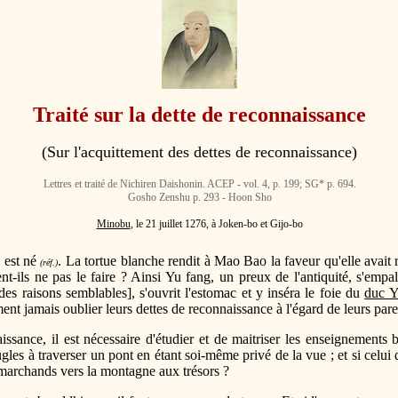
Traité sur la dette de reconnaissance
(Sur l'acquittement des dettes de reconnaissance)
Lettres et traité de Nichiren Daishonin. ACEP - vol. 4, p. 199; SG* p. 694.
Gosho Zenshu p. 293 - Hoon Sho
Minobu
, le 21 juillet 1276, à Joken-bo et Gijo-bo
l est né
. La tortue blanche rendit à Mao Bao la faveur qu'elle avait 
(réf.)
t-ils ne pas le faire ? Ainsi Yu fang, un preux de l'antiquité, s'empal
des raisons semblables], s'ouvrit l'estomac et y inséra le foie du
duc Y
 jamais oublier leurs dettes de reconnaissance à l'égard de leurs parent
issance, il est nécessaire d'étudier et de maitriser les enseignement
es à traverser un pont en étant soi-même privé de la vue ; et si celui qu
 marchands vers la montagne aux trésors ?