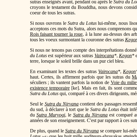
sutras enseignés avant, pendant ou après le
Sutra du Lo
croyons le testament du Bouddha, nous devons consid
coeur de tous les sutras.
Si nous ouvrons le
Sutra du Lotus
lui-même, nous liso
acceptons ces mots du Sutra, alors nous comprenons qu
Rois faisant tourner la roue
, à la lune au-dessus des arb
tous les voeux surmontant la couronne des sutras
Kego
Si nous ne tenons pas compte des interprétations donnée
du Lotus
est supérieur aux sutras
Vairocana
*
,
Kegon
*
e
terre, lorsque le soleil brille dans un pur ciel bleu.
En examinant les textes des sutras
Vairocana
*
,
Kegon
haut. Certes, ils affirment parfois que les sutras du
Ma
séculiers ; ils vantent parfois la notion de
Voie du mili
existence temporaire
[ke]. Mais en fait, ils sont comme 
Sutra du Lotus
qui, comparé à ces divers dirigeants, mér
Seul le
Sutra du Nirvana
contient des passages ressem
du sud, à déclarer à tort que le
Sutra du Lotus
était inf
du
Sutra Muryogi
, le
Sutra du Nirvana
est comparé a
années de son enseignement. C'est par rapport à ces sut
De plus, quand le
Sutra du Nirvana
se compare lui-mê
Lotus
que les
huit mille
auditeurs-shravakas
atteind
(réf.)