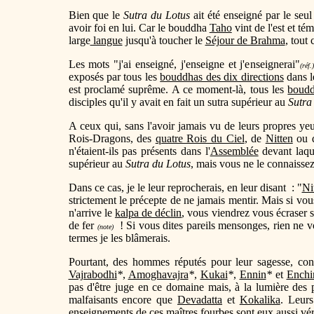
Bien que le
Sutra du Lotus
ait été enseigné par le seu
avoir foi en lui. Car le bouddha
Taho
vint de l'est et té
large
langue
jusqu'à toucher le
Séjour de Brahma
, tout
Les mots "j'ai enseigné, j'enseigne et j'enseignerai"
(réf.)
exposés par tous les
bouddhas des dix directions
dans 
est proclamé suprême. A ce moment-là, tous les
boudd
disciples qu'il y avait en fait un sutra supérieur au
Sutra
A ceux qui, sans l'avoir jamais vu de leurs propres yeu
Rois-Dragons, des
quatre Rois du Ciel
, de
Nitten
ou 
n'étaient-ils pas présents dans l'
Assemblée
devant laqu
supérieur au
Sutra du Lotus
, mais vous ne le connaisse
Dans ce cas, je le leur reprocherais, en leur disant : "
Ni
strictement le précepte de ne jamais mentir. Mais si vo
n'arrive le
kalpa de déclin
, vous viendrez vous écraser su
de fer
! Si vous dites pareils mensonges, rien ne vou
(note)
termes je les blâmerais.
Pourtant, des hommes réputés pour leur sagesse, con
Vajrabodhi
*
,
Amoghavajra
*
,
Kukai
*
,
Ennin
*
et
Enchi
pas d'être juge en ce domaine mais, à la lumière des
malfaisants encore que
Devadatta
et
Kokalika
. Leur
enseignements de ces maîtres fourbes sont eux aussi vér