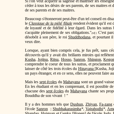
Si l'on veut acquérir la sagesse et maitriser les enseign
céder à tous les désirs de ses parents, de ses maitres et 
de ses parents et de ses maitres.
Beaucoup s'étonneront peut-être d'un tel conseil en disan
le
Classique de la piété filiale
rendent évident qu'il est 
de loyauté et de fidélité à leur égard. Dans les sutras
s'acquitte pleinement de ses obligations."
C'est parc
(réf.)
désobéit à son père, le roi
Shuddhodana
, et pourtant i
veux dire.
Lorsque, ayant bien compris cela, je fus prêt, sans 
découvris qu'il y avait dix brillants miroirs qui reflèt
Kusha
,
Jojitsu
,
Ritsu
,
Hosso
,
Sanron
,
Shingon
,
Kego
comprendre le coeur de tous les sutras, et proclament 
laisser de côté les trois écoles du
Hinayana
[Kusha, Joji
un pays étranger, et en ce sens, elles ne peuvent faire aut
Mais les
sept écoles
du
Mahayana
sont un grand vaisse
En les étudiant et en les comprenant, il est possible de
chacune des
sept écoles
du
Mahayana
chante ses propr
Bouddha de son vivant ! "
Il y a des hommes tels que
Dushun
,
Zhiyan
,
Fa-zang
l'école
Sanron
;
Shubhakarasimha
*
,
Vajrabodhi
*
,
Amo
Shandao
,
Huiguan
et Genku [
Honen
] de l'école
Jodo
.