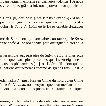
 dans lequel il exprime ses dernières volontés.] Si nous
cessaire et que, grâce à lui, nous pouvons comprendre le
 sutras, [il] occupe la place la plus élevée."
Si nous
(réf.)
u
joyau exauçant tous les voeux
qui orne la couronne des
uddha ; le
Sutra du Lotus
est le joyau capable d'exaucer
 même du Sutra, nous pouvons alors constater que le
Sutra
rsonne dotée d'une bonne vue peut distinguer le ciel de la
qui ressemble aux passages du
Sutra du Lotus
cités plus
bouddhiques sont plus profondes que les enseignements
 tous les phénomènes [ku], ou l'idée qu'ils n'ont qu'une
jets, parlent d'eux-mêmes comme de grands rois. C'est le
cédant
Zhiyi
*
, aussi bien en Chine du nord qu'en Chine
Sutra du Nirvana
, nous voyons que, comme dans le cas
le Bouddha pendant les premières quarante et quelques
nseigné... la prédiction a déjà été faite dans le
Sutra du
 récolte d'automne est terminée, elle a été engrangée pour