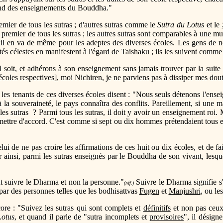
ofond des enseignements du Bouddha."
emier de tous les sutras ; d'autres sutras comme le
Sutra du Lotus
et le
 premier de tous les sutras ; les autres sutras sont comparables à une mu
Et il en va de même pour les adeptes des diverses écoles. Les gens de
tés célestes
en manifestent à l'égard de
Taishaku
; ils les suivent comme l
il soit, et adhérons à son enseignement sans jamais trouver par la suite
s écoles respectives], moi Nichiren, je ne parviens pas à dissiper mes dout
les tenants de ces diverses écoles disent : "Nous seuls détenons l'ens
a souveraineté, le pays connaîtra des conflits. Pareillement, si une ma
les sutras ? Parmi tous les sutras, il doit y avoir un enseignement roi.
e mettre d'accord. C'est comme si sept ou dix hommes prétendaient tous e
lui de ne pas croire les affirmations de ces huit ou dix écoles, et de 
 ainsi, parmi les sutras enseignés par le Bouddha de son vivant, lesque
ut suivre le Dharma et non la personne."
Suivre le Dharma signifie s'
(réf.)
 par des personnes telles que les bodhisattvas
Fugen
et
Manjushri
, ou le
ore : "Suivez les sutras qui sont complets et
définitifs
et non pas ceux
Lotus
, et quand il parle de "sutra incomplets et
provisoires
", il désign