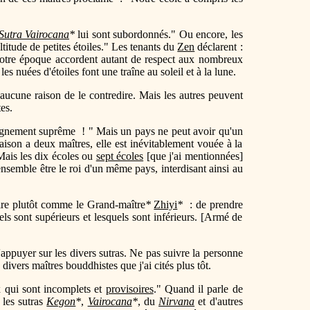
Sutra
Vairocana
*
lui sont subordonnés." Ou encore, les
ltitude de petites étoiles." Les tenants du
Zen
déclarent :
 notre époque accordent autant de respect aux nombreux
es nuées d'étoiles font une traîne au soleil et à la lune.
 aucune raison de le contredire. Mais les autres peuvent
es.
eignement suprême ! " Mais un pays ne peut avoir qu'un
ison a deux maîtres, elle est inévitablement vouée à la
 Mais les dix écoles ou
sept écoles
[que j'ai mentionnées]
nsemble être le roi d'un même pays, interdisant ainsi au
faire plutôt comme le Grand-maître
*
Zhiyi
*
: de prendre
ls sont supérieurs et lesquels sont inférieurs. [Armé de
appuyer sur les divers sutras. Ne pas suivre la personne
s divers maîtres bouddhistes que j'ai cités plus tôt.
 qui sont incomplets et
provisoires
." Quand il parle de
e les sutras
Kegon
*
,
Vairocana
*
, du
Nirvana
et d'autres