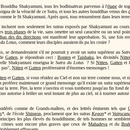
l Bouddha Shakyamuni, tous les bodhisattvas parvenus à l'
étape
de tog
moigna de la véracité de ce Sutra, et tous les autres bouddhas venus des
 comme le fit Shakyamuni. Après quoi, tous retournèrent dans leurs terres
incluent non seulement les sutras exposés par Shakyamuni au cours 
les
trois phases
de la vie, sans omettre un seul caractère ou un seul poin
has des dix directions
ont manifesté leur approbation. Si, une fois rent
 du Lotus
, comment leurs disciples auraient-ils pu les croire ?
x, se demanderaient s'il ne pourrait y avoir un sutra supérieur au
Sutr
de
Gatten
, je répondrais ceci :
Bonten
et
Taishaku
, les divinités
Nitte
elle Shakyamuni enseigna le
Sutra du Lotus
? Si
Nitten
,
Gatten
et l
z pas",
Nitten
et
Gatten
proféreraient d'énormes mensonges !
tten
et
Gatten
, si vous résidez au Ciel et non sur terre comme nous, et 
us proférez maintenant ce grand mensonge qu'il existe un sutra supérie
r la terre. Pire, la terre s'ouvrira et vous tomberez jusqu'au fin fond de
s autorise à briller un seul instant de plus au ciel, ni à tourner autour 
sidérés comme de Grands-maîtres, et des lettrés éminents tels que
n
*
, de l'école
Shingon
, proclament que les sutras
Kegon
*
et
Vairocan
 principes les plus élevés du bouddhisme, de tels hommes ne semblent
s crimes sont encore plus graves que ceux de
Mahadeva
et du
Brah
itablement effrayants.