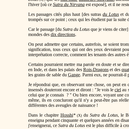
l'hiver [où ce
Sutra du Nirvana
est exposé], et il ne re
Les passages cités plus haut [des sutras
du Lotus
et d
trompés sur ce point ; ceux qui les étudient par la suite 
Car le passage [du
Sutra du Lotus
que je viens de citer]
mondes des
dix directions
.
On peut admettre que certains, autrefois, se soient tr
signification, tous ceux qui ont des yeux devraient po
interprétation correcte, comment les tenants des autres é
Certains pourraient mettre ma parole en doute et se dire
en Inde, et dans les palais des
Rois-Dragons
et des
quat
les grains de sable du
Gange
. Parmi eux, ne pourrait-il
Je répondrai que, en observant une chose, on peut en com
insensés douteront encore et diront : "Je vois le
ciel
au s
celui que je connais ? " Ou bien encore, voyant une colo
même, ils en concluront qu'il n'y a peut-être pas réel
différentes des aveugles de naissance !
Dans le chapitre
Hosshi
*
du
Sutra du Lotus
, le B
(X)
enseigna pendant cinquante et quelques années en disant 
j'enseignerai, ce
Sutra du Lotus
est le plus difficile à cr