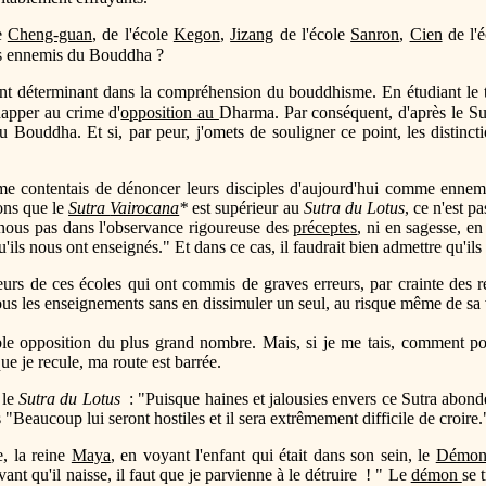
e
Cheng-guan
, de l'école
Kegon
,
Jizang
de l'école
Sanron
,
Cien
de l'
es ennemis du Bouddha ?
int déterminant dans la compréhension du bouddhisme. En étudiant le t
apper au crime d'
opposition au
Dharma. Par conséquent, d'après le Su
 Bouddha. Et si, par peur, j'omets de souligner ce point, les distinctio
me contentais de dénoncer leurs disciples d'aujourd'hui comme ennemi
ons que le
Sutra
Vairocana
*
est supérieur au
Sutra du Lotus
, ce n'est p
s-nous pas dans l'observance rigoureuse des
préceptes
, ni en sagesse, en
u'ils nous ont enseignés." Et dans ce cas, il faudrait bien admettre qu'il
eurs de ces écoles qui ont commis de graves erreurs, par crainte des réa
tous les enseignements sans en dissimuler un seul, au risque même de sa 
able opposition du plus grand nombre. Mais, si je me tais, comment po
 je recule, ma route est barrée.
 le
Sutra du Lotus
: "Puisque haines et jalousies envers ce Sutra abonde
s "Beaucoup lui seront hostiles et il sera extrêmement difficile de croire
, la reine
Maya
, en voyant l'enfant qui était dans son sein, le
Démon 
vant qu'il naisse, il faut que je parvienne à le détruire ! " Le
démon
se 