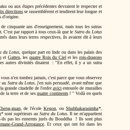
aku ou aux étapes précédentes devraient le respecter et
dix directions
se rassemblèrent et tendirent leur longue et
 d'origine.
de cinquante ans d'enseignement, mais tous les sutras
t. C'est par rapport à tous ceux-là que le
Sutra du Lotus
rés dans leurs terres respectives, ils avaient dit à leurs
a du Lotus
, quelque part en Inde ou dans les palais des
n
et
Gatten
, les
quatre Rois du Ciel
et les
rois-dragons
es autres divinités disaient : "En effet, il y a un sutra
si vous n'en tombez jamais, c'est parce que vous observez
ur au
Sutra du Lotus
, j'en suis persuadé, avant même que
 la grande citadelle de l'enfer
avici
entourée de murailles
de la terre et de ses
quatre continents
! " Voilà en quels
Cheng-guan
, de l'école
Kegon
, ou
Shubhakarasimha
*
,
a
*
sont supérieurs au
Sutra du Lotus
. Il ne m'appartient
-ils pas les ennemis jurés du Bouddha ? Ils sont plus
mane-Grand-Arrogance
. Et ceux qui ont foi dans les