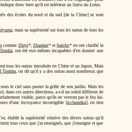
indique donc bien qu'il est inférieur au
Sutra du Lotus
.
ttrés des écoles du nord et du sud [de la Chine] se sont
Nirvana
, mais sa supériorité sur tous les sutras de tous les
s
comme
Zhiyi
*
,
Zhanlan
*
et
Saicho
*
en ont clarifié la
Tendai
, ont été eux-mêmes incapables d'en donner une
mi tous les sutras introduits en Chine et au Japon. Mais
l Tushita
, on dit qu'il y a des sutras aussi nombreux que
ous le ciel sans passer la grille de son jardin. Mais les
el, dans ces autres directions, a-t-il un soleil différent de
aitement visible, parce qu'ils ne verront pas le feu lui-
nnes d'une incroyance incorrigible [
icchantika
], en rien
 établit la supériorité relative des divers sutras qu'il
Parmi tous ceux que j'ai enseignés, que j'enseigne et que