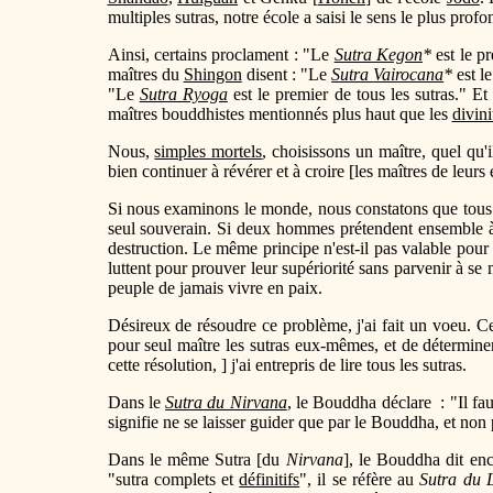
multiples sutras, notre école a saisi le sens le plus pr
Ainsi, certains proclament : "Le
Sutra Kegon
*
est le pr
maîtres du
Shingon
disent : "Le
Sutra
Vairocana
*
est le
"Le
Sutra Ryoga
est le premier de tous les sutras." 
maîtres bouddhistes mentionnés plus haut que les
divini
Nous,
simples mortels
, choisissons un maître, quel qu'
bien continuer à révérer et à croire [les maîtres de leur
Si nous examinons le monde, nous constatons que tous 
seul souverain. Si deux hommes prétendent ensemble à l
destruction. Le même principe n'est-il pas valable pour 
luttent pour prouver leur supériorité sans parvenir à s
peuple de jamais vivre en paix.
Désireux de résoudre ce problème, j'ai fait un voeu. Ce
pour seul maître les sutras eux-mêmes, et de déterminer
cette résolution, ] j'ai entrepris de lire tous les sutras.
Dans le
Sutra du Nirvana
, le Bouddha déclare : "Il fa
signifie ne se laisser guider que par le Bouddha, et non
Dans le même Sutra [du
Nirvana
], le Bouddha dit enc
"sutra complets et
définitifs
", il se réfère au
Sutra du 