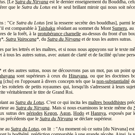
tus
. [Le
Sutra du Nirvana
est le dernier enseignement du Bouddha, celui
érer que le
Sutra du Lotus
est le seul brillant miroir qui nous soit né
ns : "Ce
Sutra du Lotus
[est la resserre secrète des bouddhas], parmi les
'il est comparable à
Taishaku
résidant au sommet du Mont
Sumeru
, a
res de la forêt, à la
protubérance charnelle
au-dessus du front d'un bo
n
*
,
Sutra
Vairocana
*
, du
Sutra du Nirvana
et de tous les autres sutras.
s par les lettrés et les maîtres, et si nous nous appuyons sur le texte
t à tous les autres sutras, avec autant de clarté et de facilité qu'une pe
*
et des autres sutras, nous ne découvrons pas un mot, pas un point 
hayana
sont supérieurs à ceux du
Hinayana
, ou que les doctrines 
eu
[chu] en l'opposant à divers concepts tels que la
non-substantialité
de
les roitelets de petits royaumes qui, lorsqu'ils s'adressent à leurs su
ite véritablement le titre de Grand Roi.
blant au
Sutra du Lotus
. C'est ce qui incita les
maîtres bouddhistes
pré
érieur au
Sutra du Nirvana
. Mais si nous examinons le texte même du
ux sutras des
périodes
Kegon
,
Agon
,
Hodo
et
Hannya
, exposés par 
ras précédents que le
Sutra du Nirvana
se déclare supérieur.
me au
Sutra du Lotus
, on lit : "Au moment où ce sutra [du Nirvana] est e
ront la bodhéité, prédiction comparable à une grande
récolte
. Ainsi, la