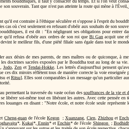
ements bouddhiques, il faut y consacrer du temps. Et si l'on veut consac
de son souverain. Tant que n'est pas atteinte la route qui mène à l'Éveil
,
t qu'il est contraire à l'éthique séculière et s'oppose à l'esprit du boud
des cas où c'est seulement en refusant d'obéir aux souhaits de son souve
 bouddhiques, il est dit : "En négligeant ses obligations pour entrer d
e qu'il refusa d'obéir aux ordres de son roi que
Bi Gan
acquit une ré
l devint le meilleur fils, d'une piété filiale sans égale dans tout le mon
céder aux désirs de mes parents, de mes maîtres ou de quiconque, à m
ent les doctrines sacrées exposées par le Bouddha tout au long de sa vie
n
,
Jodo
,
Zen
et
Tendai-Hokke
. Les lettrés d'aujourd'hui pensent qu'av
que ces dix miroirs réflètent tous de manière correcte la voie enseigné
tsu et
Ritsu
]. Elles sont comparables à un message qu'un particulier aur
orité.
au permettant la traversée du vaste océan des
souffrances de la vie et 
 se libérer soi-même tout en libérant les autres. Avec cette pensée en 
es louanges en disant : "Notre école, et notre école seule représent
et
Cheng-guan
de l'école
Kegon
;
Xuanzang
,
Cien
,
Zhizhou
et
Ench
ghavajra
*
,
Kukai
*
,
Ennin
*
et
Enchin
*
de l'école
Shingon
;
Bodhid
 En s'appuyant sur les sutras et les traités de son école respective, ch