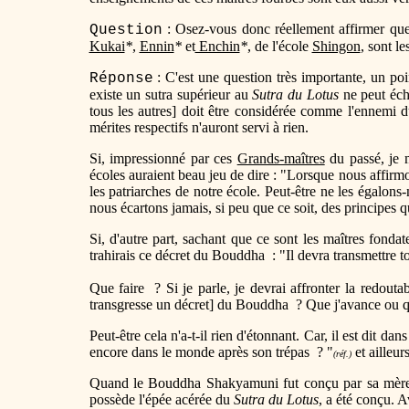
: Osez-vous donc réellement affirmer qu
Question
Kukai
*
,
Ennin
*
et
Enchin
*
, de l'école
Shingon
, sont l
: C'est une question très importante, un po
Réponse
existe un sutra supérieur au
Sutra du Lotus
ne peut éch
tous les autres] doit être considérée comme l'ennemi du
mérites respectifs n'auront servi à rien.
Si, impressionné par ces
Grands-maîtres
du passé, je 
écoles auraient beau jeu de dire : "Lorsque nous affirm
les patriarches de notre école. Peut-être ne les égalon
nous écartons jamais, si peu que ce soit, des principes q
Si, d'autre part, sachant que ce sont les maîtres fondat
trahirais ce décret du Bouddha : "Il devra transmettre 
Que faire ? Si je parle, je devrai affronter la redout
transgresse un décret] du Bouddha ? Que j'avance ou que
Peut-être cela n'a-t-il rien d'étonnant. Car, il est dit dans
encore dans le monde après son trépas ? "
et ailleur
(réf.)
Quand le Bouddha Shakyamuni fut conçu par sa mère
possède l'épée acérée du
Sutra du Lotus
, a été conçu. A