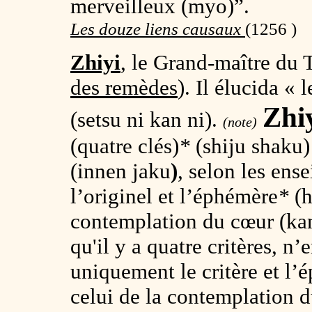
merveilleux (myo)”.
Les douze liens causaux
(1256 )
Zhiyi
, le Grand-maître du T
des remèdes
). Il élucida « 
Zhi
(setsu ni kan ni).
(note)
(quatre clés)
*
(shiju shaku)
(innen jaku
)
, selon les ens
l’originel et l’éphémère
*
(
contemplation du cœur (ka
qu'il y a quatre critères, n’
uniquement le critère et l
celui de la contemplation 