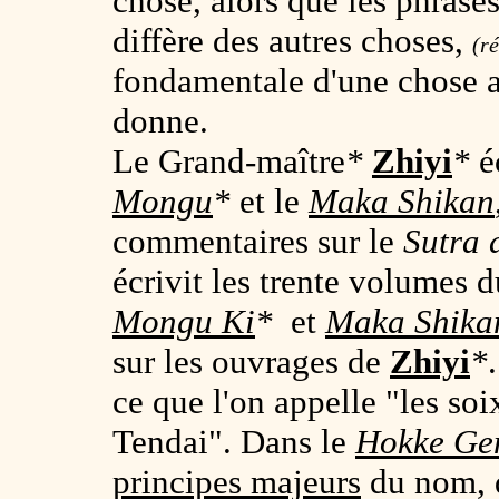
chose, alors que les phrase
diffère des autres choses,
(ré
fondamentale d'une chose a
donne.
Le Grand-maître
*
Zhiyi
*
éc
Mongu
*
et le
Maka Shikan
commentaires sur le
Sutra 
écrivit les trente volumes 
Mongu Ki
*
et
Maka Shika
sur les ouvrages de
Zhiyi
*
ce que l'on appelle "les so
Tendai". Dans le
Hokke Ge
principes majeurs
du nom, de