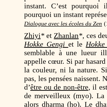
instant. C’est pourquoi i
pourquoi un instant repré
Dialogue avec les écoles du Zen
(
Zhiyi
*
et
Zhanlan
*
, ces d
Hokke Gengi
et le
Hokke
semblable à une lueur il
appelle cœur. Si par hasard 
la couleur, ni la nature. S
pas, les pensées naissent. 
d’
être ou de non-être
, il e
de merveilleux (myo). La
alors
dharma
(ho). Le dha