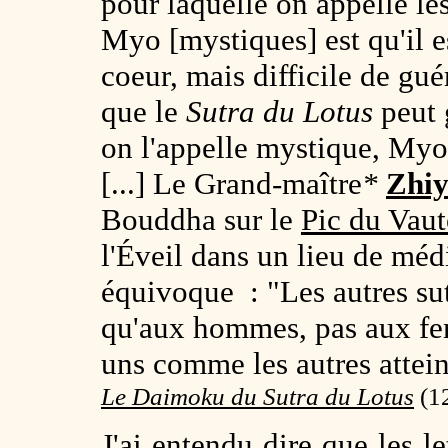
pour laquelle on appelle les
Myo [mystiques] est qu'il e
coeur, mais difficile de gué
que le
Sutra du Lotus
peut g
on l'appelle mystique, Myo
[...] Le Grand-maître
*
Zhiy
Bouddha sur le
Pic du Vaut
l'Éveil dans un lieu de méd
équivoque : "Les autres su
qu'aux hommes, pas aux fem
uns comme les autres attein
Le Daimoku du Sutra du Lotus
(
1
J'ai entendu dire que les l