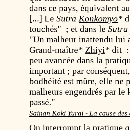
dans ce pays, équivalent a
[...] Le
Sutra
Konkomyo
*
d
touchés" ; et dans le
Sutra
"Un malheur inattendu lui 
Grand-maître
*
Zhiyi
*
dit :
peu avancée dans la pratiq
important ; par conséquent,
bodhéité est mûre, elle ne
malheurs engendrés par le k
passé."
Sainan Koki Yurai - La cause des
On interrompt la pratique qu