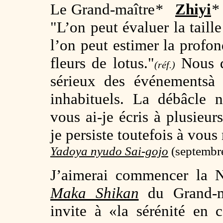
Le Grand-maître
*
Zhiyi
*
"L’on peut évaluer la taille
l’on peut estimer la profo
fleurs de lotus."
Nous d
(réf.)
sérieux des événementsà 
inhabituels. La débâcle n
vous ai-je écris à plusieur
je persiste toutefois à vous
Yadoya nyudo Sai-gojo
(septembr
J’aimerai commencer la N
Maka Shikan
du Grand-m
invite à «la sérénité en 