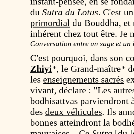
instant-pensée, en se fond
du
Sutra du Lotus
. C'est u
primordial
du Bouddha, et r
inhérent chez tout être. Je n
Conversation entre un sage et un
C'est pourquoi, dans son c
Zhiyi
*
, le Grand-maître
*
d
les
enseignements sacrés
ex
vivant, déclare : "Les autre
bodhisattvas parviendront à
des
deux véhicules
. Ils an
bonnes atteindront la bodhé
mauvaises... Ce
Sutra
[du l