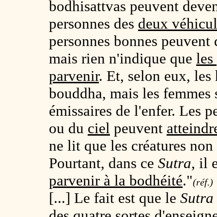
bodhisattvas peuvent deven
personnes des
deux véhicul
personnes bonnes peuvent d
mais rien n'indique que
les
parvenir
. Et, selon eux, l
bouddha, mais les femmes
émissaires de l'enfer. Les p
ou du
ciel
peuvent
atteindr
ne lit que les créatures no
Pourtant, dans ce
Sutra
, il
parvenir à la bodhéité
."
(réf.)
[...] Le fait est que le
Sutr
des
quatre sortes d'enseig