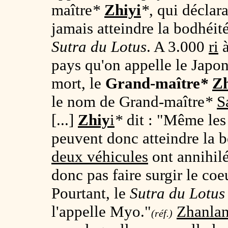
maître
*
Zhiyi
*
, qui déclar
jamais atteindre la bodhéit
Sutra du Lotus
. A 3.000
ri
à
pays qu'on appelle le Japo
mort, le
Grand-maître
*
Zh
le nom de Grand-maître
*
S
[...]
Zhiy
i
*
dit : "Même le
peuvent donc atteindre la b
deux véhicules
ont annihilé
donc pas faire surgir le coe
Pourtant, le
Sutra du Lotus
l'appelle Myo."
Zhanla
(réf.)