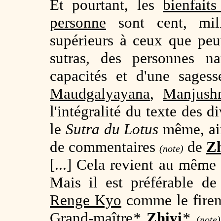
Et pourtant, les
bienfait
personne
sont cent, mill
supérieurs à ceux que peuv
sutras, des personnes na
capacités et d'une sage
Maudgalyayana
,
Manjushr
l'intégralité du texte des d
le
Sutra du Lotus
même, ain
de commentaires
de
Zh
(note)
[...] Cela revient au mêm
Mais il est préférable de
Renge Kyo
comme le firen
Grand-maître
*
Zhiyi
*
(note)