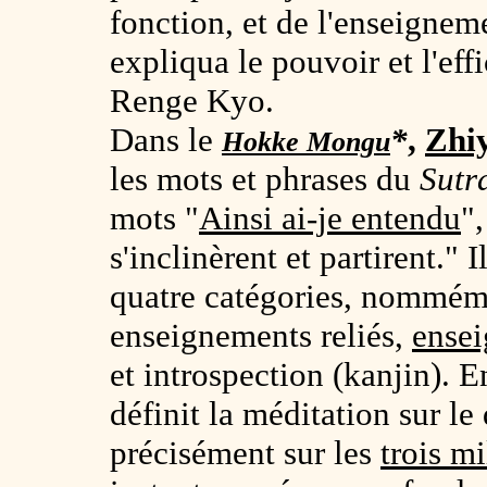
fonction, et de l'enseigneme
expliqua le pouvoir et l'ef
Renge Kyo.
Dans le
*
,
Zhi
Hokke Mongu
les mots et phrases du
Sutr
mots "
Ainsi ai-je entendu
",
s'inclinèrent et partirent." 
quatre catégories, nomméme
enseignements reliés,
ensei
et introspection (kanjin). E
définit la méditation sur l
précisément sur les
trois m