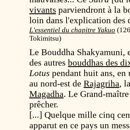
vivants
parviendront à la b
loin dans l'explication des 
L'essentiel du chapitre Yakuo
(
126
Tokimitsu)
Le Bouddha Shakyamuni, 
des autres
bouddhas des dix
Lotus
pendant huit ans, en 
au nord-est de
Rajagriha
, 
Magadha
. Le Grand-maître
prêcher.
[...] Quelque mille cinq ce
apparut en ce pays un mes