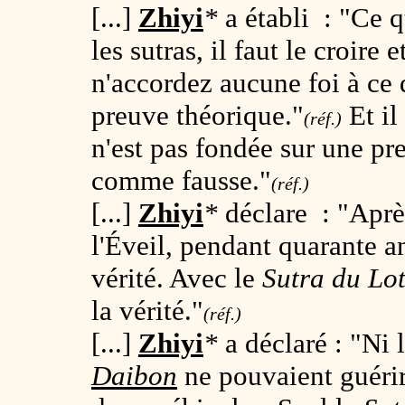
[...]
Zhiyi
*
a établi : "Ce q
les sutras, il faut le croire 
n'accordez aucune foi à ce q
preuve théorique."
Et il
(réf.)
n'est pas fondée sur une pre
comme fausse."
(réf.)
[...]
Zhiyi
*
déclare : "Après
l'Éveil, pendant quarante an
vérité. Avec le
Sutra du Lo
la vérité."
(réf.)
[...]
Zhiyi
*
a déclaré : "Ni 
Daibon
ne pouvaient guérir