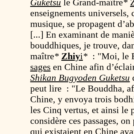
Guketsu
le Grand-maître
*
enseignements universels, 
musique, se propagent d’ab
[...] En examinant de maniè
bouddhiques, je trouve, da
maître
*
Zhiy
i
*
: "Moi, le 
sages
en Chine afin d’éclair
Shikan Bugyoden Guketsu
peut lire : "Le Bouddha, a
Chine, y envoya trois bodh
les Cinq vertus, et ainsi l
considère ces passages, on 
qui existaient en Chine av