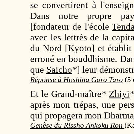
se convertirent à l'ensei
Dans notre propre pay
[fondateur de l'école
Tenda
avec les lettrés de la capit
du Nord [Kyoto] et établit c
erroné en bouddhisme. Dans
que
Saicho
*
] leur démonstr
Réponse à Hoshina Goro Taro
(
5 
Et le Grand-maître
*
Zhiyi
après mon trépas, une pers
qui propagera mon Dharma 
Genèse du Rissho Ankoku Ron
(
Ka