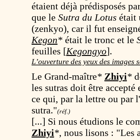
étaient déjà prédisposés pa
que le
Sutra du Lotus
était
(
zenkyo),
car il fut enseign
Kegon
*
était le tronc et le
feuilles [
Kegongyo
].
L’ouverture des yeux des images s
Le Grand-maître
*
Zhiyi
*
d
les sutras doit être accepté
ce qui, par la lettre ou par 
sutra."
(réf.)
[...] Si nous étudions le c
Zhiyi
*
, nous lisons : "Les 