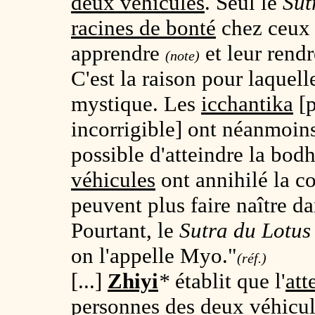
deux véhicules
. Seul le
Sut
racines de bonté
chez ceux q
apprendre
et leur rend
(note)
C'est la raison pour laquel
mystique. Les
icchantika
[p
incorrigible] ont néanmoins
possible d'atteindre la bod
véhicules
ont annihilé la co
peuvent plus faire naître da
Pourtant, le
Sutra du Lotus
on l'appelle Myo."
(réf.)
[...]
Zhiyi
*
établit que l'
att
personnes des deux véhicu