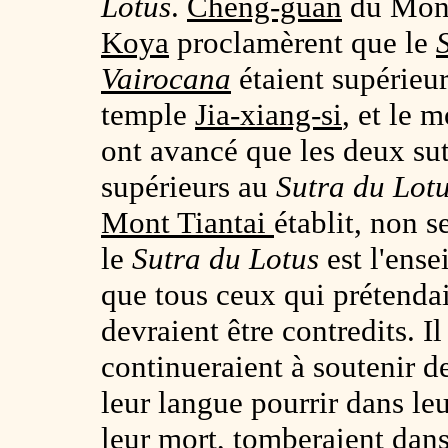
Lotus
.
Cheng-guan
du Mo
Koya
proclamèrent que le
Vairocana
étaient supérieu
temple
Jia-xiang-si
, et le 
ont avancé que les deux su
supérieurs au
Sutra du Lot
Mont Tiantai
établit, non 
le
Sutra du Lotus
est l'ens
que tous ceux qui prétendai
devraient être contredits. I
continueraient à soutenir de
leur langue pourrir dans leu
leur mort, tomberaient dans