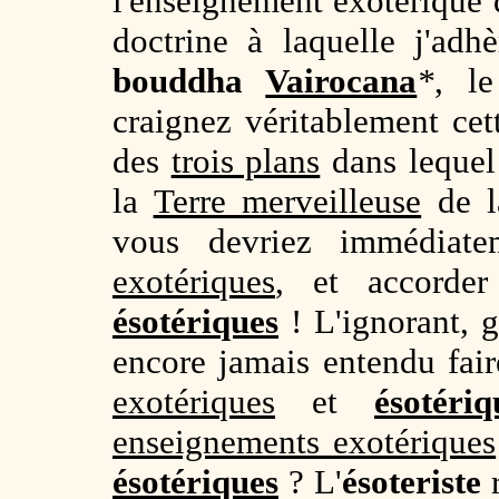
l'enseignement exotériqu
doctrine à laquelle j'adhè
bouddha
Vairocana
*
, le
craignez véritablement ce
des
trois plans
dans lequel 
la
Terre merveilleuse
de la
vous devriez immédiate
exotériques
, et accorde
ésotériques
! L'ignorant, g
encore jamais entendu faire
exotériques
et
ésotériq
enseignements exotériques
ésotériques
? L'
ésoteriste
r