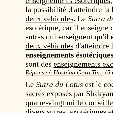
enseignements ésotériques
la possibilité d'atteindre l
deux véhicules
. Le
Sutra d
esotérique, car il enseigne 
sutras qui enseignent qu'il 
deux véhicules
d'atteindre 
enseignements ésotérique
sont des
enseignements exo
Réponse à Hoshina Goro Taro
(
5 
Le
Sutra du Lotus
est le co
sacrés
exposés par Shakyamu
quatre-vingt mille corbeille
divers sutras,
exotériques
e