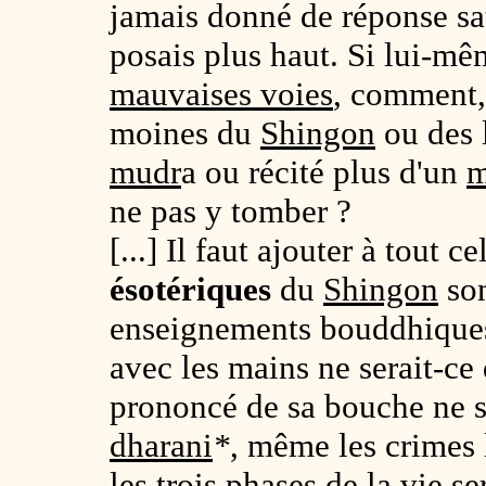
jamais donné de réponse sat
posais plus haut. Si lui-mê
mauvaises voies
, comment,
moines du
Shingon
ou des l
mudr
a ou récité plus d'un
m
ne pas y tomber ?
[...] Il faut ajouter à tout c
ésotériques
du
Shingon
son
enseignements bouddhiques. 
avec les mains ne serait-ce
prononcé de sa bouche ne s
dharani
*
, même les crimes 
les
trois phases
de la vie ser