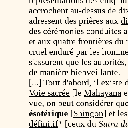
représentations des cinq pu
accrochent au-dessus de dix
adressent des prières aux
di
des cérémonies conduites au
et aux quatre frontières du 
cruel enduré par les hommes
s'assurent que les autorités
de manière bienveillante.
[...] Tout d'abord, il exist
Voie sacrée
[le
Mahayana
e
vue, on peut considérer qu
ésotérique
[
Shingon
] et l
définitif
*
[ceux du
Sutra d