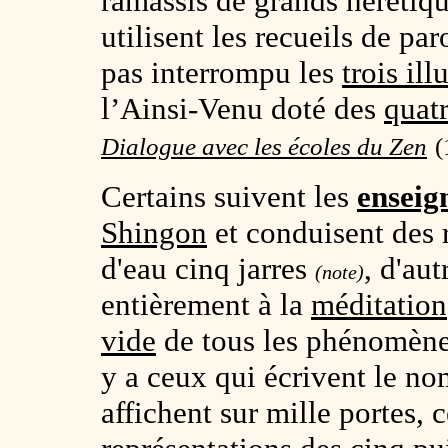
ramassis de grands hérétiqu
utilisent les recueils de p
pas interrompu les
trois ill
l’Ainsi-Venu doté des
quat
Dialogue avec les écoles du Zen
(
Certains suivent les
enseig
Shingon
et conduisent des r
d'eau cinq jarres
, d'au
(note)
entièrement à la
méditation
vide
de tous les phénomènes
y a ceux qui écrivent le n
affichent sur mille portes,