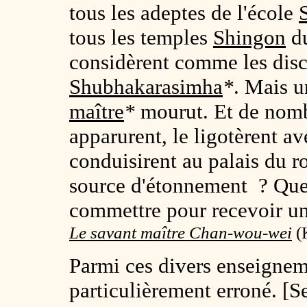
tous les adeptes de l'école
tous les temples
Shingon
du
considèrent comme les dis
Shubhakarasimha
*
. Mais u
maître
*
mourut. Et de nomb
apparurent, le ligotèrent av
conduisirent au palais du ro
source d'étonnement ? Quel
commettre pour recevoir un
Le savant maître Chan-wou-wei
(K
Parmi ces divers enseigneme
particulièrement erroné. [S