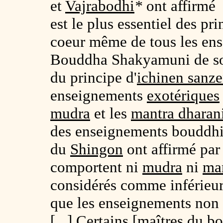
et
Vajrabodhi
*
ont affirmé 
est le plus essentiel des p
coeur même de tous les ens
Bouddha Shakyamuni de so
du principe d'
ichinen sanz
enseignements
exotériques
mudra
et les
mantra dharan
des enseignements bouddhiqu
du
Shingon
ont affirmé par 
comportent ni
mudra
ni
man
considérés comme inférieur
que les enseignements non
[...] Certains [maîtres du