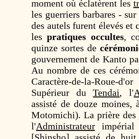
moment où éclatèrent les
t
les guerriers barbares - sur 
des autels furent élevés et
les
pratiques occultes
, c
quinze sortes de
cérémoni
gouvernement de Kanto par 
Au nombre de ces cérémoni
Caractère-de-la-Roue-d'or 
Supérieur du
Tendai
, l'
A
assisté de douze moines,
Motomichi). La prière des
l'
Administrateur
impérial 
[Shinsho] assisté de hui