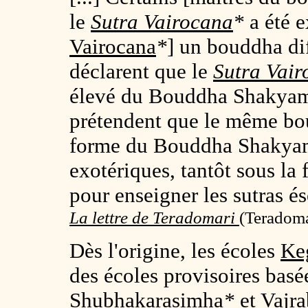
le
Sutra
Vairocana
*
a été e
Vairocana
*
] un bouddha di
déclarent que le
Sutra
Vair
élevé du Bouddha Shakyamu
prétendent que le même bou
forme du Bouddha Shakyamu
exotériques, tantôt sous l
pour enseigner les sutras és
La lettre de Teradomari
(
Teradoma
Dès l'origine, les écoles
Ke
des écoles provisoires basé
Shubhakarasimha
*
et
Vajr