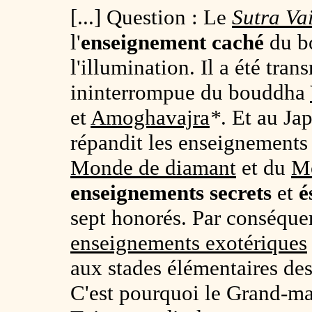
[...] Question
: Le
Sutra Va
l'
enseignement caché
du b
l'illumination. Il a été tra
ininterrompue du bouddha
et
Amoghavajra
*
. Et au Ja
répandit les enseignements
Monde de diamant
et du
Mo
enseignements secrets
et
é
sept honorés. Par conséquen
enseignements exotériques
aux stades élémentaires de
C'est pourquoi le Grand-ma