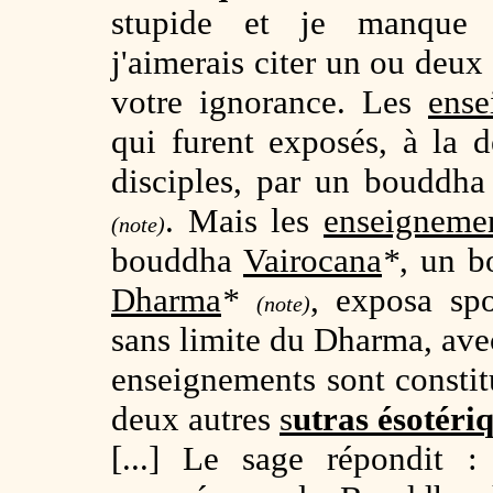
stupide et je manque 
j'aimerais citer un ou deux 
votre ignorance. Les
ense
qui furent exposés, à la
disciples, par un bouddha
. Mais les
enseigneme
(note)
bouddha
Vairocana
*
, un b
Dharma
*
, exposa sp
(note)
sans limite du Dharma, av
enseignements sont constit
deux autres
s
utras ésotéri
[...] Le sage répondit 