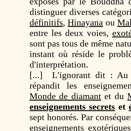
exposés par le Bouddha d
distinguer diverses catégor
définitifs
,
Hinayana
ou
Ma
entre les deux voies,
exot
sont pas tous de même natu
instant où réside le probl
d'interprétation.
[...] L'ignorant dit : Au
répandit les enseigneme
Monde de diamant
et du
enseignements secrets
et
sept honorés. Par conséquen
enseignements exotériques