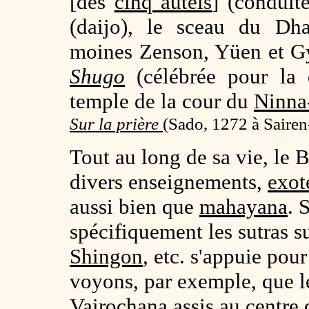
[des
cinq autels
] (conduit
(daijo), le sceau du Dha
moines Zenson, Yüen et Gy
Shugo
(célébrée pour la 
temple de la cour du
Ninna-
Sur la prière
(
Sado, 1272 à Sairen
Tout au long de sa vie, l
divers enseignements,
exot
aussi bien que
mahayana
. 
spécifiquement les sutras s
Shingon
, etc. s'appuie pou
voyons, par exemple, que 
Vairochana
assis au centre 