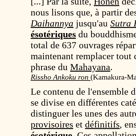
[...] Par la suite,
Honen
décl
nous lisons que, à partir d
Daihannya
jusqu'au
Sutra 
ésotériques
du bouddhism
total de 637 ouvrages répar
maintenant remplacer tout ce
phrase du
Mahayana
.
Rissho Ankoku ron
(
Kamakura-Mats
Le contenu de l'ensemble de 
se divise en différentes cat
distinguer les unes des autr
provisoires
et
définitifs
, e
ésotérique
. Ces appellation