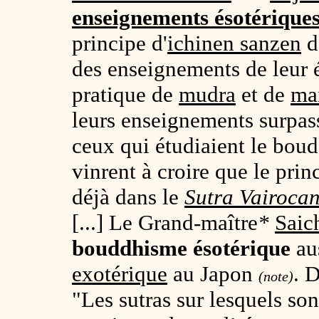
enseignements ésotérique
principe d'
ichinen sanzen
d
des enseignements de leur é
pratique de
mudra
et de
ma
leurs enseignements surpas
ceux qui étudiaient le boudd
vinrent à croire que le prin
déjà dans le
Sutra
Vairoca
[...] Le Grand-maître
*
Saic
bouddhisme ésotérique
au
exotérique
au Japon
. 
(note)
"Les sutras sur lesquels son