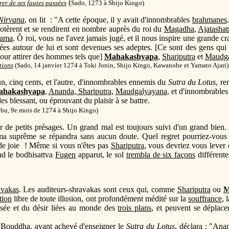
(
er de ses fautes passées
Sado, 1273 à Shijo Kingo)
Nirvana
, on lit : "A cette époque, il y avait d'innombrables
brahmanes
tèrent et se rendirent en nombre auprès du roi du
Magadha
,
Ajatashat
tama
. Ô roi, vous ne l'avez jamais jugé, et il nous inspire une grande c
pées autour de lui et sont devenues ses adeptes. [Ce sont des gens qui
pour attirer des hommes tels que]
Mahakashyapa
,
Shariputra
et
Maudga
tions
(
Sado, 14 janvier 1274 à Toki Jonin, Shijo Kingo, Kawanobe et Yamato Ajari)
'un, cinq cents, et l'autre, d'innombrables ennemis du
Sutra du Lotus
, r
hakashyapa
,
Ananda,
Shariputra
,
Maudgalyayana
, et d'innombrables
es blessant, ou éprouvant du plaisir à se battre.
u, 9e mois de 1274 à Shijo Kingo)
de petits présages. Un grand mal est toujours suivi d'un grand bien.
rma suprême se répandra sans aucun doute. Quel regret pourriez-vou
 de joie ! Même si vous n'êtes pas
Shariputra
, vous devriez vous lever
and le bodhisattva
Fugen
apparut, le sol
trembla de six façons
différente
avakas
. Les auditeurs-shravakas sont ceux qui, comme
Shariputra
ou
M
tion
libre de toute illusion, ont profondément médité sur la
souffrance
, 
sée et du désir liées au monde des
trois plans
, et peuvent se déplacer
le Bouddha, ayant achevé d'enseigner le
Sutra du Lotus
, déclara : "
Ana