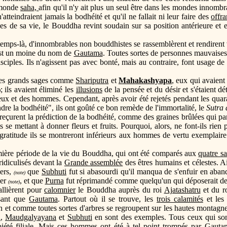
 monde
saha,
afin qu'il n'y ait plus un seul être dans les mondes innomb
'atteindraient jamais la bodhéité et qu'il ne fallait ni leur faire des
offr
ées de sa vie, le Bouddha revint soudain sur sa position antérieure et
ce temps-là, d'innombrables non bouddhistes se rassemblèrent et rendirent 
 est un moine du nom de
Gautama
. Toutes sortes de personnes mauvaises,
sciples. Ils n'agissent pas avec bonté, mais au contraire, font usage de
s les grands sages comme
Shariputra
et
Mahakashyapa
, eux qui avaien
; ils avaient éliminé les
illusions
de la pensée et du désir et s'étaient 
)
x et des hommes. Cependant, après avoir été rejetés pendant les quar
dre la bodhéité", ils ont goûté ce bon remède de l'immortalité, le
Sutra 
 reçurent la prédiction de la bodhéité, comme des graines brûlées qui p
 se mettant à donner fleurs et fruits. Pourquoi, alors, ne font-ils rien
e gratitude ils se montreront inférieurs aux hommes de vertu exemplaire 
remière période de la vie du Bouddha, qui ont été comparés aux
quatre sa
ridiculisés devant la
Grande assemblée
des êtres humains et célestes. Ai
vers,
que
Subhuti
fut si abasourdi qu'il manqua de s'enfuir en aban
(note)
er
, et que
Purna
fut réprimandé comme quelqu'un qui déposerait d
(note)
allièrent pour
calomnier
le Bouddha auprès du roi
Ajatashatru
et du r
isant que
Gautama
. Partout où il se trouve, les
trois calamités
et le
an et comme toutes sortes d'arbres se regroupent sur les hautes monta
a
,
Maudgalyayana
et
Subhuti
en sont des exemples. Tous ceux qui son
 piété filiale. Mais ces hommes ont été à tel point trompés par
Gauta