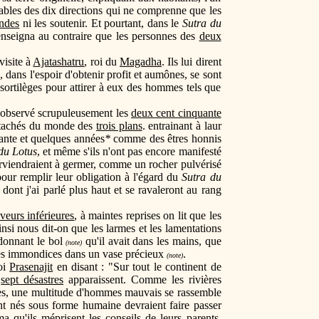
rables des dix directions qui ne comprenne que les
andes
ni les soutenir. Et pourtant, dans le
Sutra du
 enseigna au contraire que les personnes des
deux
visite à
Ajatashatru
, roi du
Magadha
. Ils lui dirent
 dans l'espoir d'obtenir profit et aumônes, se sont
 sortilèges pour attirer à eux des hommes tels que
t observé scrupuleusement les
deux cent cinquante
détachés du monde des
trois plans
. entrainant à laur
ante et quelques années
*
comme des êtres honnis
du Lotus
, et même s'ils n'ont pas encore manifesté
arviendraient à germer, comme un rocher pulvérisé
 pour remplir leur obligation à l'égard du
Sutra du
dont j'ai parlé plus haut et se ravaleront au rang
veurs inférieures
, à maintes reprises on lit que les
nsi nous dit-on que les larmes et les lamentations
donnant le bol
qu'il avait dans les mains, que
(note)
es immondices dans un vase précieux
.
(note)
oi
Prasenajit
en disant : "Sur tout le continent de
s
sept désastres
apparaissent. Comme les rivières
gnes, une multitude d'hommes mauvais se rassemble
t nés sous forme humaine devraient faire passer
ma
qu'ils méprisent les conseils de leurs parents,