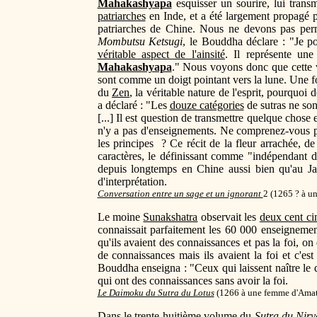
Mahakashyapa
esquisser un sourire, lui trans
patriarches
en Inde, et a été largement propagé p
patriarches de Chine. Nous ne devons pas perme
Mombutsu Ketsugi
, le Bouddha déclare : "Je po
véritable aspect de l'ainsité
. Il représente un
Mahakashyapa
." Nous voyons donc que cette 
sont comme un doigt pointant vers la lune. Une f
du
Zen
, la véritable nature de l'esprit, pourqu
a déclaré : "Les
douze catégories
de sutras ne sont
[...] Il est question de transmettre quelque chose
n'y a pas d'enseignements. Ne comprenez-vous pas
les principes ? Ce récit de la fleur arrachée, de
caractères, le définissant comme "indépendant d
depuis longtemps en Chine aussi bien qu'au Ja
d'interprétation.
Conversation entre un sage et un ignorant
2 (
1265 ? à un
Le moine
Sunakshatra
observait les
deux cent ci
connaissait parfaitement les 60 000 enseignem
qu'ils avaient des connaissances et pas la foi, on
de connaissances mais ils avaient la foi et c'e
Bouddha enseigna : "Ceux qui laissent naître le 
qui ont des connaissances sans avoir la foi.
Le Daimoku du Sutra du Lotus
(
1266 à une femme d'Amat
Dans le trente-huitième volume du
Sutra du Nir