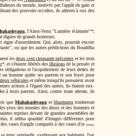
lfaiteurs du monde, motivés par l'appât du gain et
isant des pouvoirs occultes, ils attirent à eux des
hakashyapa
, l'Ainsi-Venu "Lumière éclatante"
*
;
t dignes de grands honneurs.
 signe d'assentiment. Qui, alors, pourrait encore
atante", ou que les autres prédictions du Bouddha
ment les
deux cent cinquante préceptes
et les trois
a
*
, et s'étaient libérés des
illusions
de la pensée et
s obligations et l'acquittement de leurs dettes de
nd un homme quitte ses parents et son foyer pour
deux véhicules
et même lorsqu'ils pensaient avoir
nes actions à l'égard des autres, ils étaient eux-
 à leurs parents. Ainsi, contre toute attente, ils
tels que
Mahakashyapa
et
Shariputra
tomberont
 les yeux des mondes des dieux et des hommes et
 maintes reprises devant de grandes assemblées de
s, il utilisa quantité d'images différentes pour
à des vases d'argile comparés à des vases d'or
,
(note)
 terre originelle, expliquant aux habitants, l'un