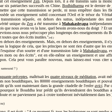
mit cet enseignement
Zen
. Depuis lors, il a été transmis sans la moin
ar six patriarches successifs en Chine.
Bodhidharma
est le dernier de
ttre que cette transmission se perde, ni nous empêtrer dans les fil
ssède un enseignement subtil concernant l'Oeil et le trésor du Vérita
e transmission séparée, en dehors des sutras, indépendante des mo
vérité unique du
Zen
a été transmise à
Mahakashyapa
indépendamment
ois que nous avons vu la lune, quel besoin avons-nous du doigt ? Et un
oi devrions-nous nous préoccuper plus longtemps des enseignements du 
 toutes que des écrits inutiles."
(réf.)
 en dehors des enseignements. Mais, en dehors des enseignements, il n'y 
 la logique de cela, que les principes ne sont rien d'autre que les en
 l'esquisse d'un sourire et d'une transmission faite à
Mahakashyapa
, e
es mots ou des écrits", est en elle-même un enseignement et une affir
pon. Cela peut vous paraître nouveau, mais laissez-moi vous citer u
 samouraï ? )
nquante préceptes
, maîtrisait les
quatre niveaux de méditation
, avait m
ents non bouddhiques, les 80000 enseignements bouddhiques et pouvai
 dit qu'ils sont maintenant dans la grande citadelle de l'enfer
avici
. Par 
st pourquoi le Bouddha leur prédit qu'ils deviendraient des bouddhas 
doute et ne parviennent pas à croire tomberont inévitablement dans les
su)
vana
, il est écrit : "A ce moment-là, tous les
brahmanes
se sont rendus a