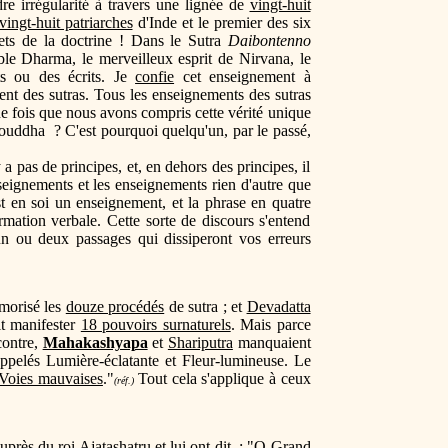
dre irrégularité à travers une lignée de
vingt-huit
vingt-huit patriarches
d'Inde et le premier des six
ets de la doctrine ! Dans le Sutra
Daibontenno
ble Dharma, le merveilleux esprit de Nirvana, le
ts ou des écrits. Je
confie
cet enseignement à
 des sutras. Tous les enseignements des sutras
e fois que nous avons compris cette vérité unique
Bouddha ? C'est pourquoi quelqu'un, par le passé,
a pas de principes, et, en dehors des principes, il
seignements et les enseignements rien d'autre que
st en soi un enseignement, et la phrase en quatre
mation verbale. Cette sorte de discours s'entend
n ou deux passages qui dissiperont vos erreurs
émorisé les
douze procédés
de sutra ; et
Devadatta
t manifester
18 pouvoirs surnaturels
. Mais parce
contre,
Mahakashyapa
et
Shariputra
manquaient
appelés Lumière-éclatante et Fleur-lumineuse. Le
Voies mauvaises
."
Tout cela s'applique à ceux
(réf.)
uprès du roi
Ajatashatru
et lui ont dit : "O Grand