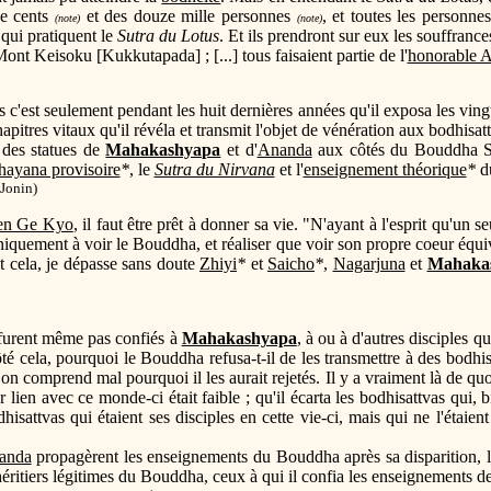
ze cents
et des douze mille personnes
, et toutes les personne
(note)
(note)
 qui pratiquent le
Sutra du Lotus
. Et ils prendront sur eux les souffrance
Mont Keisoku [Kukkutapada] ; [...] tous faisaient partie de l'
honorable 
'est seulement pendant les huit dernières années qu'il exposa les ving
hapitres vitaux qu'il révéla et transmit l'objet de vénération aux bodhisa
t des statues de
Mahakashyapa
et d'
Ananda
aux côtés du Bouddha S
ayana provisoire
*
, le
Sutra du Nirvana
et l'
enseignement théorique
*
d
 Jonin)
en Ge Kyo
, il faut être prêt à donner sa vie. "N'ayant à l'esprit qu'un 
quement à voir le Bouddha, et réaliser que voir son propre coeur équivau
t cela, je dépasse sans doute
Zhiyi
*
et
Saicho
*
,
Nagarjuna
et
Mahaka
furent même pas confiés à
Mahakashyapa
, à ou à d'autres disciples q
té cela, pourquoi le Bouddha refusa-t-il de les transmettre à des bod
 on comprend mal pourquoi il les aurait rejetés. Il y a vraiment là de quo
 lien avec ce monde-ci était faible ; qu'il écarta les bodhisattvas qui,
isattvas qui étaient ses disciples en cette vie-ci, mais qui ne l'étaient
anda
propagèrent les enseignements du Bouddha après sa disparition, l
 héritiers légitimes du Bouddha, ceux à qui il confia les enseignement