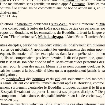
'une malfaisance sans pareille, un moine appelé
Gautama
. Tous les ma
ont mis à le suivre. Ils ne commettent aucune bonne action mais, en util
dgalyayana
."
à Toki Jonin)
prédictions :
Shariputra
deviendra l'
Ainsi-Venu
"Fleur lumineuse"
*
;
Ma
..] Par conséquent, le
Sutra du Lotus
nous indique que ces personnes son
ropos du Bouddha, et les
émanations
du Bouddha tirèrent la
langue
en
i-Venu "Fleur lumineuse",
Mahakashyapa
, l'Ainsi-Venu "Lumière écl
autres disciples, personnes des
deux véhicules
, observaient scrupuleuse
s sortes de méditation
*
, appliquaient les enseignements des sutras
agam
équent, ils auraient dû être exemplaires dans la compréhension de leur
qu'ils ne comprenaient pas leurs devoirs. Il dit cela parce que, qua
 but le salut de son père et de sa mère. Mais c'étaient des personnes des
nt rien pour le bien des autres. Même s'ils avaient commis quelques bon
 les mener à la bodhéité, si bien qu'ils n'apporteraient jamais le salut
bligations.
 les
mondes-états
des
hommes
et du
ciel
qui soutiennent des moines 
es saints étaient considérés, immédiatement après le Bouddha, comme
trêmement surprenant d'entendre le Bouddha critiquer, comme il le fit à
sayait-il vraiment de porter la mort à ses propres disciples ? De plu
s comparant au lait d'ânesse, de qualité inférieure au lait de vache
, 
(note)
du soleil
.
(note)
hommes des deux véhicules. Puis, chacun de ces êtres retourna dans sa