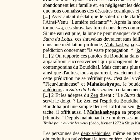
abandonnent leur famille et, en négligeant les déc
que nous connaissons des désastres cosmiques et
[...] Avec autant d'éclat que le soleil ou de clart
l'Ainsi-Venu "Lumière éclatante"
*
. Après la mo
tortue
, ces shravakas furent considérés comm
(note)
Si une eau est pure, la lune ne peut manquer de s'y 
Sutra du Lotus
, ces shravakas devraient sans fail
dans une méditation profonde,
Mahakashyapa
(no
prédiction concernant "la vaste propagation"
*
"
k
[...] 2 On rapporte ces paroles du Bouddha dans
apparaîtront successivement qui propageront le
contemporains du Bouddha]. Mais cent ans plus ta
ainsi que d'autres, tous apparurent, exactement 
cette prédiction ne se vérifiait pas, c'est de la 
"Fleur-lumineuse" et
Mahakashyapa
, le boud
antérieurs
au
Sutra du Lotus
seraient certainement
[...] 2 Et les adeptes du
Zen
disent : "Le
Sutra d
servir le doigt ? Le
Zen
est l'esprit du Bouddha
Bouddha prit une simple fleur et l'offrit au seul
M
tacite, il offrit aussi à
Mahakashyapa
sa propre
[chinois]." Depuis maintenant de nombreuses ann
Traité pour ouvrir les yeux
(
Sado, février 1272 à Shijo K
Les personnes des
deux véhicules
, même en prat
obtiendrait en pulvérisant la terre entière, n'avaie