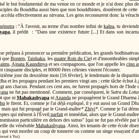
alisé le but fondamental de ma venue en ce monde et je n'ai donc plus de
isciples du Bouddha aussi bien que non bouddhistes, doutèrent de cette 
 il accéda effectivement au nirvana. Les gens reconnurent donc la véraci
ariputra
: "À l'avenir, au terme d'un nombre infini de
kalpa
, tu deviend
yapa
, il prédit : "Dans une existence future [...] Et dans son incar
e prépara à prononcer sa première prédication, les grands bodhisattvas,
i que
Bonten
,
Taishaku
, les
quatre Rois du Cie
l et d'innombrables simpl
Daims
,
Ajnata Kaundinya
et ses compagnons, que l'on appelle les
cinq a
 cinquante disciples, et 80000 êtres célestes vinrent l'écouter.
zième jour du deuxième mois [16 février], le lendemain de la dispari
a et les propagea pendant les premiers vingt ans ; cette tâche échut à
t ans chacun. Pendant ces cent ans, ne furent propagés hors de l'Inde
yana
ne fut pas mentionné. Comment, par conséquent, le
Sutra du Lotu
tôt que ni
Mahakashyapa
ni
Ananda
ne propagèrent le Grand Dharma à l
hu
le firent. Et, comme je l'ai déjà expliqué, il y eut aussi un Grand Dh
s, mais qui fut propagé par le Grand-maître
*
Zhiyi
*
. Comme je l'ai démon
eptes qui mènent à l'Éveil
parfait
et immédiat, alors que le Grand-maître
nsmission particulière en dehors des sutras" [qui ne fut pas révélée pa
eille du vénérable
Mahakashyapa
. Ainsi, les tenants de cette école dise
 qui veut mordre un coup de tonnerre ou comme un singe essayant d'attra
ressé à Yui)