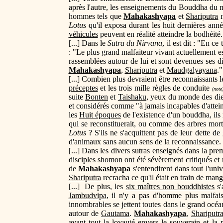
après l'autre, les enseignements du Bouddha du
hommes tels que
Mahakashyapa
et
Shariputra
n
Lotus
qu'il exposa durant les huit dernières ann
véhicules
peuvent en réalité atteindre la bodhéité.
[...] Dans le
Sutra du Nirvana
, il est dit : "En 
: "Le plus grand malfaiteur vivant actuellement
rassemblées autour de lui et sont devenues ses di
Mahakashyapa
,
Shariputra
et
Maudgalyayana
."
[...] Combien plus devraient être reconnaissant
préceptes
et les trois mille règles de conduite
(note
suite
Bonten
et
Taishaku,
yeux du monde des dieu
et considérés comme "à jamais incapables d'attein
les
Huit époques
de l'existence d'un bouddha, ils
qui se reconstituerait, ou comme des arbres morts
Lotus
? S'ils ne s'acquittent pas de leur dette d
d'animaux sans aucun sens de la reconnaissance.
[...] Dans les divers sutras enseignés dans la p
disciples shomon ont été sévèrement critiqués et 
de
Mahakashyapa
s'entendirent dans tout l'uni
Shariputra
recracha ce qu'il était en train de mang
[...] De plus, les
six maîtres non bouddhistes
s'
Jambudvipa
, il n'y a pas d'homme plus malfa
innombrables se jettent toutes dans le grand océ
autour de
Gautama
.
Mahakashyapa
,
Shariputr
avant tout la loyauté envers le souverain et la