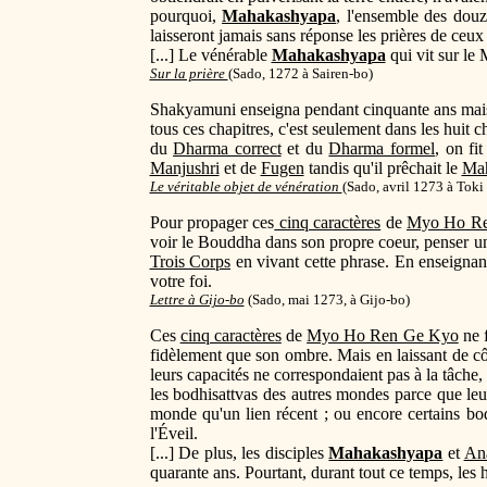
pourquoi,
Mahakashyapa
, l'ensemble des dou
laisseront jamais sans réponse les prières de ceux
[...] Le vénérable
Mahakashyapa
qui vit sur le 
Sur la prière
(
Sado, 1272 à Sairen-bo)
Shakyamuni enseigna pendant cinquante ans mais c
tous ces chapitres, c'est seulement dans les huit c
du
Dharma correct
et du
Dharma formel
, on fi
Manjushri
et de
Fugen
tandis qu'il prêchait le
Mah
Le véritable objet de vénération
(
Sado, avril 1273 à Toki
Pour propager ces
cinq caractères
de
Myo Ho R
voir le Bouddha dans son propre coeur, penser uni
Trois Corps
en vivant cette phrase. En enseignan
votre foi.
Lettre à Gijo-bo
(Sado, mai 1273, à Gijo-bo)
Ces
cinq caractères
de
Myo Ho Ren Ge Kyo
ne 
fidèlement que son ombre. Mais en laissant de cô
leurs capacités ne correspondaient pas à la tâche,
les bodhisattvas des autres mondes parce que leur
monde qu'un lien récent ; ou encore certains bodh
l'Éveil.
[...] De plus, les disciples
Mahakashyapa
et
An
quarante ans. Pourtant, durant tout ce temps, les