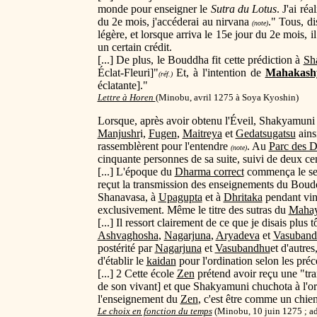
monde pour enseigner le
Sutra du Lotus
. J'ai ré
du 2e mois, j'accéderai au nirvana
." Tous, d
(note)
légère, et lorsque arriva le 15e jour du 2e mois,
un certain crédit.
[...] De plus, le Bouddha fit cette prédiction à
Sh
Éclat-Fleuri]"
Et, à l'intention de
Mahakash
(réf.)
éclatante]."
Lettre à Horen
(
Minobu, avril 1275 à Soya Kyoshin)
Lorsque, après avoir obtenu l'Éveil, Shakyamuni s
Manjushr
i,
Fugen
,
Maitreya
et
Gedatsugatsu
ains
rassemblèrent pour l'entendre
. Au
Parc des 
(note)
cinquante personnes de sa suite, suivi de deux cent
[...] L'époque du
Dharma correct
commença le sei
reçut la transmission des enseignements du Bouddh
Shanavasa, à
Upagupta
et à
Dhritaka
pendant ving
exclusivement. Même le titre des sutras du
Maha
[...] Il ressort clairement de ce que je disais plus 
Ashvaghosha
,
Nagarjuna
,
Aryadeva
et
Vasuband
postérité par
Nagarjuna
et
Vasubandhu
et d'autre
d'établir le
kaidan
pour l'ordination selon les préc
[...] 2 Cette école
Zen
prétend avoir reçu une "tra
de son vivant] et que Shakyamuni chuchota à l'or
l'enseignement du
Zen
, c'est être comme un chien
Le choix en fonction du temps
(Minobu, 10 juin 1275 ; ad