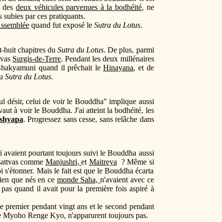
s des
deux véhicules parvenues à la bodhéité
, ne
s subies par ces pratiquants.
Assemblée
quand fut exposé le
Sutra du Lotus
.
t-huit chapitres du
Sutra du Lotus
. De plus, parmi
ttvas
Surgis-de-Terre
. Pendant les deux millénaires
hakyamuni quand il prêchait le
Hinayana
, et de
u
Sutra du Lotus
.
seul désir, celui de voir le Bouddha" implique aussi
t à voir le Bouddha. J'ai atteint la bodhéité, les
shyapa
. Progressez sans cesse, sans relâche dans
ui avaient pourtant toujours suivi le Bouddha aussi
hisattvas comme
Manjushri,
et
Maitreya
? Même si
i s'étonner. Mais le fait est que le Bouddha écarta
 bien que nés en ce
monde Saha,
n'avaient avec ce
 pas quand il avait pour la première fois aspiré à
e premier pendant vingt ans et le second pendant
s de Myoho Renge Kyo, n'apparurent toujours pas.