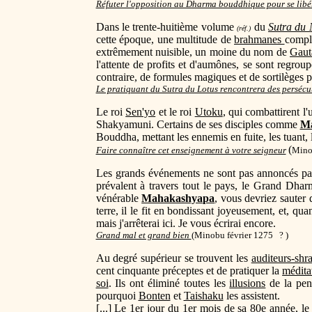
Réfuter l'opposition au Dharma bouddhique pour se libér
Dans le trente-huitième volume
du
Sutra du 
(réf.)
cette époque, une multitude de
brahmanes
complo
extrêmement nuisible, un moine du nom de
Gau
l'attente de profits et d'aumônes, se sont regrou
contraire, de formules magiques et de sortilèges 
Le pratiquant du Sutra du Lotus rencontrera des persécu
Le roi
Sen'yo
et le roi
Utoku
, qui combattirent l
Shakyamuni. Certains de ses disciples comme
Ma
Bouddha, mettant les ennemis en fuite, les tuant, l
(
Faire connaître cet enseignement à votre seigneur
Minob
Les grands événements ne sont pas annoncés par 
prévalent à travers tout le pays, le Grand Dha
vénérable
Mahakashyapa
, vous devriez sauter
terre, il le fit en bondissant joyeusement, et, qu
mais j'arrêterai ici. Je vous écrirai encore.
Grand mal et grand bien
(
Minobu février 1275 ? )
Au degré supérieur se trouvent les
auditeurs-shr
cent cinquante préceptes et de pratiquer la
médita
soi
. Ils ont éliminé toutes les
illusions
de la pen
pourquoi
Bonten
et
Taishaku
les assistent.
[...] Le 1er jour du 1er mois de sa 80e année, 