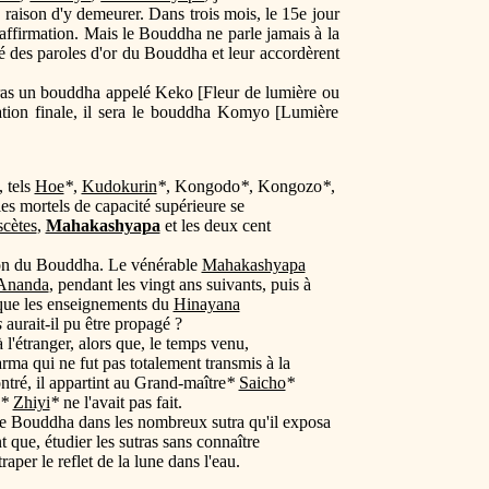
 raison d'y demeurer. Dans trois mois, le 15e jour
affirmation. Mais le Bouddha ne parle jamais à la
té des paroles d'or du Bouddha et leur accordèrent
ras un bouddha appelé Keko [Fleur de lumière ou
nation finale, il sera le bouddha Komyo [Lumière
 tels
Hoe
*
,
Kudokurin
*
, Kongodo
*
, Kongozo
*
,
es mortels de capacité supérieure se
scètes
,
Mahakashyapa
et les deux cent
tion du Bouddha. Le vénérable
Mahakashyapa
Ananda
, pendant les vingt ans suivants, puis à
 que les enseignements du
Hinayana
s
aurait-il pu être propagé ?
'étranger, alors que, le temps venu,
arma qui ne fut pas totalement transmis à la
tré, il appartint au Grand-maître
*
Saicho
*
*
Zhiyi
*
ne l'avait pas fait.
r le Bouddha dans les nombreux sutra qu'il exposa
nt que, étudier les sutras sans connaître
per le reflet de la lune dans l'eau.