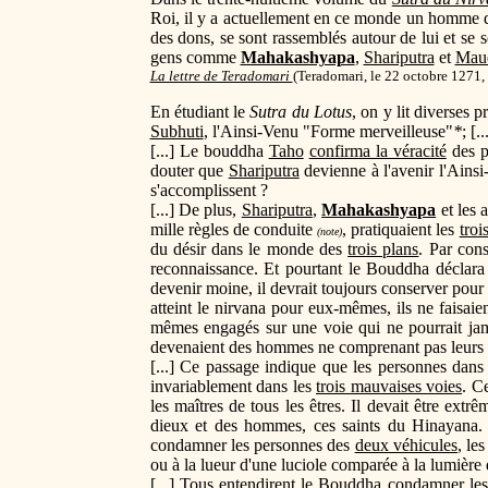
Roi, il y a actuellement en ce monde un homme d
des dons, se sont rassemblés autour de lui et se s
gens comme
Mahakashyapa
,
Shariputra
et
Mau
La lettre de Teradomari
(
Teradomari, le 22 octobre 1271, 
En étudiant le
Sutra du Lotus
, on y lit diverses 
Subhuti
, l'Ainsi-Venu "Forme merveilleuse"
*
; [.
[...] Le bouddha
Taho
confirma la véracité
des p
douter que
Shariputra
devienne à l'avenir l'Ains
s'accomplissent ?
[...] De plus,
Shariputra
,
Mahakashyapa
et les 
mille règles de conduite
, pratiquaient les
troi
(note)
du désir dans le monde des
trois plans
. Par cons
reconnaissance. Et pourtant le Bouddha déclara 
devenir moine, il devrait toujours conserver pour
atteint le nirvana pour eux-mêmes, ils ne faisaie
mêmes engagés sur une voie qui ne pourrait jamais
devenaient des hommes ne comprenant pas leurs o
[...] Ce passage indique que les personnes dans
invariablement dans les
trois mauvaises voies
. C
les maîtres de tous les êtres. Il devait être ex
dieux et des hommes, ces saints du Hinayana. Es
condamner les personnes des
deux véhicules
, le
ou à la lueur d'une luciole comparée à la lumière 
[...] Tous entendirent le Bouddha condamner les 