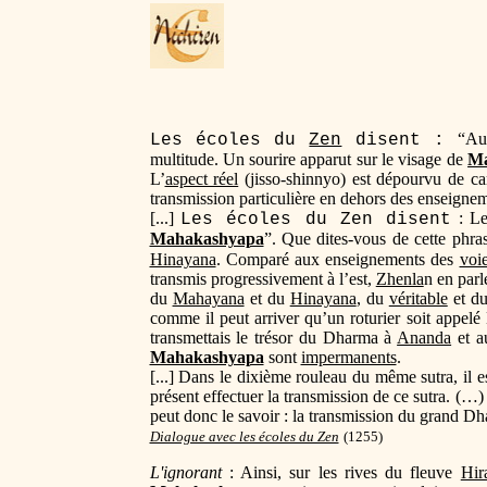
“Au
Les écoles du
Zen
disent :
multitude. Un sourire apparut sur le visage de
Ma
L’
aspect réel
(jisso-shinnyo) est dépourvu de cara
transmission particulière en dehors des enseigne
[...]
: Le
Les écoles du Zen disent
Mahakashyapa
”. Que dites-vous de cette phr
Hinayana
. Comparé aux enseignements des
voie
transmis progressivement à l’est,
Zhenla
n en par
du
Mahayana
et du
Hinayana
, du
véritable
et d
comme il peut arriver qu’un roturier soit appelé
transmettais le trésor du Dharma à
Ananda
et a
Mahakashyapa
sont
impermanents
.
[...] Dans le dixième rouleau du même sutra, il e
présent effectuer la transmission de ce sutra. (…)
peut donc le savoir : la transmission du grand Dh
Dialogue avec les écoles du Zen
(1
255)
L'ignorant
: Ainsi, sur les rives du fleuve
Hir