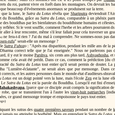
rets du roi, partent vivre en forêt dans les montagnes. On devrait les ban
 que beaucoup d'événements anormaux se produisent sur la terre.
é que la lune, le
Sutra du Lotus
révéla que
Shariputra
deviendrait l'Ai
rt du Bouddha, grâce au
Sutra du Lotus
, comparable à un phénix parmi 
e des bouddhas par les bienfaiteurs du bouddhisme humains et célestes
refléter. Si le vent souffle, comment l'herbe et les arbres pourraient-ils 
lir aller à leur rencontre, même s'il leur fallait pour cela traverser un g
ne fera-t-il rien ? J'ai du mal à comprendre. Ne sommes-nous pas da
te)
osen-rufu
" serait-elle un mensonge ?
 le
Sutra Fuhoz
o
: "Après ma disparition, pendant les mille ans de la 
 Dharma correct telle que je l'ai enseignée." Nous ne parlerons pas
rd, il y eut le moine
Parshva
, six cents ans plus tard,
Ashvaghosha
, et
comme cela avait été prédit. Dans ce cas, comment la prédiction [du c
véracité du
Sutra du Lotus
tout entier qu'il serait permis de douter. La
dha "Lumière-éclatante", ne serait alors que pur mensonge. Dans c
 corrects, et les autres personnes dans le monde-état d'auditeurs-shravak
u Lotus
est un doigt pointé vers la lune, mais l'école
Zen
est la lune el
. Le
Sutra du Lotus
est la parole du Bouddha. Lorsqu'il eut fini d'ense
ahakashyapa
, [parce que ce disciple avait compris la signification 
 robe, que se transmirent l'un à l'autre les
vingt-huit patriarches
[indie
ées, ce grand mensonge trompe et empoisonne le pays tout entier.
ingo
)
iquant les sutras des
quatre premières saveurs
pendant un nombre de
k
nt jamais pu atteindre la
bodhéité
. Mais en entendant le
Sutra du Lotus
,