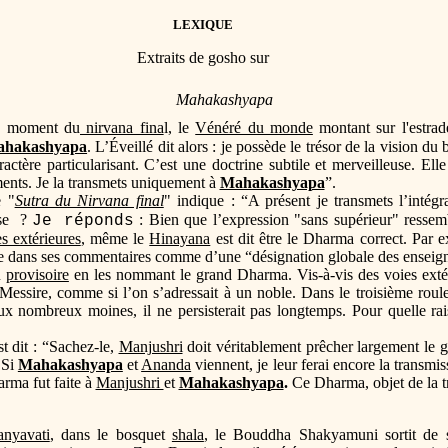
LEXIQUE
Extraits de gosho sur
Mahakashyapa
 moment du
nirvana fina
l, le
Vénéré du monde
montant sur l'estrad
hakashyapa
. L’Éveillé dit alors : je possède le trésor de la vision du
ctère particularisant. C’est une doctrine subtile et merveilleuse. Elle 
ments. Je la transmets uniquement à
Mahakashyapa
”.
 "
Sutra du Nirvana final
" indique : “A présent je transmets l’intég
ase ?
: Bien que l’expression "sans supérieur" resse
Je réponds
s extérieures
, même le
Hinayana
est dit être le Dharma correct. Par 
le dans ses commentaires comme d’une “désignation globale des enseig
u
provisoire
en les nommant le grand Dharma. Vis-à-vis des voies ext
 Messire, comme si l’on s’adressait à un noble. Dans le troisième rou
ux nombreux moines, il ne persisterait pas longtemps. Pour quelle r
st dit : “Sachez-le,
Manjushri
doit véritablement prêcher largement l
 Si
Mahakashyapa
et
Ananda
viennent, je leur ferai encore la trans
arma fut faite à
Manjushri
et
Mahakashyapa
.
Ce Dharma, objet de la tr
anyavati
, dans le bosquet
shala
, le Bouddha Shakyamuni sortit de so