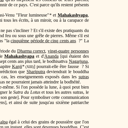
nir de ce pays. C'est parce qu'ils restent présents
nsi-Venu "Fleur lumineuse"
*
et
Mahakashyapa
,
tous les écrits, à un miroir, ou à la carapace de
.
ne pas s'incliner ? Et s'il existe des pratiquants du
rand feu ou sous une grêle de pierres. Même s'il est
ns "la
cinquième période de cinq cents ans
?" La
période du
Dharma correct
,
vingt-quatre personnes
 de
Mahakashyapa
et d'
Ananda
[qui étaient des
 sept cents ans plus tard, le bodhisattva
Nagarjuna
,
hapitre
Kanji
*
] pourrait-elle être fausse ? Si
(XIII)
 prédiction que
Shariputra
deviendrait le bouddha
e cas, les enseignements exposés dans les
sutras
as ne pourraient jamais atteindre la bodhéité.
le-même. Si l'on possède la lune, à quoi peut bien
igner le
Sutra du Lotus
et tous les autres sutras, le
de son geste]. Pour symboliser cette communication
ns], et ainsi de suite jusqu'au sixième patriarche
alpa
égal à celui des grains de poussière que l'on
 en un instant, elles sont devenues bouddhas. C'est