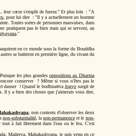
... leur cœur s'emplit de fureur." Et plus loin : "A
ru
, pour lui dire : "Il y a actuellement un homme
rainte. Toutes sortes de personnes mauvaises, dans
 ne pratiquent pas le bien mais qui se servent, au
lyayana
."
enaquirent en ce monde sous la forme du Bouddha
 autres se battirent en première ligne, du vivant du
 Puisque les plus grandes
oppositions au Dharma
s encore conserver ? Même si vous n'êtes pas le
 et danser ! Quand le bodhisattva
Jogyo
surgit de
s. Il y a bien des choses que j'aimerais vous dire,
ahakashyapa
, non contents d'observer les deux
la
non-substantialité
, la
non-permanence
et le
non-
 tout à fait librement dans l'eau ou le feu. C'est
nda
,
Maitreya
,
Mahakashyapa
, je suis venu en ce