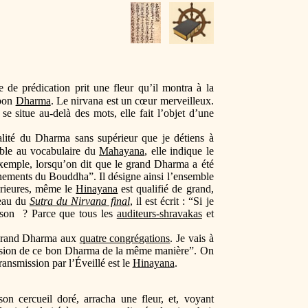
e de prédication prit une fleur qu’il montra à la
 bon
Dharma
. Le nirvana est un cœur merveilleux.
se situe au-delà des mots, elle fait l’objet d’une
ralité du Dharma sans supérieur que je détiens à
mble au vocabulaire du
Mahayana
, elle indique le
exemple, lorsqu’on dit que le grand Dharma a été
nements du Bouddha”. Il désigne ainsi l’ensemble
érieures, même le
Hinayana
est qualifié de grand,
leau du
Sutra du Nirvana final
, il est écrit : “Si je
aison ? Parce que tous les
auditeurs-shravakas
et
e grand Dharma aux
quatre congrégations
. Je vais à
mission de ce bon Dharma de la même manière”. On
ansmission par l’Éveillé est le
Hinayana
.
n cercueil doré, arracha une fleur, et, voyant