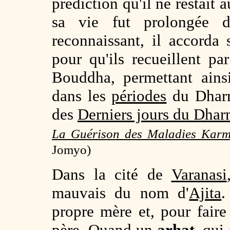
prédiction qu'il ne restait 
sa vie fut prolongée d
reconnaissant, il accorda
pour qu'ils recueillent pa
Bouddha, permettant ains
dans les
périodes
du Dharm
des
Derniers jours du Dha
La Guérison des Maladies Kar
Jomyo)
Dans la cité de
Varanasi
mauvais du nom d'
Ajita
.
propre mère et, pour faire
père. Quand un
arhat
, qui