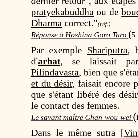
dernier retour", aux étapes
pratyekabuddha
ou de
bou
Dharma
correct."
(réf.)
(
Réponse à Hoshina Goro Taro
5
Par exemple
Shariputra
, 
d'
arhat
, se laissait pa
Pilindavasta
, bien que s'ét
et du désir
, faisait encore 
que s'étant libéré des dési
le contact des femmes.
(
Le savant maître Chan-wou-wei
Dans le même sutra [
Vim