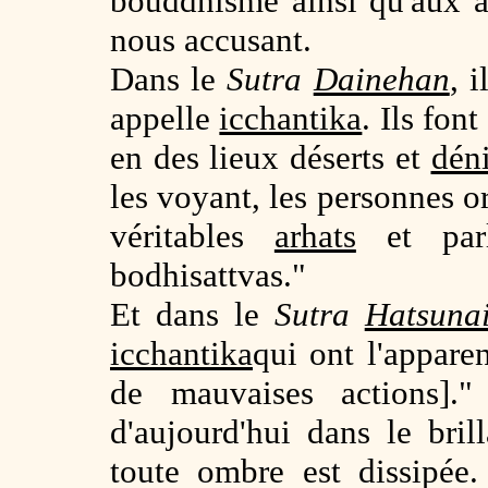
bouddhisme ainsi qu'aux a
nous accusant.
Dans le
Sutra
Dainehan
, i
appelle
icchantika
. Ils fon
en des lieux déserts et
dén
les voyant, les personnes o
véritables
arhats
et parl
bodhisattvas."
Et dans le
Sutra
Hatsuna
icchantika
qui ont l'appare
de mauvaises actions].
d'aujourd'hui dans le bril
toute ombre est dissipée