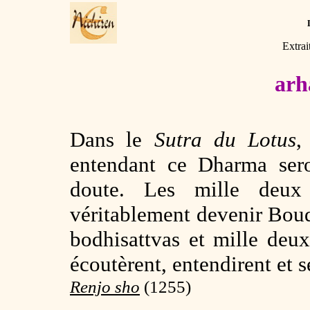
Extrai
arh
Dans le
Sutra du Lotus
,
entendant ce Dharma sero
doute. Les mille deu
véritablement devenir Bo
bodhisattvas et mille deu
écoutèrent, entendirent et s
Renjo sho
(1255)