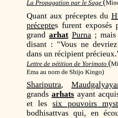
(
La Propagation par le Sage
Mino
Quant aux préceptes du
H
précepte
s furent exposés 
grand
arhat
Purna
; mai
disant : "Vous ne devrie
dans un récipient précieux.
(
Lettre de pétition de Yorimoto
Mi
Ema au nom de Shijo Kingo)
Shariputra
,
Maudgalyaya
grands
arhats
ayant acquis
et les
six pouvoirs myst
bodhisattvas qui, en éco