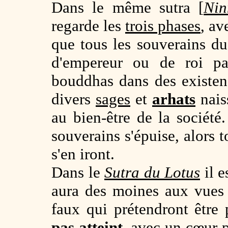
Dans le même sutra [
Nin
regarde les
trois phases
, av
que tous les souverains du
d'empereur ou de roi par
bouddhas dans des existenc
divers
sages
et
arhats
nais
au bien-être de la société
souverains s'épuise, alors 
s'en iront.
Dans le
Sutra du Lotus
il e
aura des moines aux vues 
faux qui prétendront être
pas atteint,
avec un cœur p