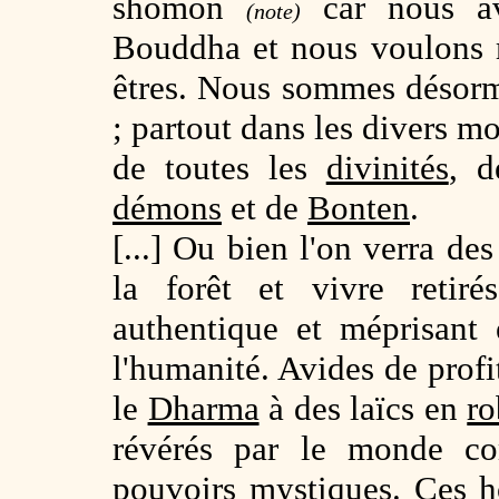
shomon
car nous av
(note)
Bouddha et nous voulons m
êtres. Nous sommes désorm
; partout dans les divers 
de toutes les
divinités
, d
démons
et de
Bonten
.
[...] Ou bien l'on verra de
la forêt et vivre retiré
authentique et méprisant 
l'humanité. Avides de profit
le
Dharma
à des laïcs en
ro
révérés par le monde 
pouvoirs mystiques
. Ces 