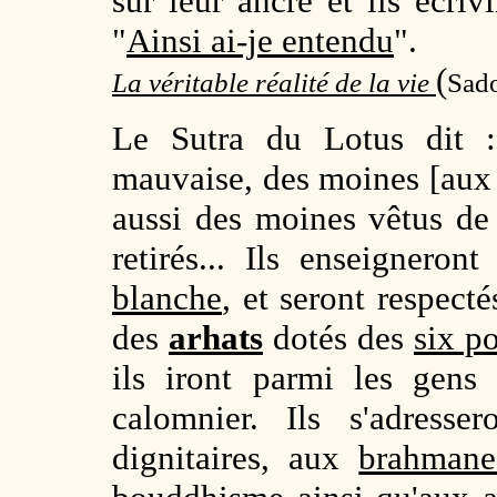
sur leur ancre et ils écriv
"
Ainsi ai-je entendu
".
(
La véritable réalité de la vie
Sado
Le Sutra du Lotus dit :
mauvaise, des moines [aux 
aussi des moines vêtus de h
retirés... Ils enseigneront 
blanche
, et seront respec
des
arhats
dotés des
six p
ils iront parmi les gens
calomnier. Ils s'adresse
dignitaires, aux
brahmane