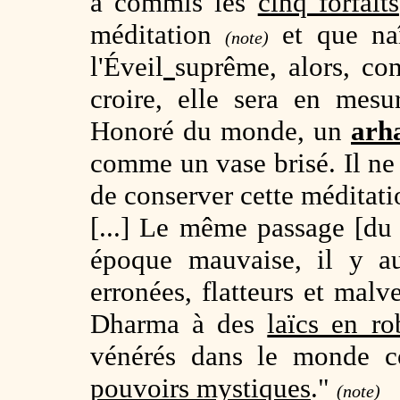
a commis les
cinq forfaits
méditation
et que na
(note)
l'Éveil
suprême, alors, con
croire, elle sera en mesu
Honoré du monde, un
arh
comme un vase brisé. Il ne 
de conserver cette méditati
[...] Le même passage [du 
époque mauvaise, il y a
erronées, flatteurs et malve
Dharma à des
laïcs en r
vénérés dans le monde
pouvoirs mystiques
."
(note)