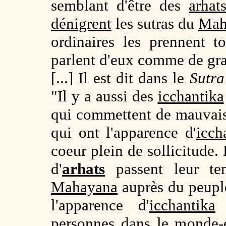
semblant d'être des
arhat
dénigrent
les sutras du
Mah
ordinaires les prennent 
parlent d'eux comme de gra
[...] Il est dit dans le
Sutr
"Il y a aussi des
icchantika
qui commettent de mauvaise
qui ont l'apparence d'
icch
coeur plein de sollicitude.
d'
arhats
passent leur t
Mahayana
auprès du peuple
l'apparence d'
icchantika
s
personnes dans le monde-é