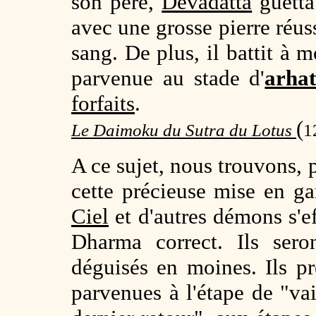
son père,
Devadatta
guetta
avec une grosse pierre réuss
sang. De plus, il battit à 
parvenue au stade d'
arhat
forfaits
.
(
Le Daimoku du Sutra du Lotus
1
A ce sujet, nous trouvons, 
cette précieuse mise en g
Ciel
et d'autres démons s'e
Dharma correct. Ils sero
déguisés en moines. Ils p
parvenues à l'étape de "va