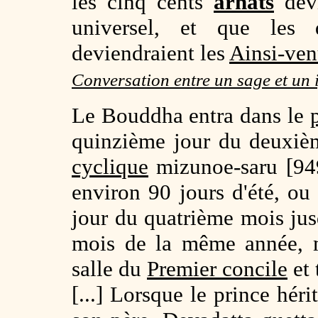
les cinq cents
arhats
devi
universel, et que les
deviendraient les
Ainsi-ven
Conversation entre un sage et un
Le Bouddha entra dans le
quinzième jour du deuxièm
cyclique
mizunoe-saru [949
environ 90 jours d'été, ou
jour du quatrième mois ju
mois de la même année, 
salle du
Premier concile
et 
[...] Lorsque le prince héri