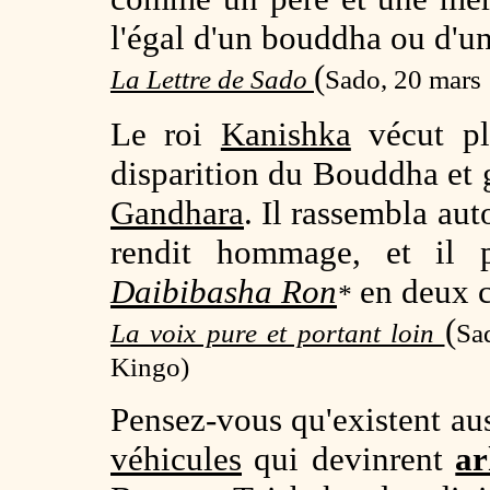
l'égal d'un bouddha ou d'u
(
La Lettre de Sado
Sado, 20 mars
Le roi
Kanishka
vécut pl
disparition du Bouddha et 
Gandhara
. Il rassembla aut
rendit hommage, et il p
Daibibasha Ron
en deux c
*
(
La voix pure et portant loin
Sa
Kingo)
Pensez-vous qu'existent au
véhicules
qui devinrent
ar