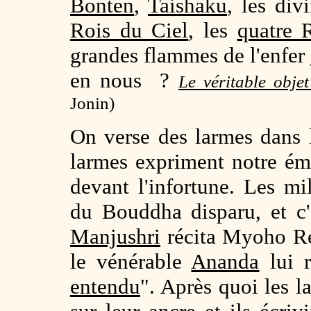
Bonten
,
Taishaku
, les div
Rois du Ciel
, les
quatre 
grandes flammes de l'enfer
en nous ?
Le véritable obje
Jonin)
On verse des larmes dans 
larmes expriment notre ém
devant l'infortune. Les mi
du Bouddha disparu, et c'
Manjushri
récita Myoho Re
le vénérable
Ananda
lui r
entendu
". Après quoi les l