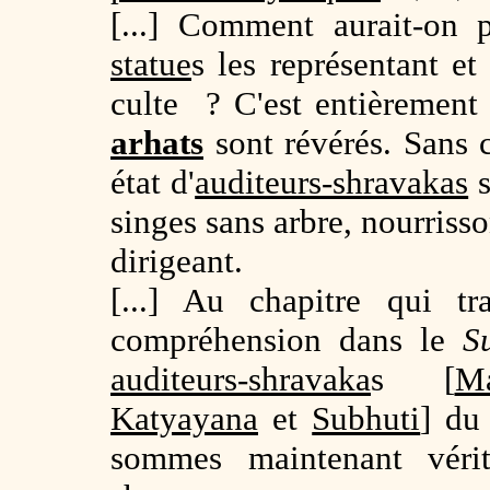
[...] Comment aurait-on 
statue
s les représentant e
culte ? C'est entièrement
arhats
sont révérés. Sans 
état d'
auditeurs-shravakas
s
singes sans arbre, nourriss
dirigeant.
[...] Au chapitre qui t
compréhension dans le
S
auditeurs-shravaka
s [
Ma
Katyayana
et
Subhuti
] du
sommes maintenant vérit