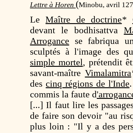
(
Lettre à Horen
Minobu, avril 12
Le
Maître de doctrine
*
devant le bodhisattva
Ma
Arrogance
se fabriqua un
sculptés à l'image des q
simple mortel
, prétendit ê
savant-maître
Vimalamitra
des
cinq régions de l'Inde
commis la faute d
'arroganc
[...] Il faut lire les passag
de faire son devoir "au ris
plus loin : "Il y a des pe