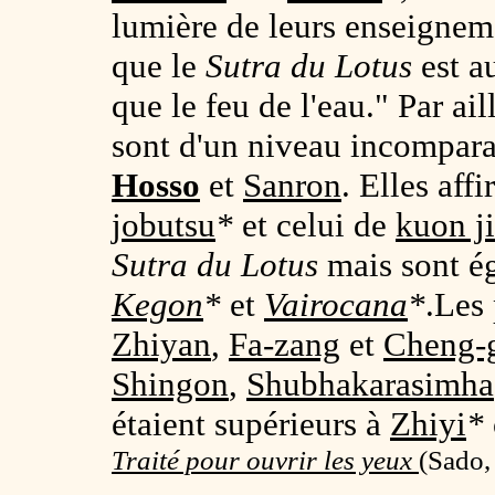
lumière de leurs enseignem
que le
Sutra du Lotus
est au
que le feu de l'eau." Par ail
sont d'un niveau incompara
Hosso
et
Sanron
. Elles aff
jobutsu
*
et celui de
kuon ji
Sutra du Lotus
mais sont ég
Kegon
*
et
Vairocana
*
.Les
Zhiyan
,
Fa-zang
et
Cheng-
Shingon
,
Shubhakarasimha
étaient supérieurs à
Zhiyi
*
Traité pour ouvrir les yeux
(
Sado,