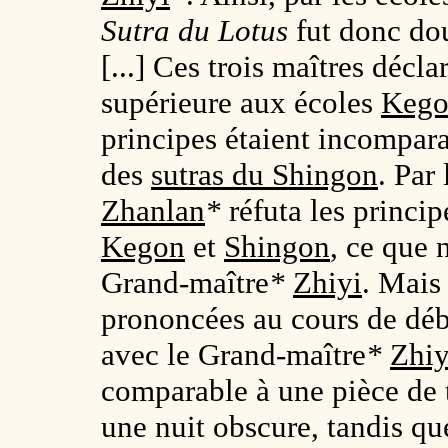
Sutra du Lotus
fut donc do
[...] Ces trois maîtres décla
supérieure aux écoles
Keg
principes étaient incompar
des
sutras du Shingon
. Par
Zhanlan
*
réfuta les princip
Kegon
et
Shingon
, ce que 
Grand-maître
*
Zhiyi
. Mais 
prononcées au cours de déb
avec le Grand-maître
*
Zhiy
comparable à une pièce de t
une nuit obscure, tandis qu