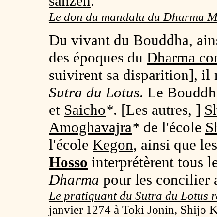
sanzen
.
Le don du mandala du Dharma Me
Du vivant du Bouddha, ains
des époques du
Dharma cor
suivirent sa disparition], il
Sutra du Lotus
. Le Boudd
et
Saicho
*
. [Les autres, ]
S
Amoghavajra
*
de l'école
S
l'école
Kegon
, ainsi que le
Hosso
interprétèrent tous l
Dharma
pour les concilier 
Le pratiquant du Sutra du Lotus r
janvier 1274 à Toki Jonin, Shijo