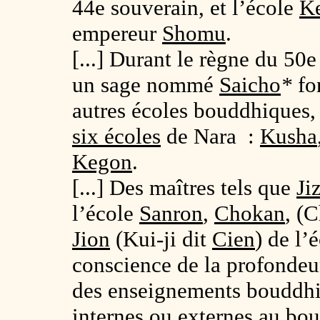
44e souverain, et l’école
K
empereur
Shomu
.
[...] Durant le règne du 50
un sage nommé
Saicho
*
fo
autres écoles bouddhiques, 
six écoles
de Nara :
Kusha
Kegon
.
[...] Des maîtres tels que
Ji
l’école
Sanron
,
Chokan
, (
Jion
(Kui-ji dit
Cien
) de l’
conscience de la profondeu
des enseignements bouddhiq
internes ou externes au bou