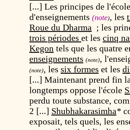
[...] Les principes de l'écol
d'enseignements
, les
(note
)
Roue du Dharma
; les prin
trois périodes
et les
cinq na
Kegon
tels que les quatre 
enseignements
, l'ense
(note)
, les
six formes
et les
di
(note)
[...] Maintenant prend fin 
longtemps oppose l'école
S
perdu toute substance, com
2 [...]
Shubhakarasimha
*
co
exposait, tels quels, les e