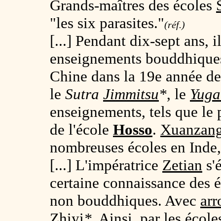
Grands-maîtres des écoles
"les six parasites."
(réf.)
[...] Pendant dix-sept ans, i
enseignements bouddhique
Chine dans la 19e année de
le
Sutra
Jimmitsu
*
, le
Yuga
enseignements, tels que le
de l'école
Hosso
.
Xuanzan
nombreuses écoles en Inde, 
[...] L'impératrice
Zetian
s'é
certaine connaissance des 
non bouddhiques. Avec
arr
Zhiyi
*
. Ainsi, par les écol