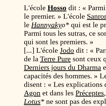
L'école
Hosso
dit : « Parmi
le premier. » L'école
Sanro
le
Hannyaky
o
*
qui est le 
Parmi tous les sutras, ce son
qui sont les premiers. »
[...] L'école
Jodo
dit : « Par
de la
Terre Pure
sont ceux q
Derniers jours du Dharma
e
capacités des hommes. » L
disent : « Les explications
Agon
et dans les
Préceptes
Lotus
*
ne sont pas des exp