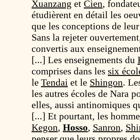
Xuanzang
et
Cien
, fondate
étudièrent en détail les oe
que les conceptions de leur
Sans la rejeter ouvertement,
convertis aux enseignemen
[...] Les enseignements du
comprises dans les
six écol
le
Tendai
et le
Shingon
. Le
les autres écoles de Nara p
elles, aussi antinomiques qu
[...] Et pourtant, les homme
Kegon
,
Hosso
,
Sanron
,
Shi
penser que leurs propres do