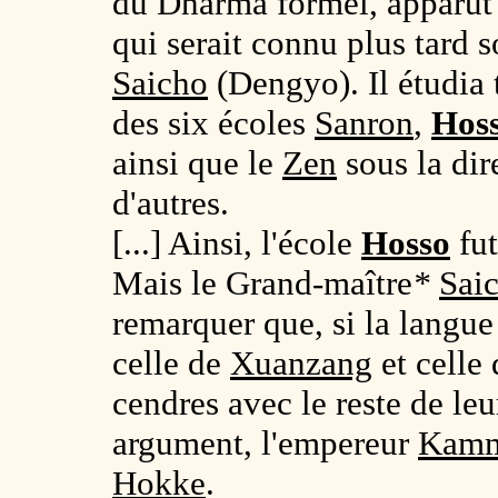
du Dharma formel, apparut
qui serait connu plus tard 
Saicho
(Dengyo). Il étudia 
des six écoles
Sanron
,
Hos
ainsi que le
Zen
sous la di
d'autres.
[...] Ainsi, l'école
Hosso
fut
Mais le Grand-maître
*
Sai
remarquer que, si la langu
celle de
Xuanzang
et celle
cendres avec le reste de le
argument, l'empereur
Kam
Hokke
.