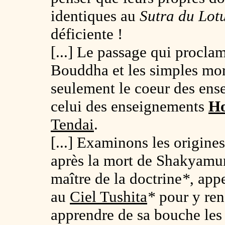
identiques au
Sutra du Lot
déficiente !
[...] Le passage qui proclame
Bouddha et les simples mor
seulement le coeur des ens
celui des enseignements
Ho
Tendai
.
[...] Examinons les origines
après la mort de Shakyamun
maître
de la doctrine
*
, app
au
Ciel Tushita
*
pour y ren
apprendre de sa bouche les