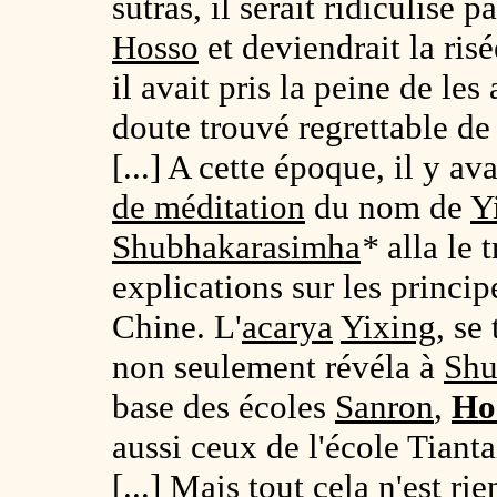
sutras, il serait ridiculisé 
Hosso
et deviendrait la risé
il avait pris la peine de les
doute trouvé regrettable de 
[...] A cette époque, il y av
de méditation
du nom de
Y
Shubhakarasimha
*
alla le 
explications sur les princ
Chine. L'
acarya
Yixing
, se
non seulement révéla à
Shu
base des écoles
Sanron
,
Ho
aussi ceux de l'école Tianta
[...] Mais tout cela n'est r