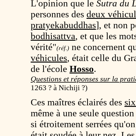
L'opinion que le
Sutra du 
personnes des
deux véhicul
pratyekabuddhas
], et non 
bodhisattva
, et que les mot
vérité"
ne concernent q
(réf.)
véhicules
, était celle du G
de l'école
Hosso
.
Questions et réponses sur la prat
1263 ? à Nichiji ?)
Ces maîtres éclairés des
six
même à une seule question
si étroitement serrées qu'o
était soudée à leur nez. Les