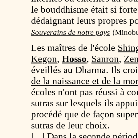
le bouddhisme était si forte
dédaignant leurs propres po
Souverains de notre pays
(Minobu
Les maîtres de l'école
Shin
Kegon
,
Hosso
,
Sanron
,
Ze
éveillés au Dharma. Ils croi
de la naissance et de la mor
écoles n'ont pas réussi à c
sutras sur lesquels ils appui
procédé que de façon superfi
sutras de leur choix.
[...] Dans la seconde
périod