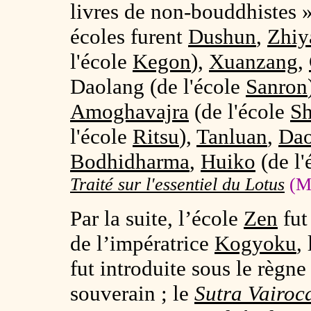
livres de non-bouddhistes »
écoles furent
Dushun
,
Zhiy
l'école
Kegon
),
Xuanzang
,
Daolang (de l'école
Sanron
Amoghavajra
(de l'école
S
l'école
Ritsu
)
,
Tanluan
,
Da
Bodhidharma
,
Huiko
(de l'
Traité sur l'essentiel du Lotus
(Mi
Par la suite, l’école
Zen
fut
de l’impératrice
Kogyoku
,
fut introduite sous le règn
souverain ; le
Sutra
Vairoc