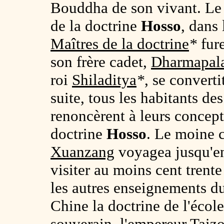
Bouddha de son vivant. Le jo
de la doctrine
Hosso
, dans
Maîtres de la doctrine
*
fur
son frère cadet,
Dharmapal
roi
Shiladitya
*
, se converti
suite, tous les habitants de
renoncèrent à leurs concept
doctrine
Hosso
. Le moine c
Xuanzang
voyagea jusqu'en
visiter au moins cent trente
les autres enseignements d
Chine la doctrine de l'écol
souverain, l'empereur
Taiz