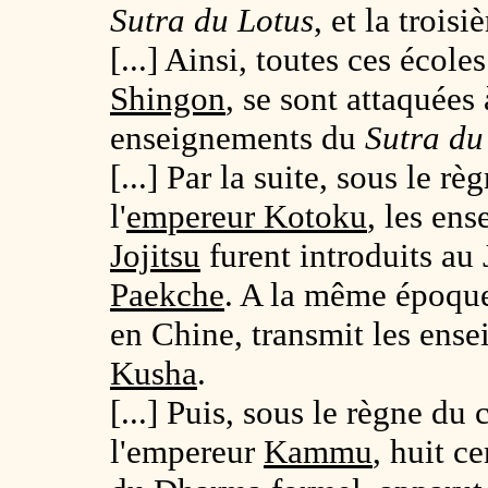
Sutra du Lotus
, et la trois
[...] Ainsi, toutes ces école
Shingon
, se sont attaquées 
enseignements du
Sutra du
[...] Par la suite, sous le 
l'
empereur Kotoku
, les en
Jojitsu
furent introduits au
Paekche
. A la même époqu
en Chine, transmit les ens
Kusha
.
[...] Puis, sous le règne d
l'empereur
Kammu
, huit c