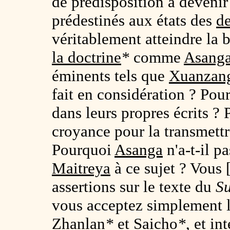
de prédisposition à deveni
prédestinés aux états des
d
véritablement atteindre la 
la doctrine
*
comme
Asang
éminents tels que
Xuanzan
fait en considération ? Pou
dans leurs propres écrits ? 
croyance pour la transmettr
Pourquoi
Asanga
n'a-t-il p
Maitreya
à ce sujet ? Vous 
assertions sur le texte du
Su
vous acceptez simplement l
Zhanlan
*
et
Saicho
*
, et in