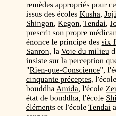
remèdes appropriés pour ce
issus des écoles
Kusha
,
Joj
Shingon
,
Kegon
,
Tendai
,
J
prescrit son propre médica
énonce le principe des
six 
Sanron
, la
Voie du milieu
d
insiste sur la perception q
"
Rien-que-Conscience
", l'
cinquante préceptes
, l'écol
bouddha
Amida
, l'école
Ze
état de bouddha, l'école
Sh
élémen
ts et l'école
Tendai
a