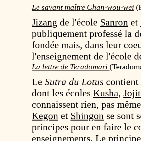
Le savant maître Chan-wou-wei
(K
Jizang
de l'école
Sanron
et
publiquement professé la do
fondée mais, dans leur coeur
l'enseignement de l'école 
La lettre de Teradomari
(
Teradoma
Le
Sutra du Lotus
contient 
dont les écoles
Kusha
,
Joji
connaissent rien, pas même 
Kegon
et
Shingon
se sont 
principes pour en faire le c
enseignements. Le principe