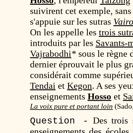
Hosso
, l'empereur
Taizong
suivirent cet exemple, sans
s'appuie sur les sutras
Vair
On les appelle les
trois sut
introduits par les
Savants-m
Vajrabodhi
*
sous le règne 
dernier éprouvait le plus gr
considérait comme supérie
Tendai
et
Kegon
. A ses yeu
enseignements
Hosso
et
Sa
La voix pure et portant loin
(
Sado,
Des trois s
Question -
enseignements des écoles