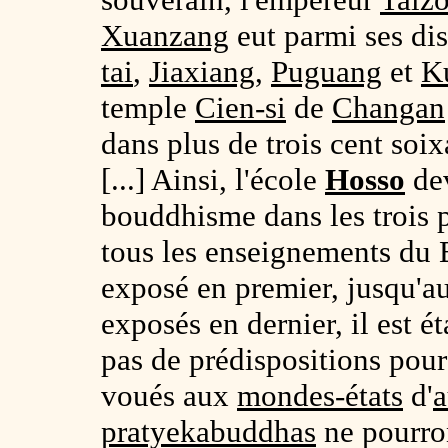
Xuanzang
eut parmi ses di
tai
,
Jiaxiang
,
Puguang
et
Ku
temple
Cien-si
de
Changan
dans plus de trois cent soi
[...] Ainsi, l'école
Hosso
dev
bouddhisme dans les trois 
tous les enseignements du
exposé en premier, jusqu'
exposés en dernier, il est 
pas de prédispositions pou
voués aux
mondes-états
d'
a
pratyekabuddhas
ne pourro