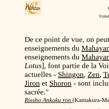
Extrai
De ce point de vue, on peut
enseignements du
Mahaya
enseignements du
Mahayana
Lotus
], font partie de la Vo
actuelles -
Shingon
,
Zen
,
T
Jiron
et
Shoron
- sont inclu
sacrée."
Rissho Ankoku ron
(
Kamakura-Mats