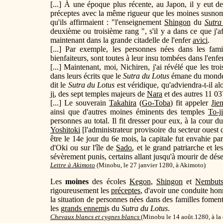
[...] À une époque plus récente, au Japon, il y eut 
préceptes avec la même rigueur que les moines susnommé
qu'ils affirmaient : "l'enseignement
Shingon
du
Sutra
deuxième ou troisième rang ", s'il y a dans ce que j'af
maintenant dans la grande citadelle de l'enfer
avici
.
[...] Par exemple, les personnes nées dans les fa
bienfaiteurs, sont toutes à leur insu tombées dans l'enfe
[...] Maintenant, moi, Nichiren, j'ai révélé que les tr
dans leurs écrits que le
Sutra du Lotus
émane du monde de
dit le
Sutra du Lotus
est véridique, qu'adviendra-t-il a
ji
, des sept temples majeurs de
Nara
et des autres 11 03
[...] Le souverain
Takahira
(
Go-Toba
) fit appeler
Jie
ainsi que d'autres moines éminents des temples
To-ji
personnes au total. Il fit dresser pour eux, à la cour du
Yoshitoki
[l'administrateur provisoire du secteur ouest d
être le 14e jour du 6e mois, la capitale fut envahie pa
d'Oki ou sur l'île de
Sado
, et le grand patriarche et 
sévèrement punis, certains allant jusqu'à mourir de dése
Lettre à Akimoto
(Minobu, le 27 janvier 1280, à Akimoto)
Les
moines
des écoles
Kegon
,
Shingon
et
Nembut
rigoureusement les
préceptes
, d'avoir une conduite hon
la situation de personnes nées dans des familles fomentan
les
grands ennemi
s du
Sutra du Lotus
.
Chevaux blancs et cygnes blancs
(Minobu le 14 août.1280, à la