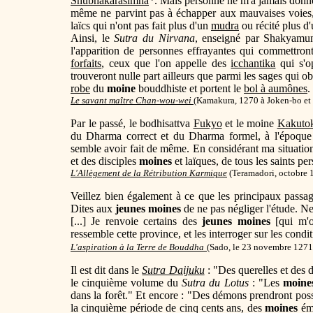
Shubhakarasimha
*
. Mais personne ne m'a jamais donné 
même ne parvint pas à échapper aux mauvaises voies
laïcs qui n'ont pas fait plus d'un
mudra
ou récité plus d
Ainsi, le
Sutra du Nirvana
, enseigné par Shakyamun
l'apparition de personnes effrayantes qui commettron
forfaits
, ceux que l'on appelle des
icchantika
qui s'o
trouveront nulle part ailleurs que parmi les sages qui o
robe
du
moine
bouddhiste et portent le
bol à aumônes
.
Le savant maître Chan-wou-wei
(Kamakura, 1270 à Joken-bo et
Par le passé, le bodhisattva
Fukyo
et le moine
Kakuto
du Dharma correct et du Dharma formel, à l'époqu
semble avoir fait de même. En considérant ma situation 
et des disciples
moines
et laïques, de tous les saints pe
L'Allègement de la Rétribution Karmique
(Teramadori,
octobre 
Veillez bien également à ce que les principaux passag
Dites aux
jeunes moines
de ne pas négliger l'étude. Ne
[...] Je renvoie certains des
jeunes moines
[qui m'o
ressemble cette province, et les interroger sur les condit
L'aspiration à la Terre de Bouddha
(Sado, l
e 23 novembre 1271,
Il est dit dans le
Sutra Daijuku
: "Des querelles et des 
le cinquième volume du
Sutra du Lotus
: "Les
moine
dans la forêt." Et encore : "Des démons prendront poss
la cinquième période de cinq cents ans, des
moines
ém