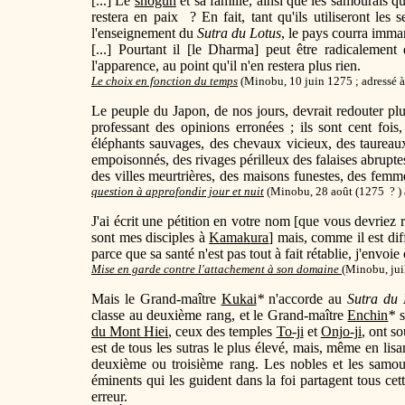
[...] Le
shogun
et sa famille, ainsi que les samouraïs qui
restera en paix ? En fait, tant qu'ils utiliseront les 
l'enseignement du
Sutra du Lotus
, le pays courra imma
[...] Pourtant il [le Dharma] peut être radicalemen
l'apparence, au point qu'il n'en restera plus rien.
Le choix en fonction du temps
(Minobu, 10 juin 1275 ; adressé à
Le peuple du Japon, de nos jours, devrait redouter pl
professant des opinions erronées ; ils sont cent fois,
éléphants sauvages, des chevaux vicieux, des taureau
empoisonnés, des rivages périlleux des falaises abrupt
des villes meurtrières, des maisons funestes, des femme
question à approfondir jour et nuit
(
Minobu, 28 août (1275 ? ) 
J'ai écrit une pétition en votre nom [que vous devriez r
sont mes disciples à
Kamakura
] mais, comme il est di
parce que sa santé n'est pas tout à fait rétablie, j'envoie
Mise en garde contre l'attachement à son domaine
(
Minobu, jui
Mais le Grand-maître
Kukai
*
n'accorde au
Sutra du 
classe au deuxième rang, et le Grand-maître
Enchin
*
s
du Mont Hiei
, ceux des temples
To-ji
et
Onjo-ji
, ont s
est de tous les sutras le plus élevé, mais, même en lisan
deuxième ou troisième rang. Les nobles et les samou
éminents qui les guident dans la foi partagent tous cet
erreur.