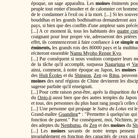
époque, un sage apparaîtra. Les
moines
éminents pos
peuple tout entier d'insulter et de calomnier cet homme, 
de le condamner à l'exil ou à la mort. [...] Si les souv
bouddhas et les grands bodhisattvas demanderont aux p
pays, si bien que des conflits d'une ampleur sans précé
[...] A ce moment là, tous les habitants des
quatre con
craignant pour leur propre vie, adresseront des prière
effet, ils commenceront à faire confiance à
ce simple 
éminents,
les grands rois des 80000 pays et la multitude
réciteront ensemble
Namu Myoho Renge Kyo
.
[...] Par conséquent si nous voulons comparer leurs 
de la tâche qu'il accomplit, surpassa
Nagarjuna
et
Va
ainsi, comment, à notre époque au Japon, les
moines
des
Huit Écoles
et du
Shingon
,
Zen
ou
Ritsu
, peuvent
moines
des neuf régions de Chine devinrent les disci
sagesse parfaite qu'il enseignait.
[...] Pour cette raison peut-être, après la disparition 
du
Onjo-ji
aussi bien que des autres temples du Japon 
et tous, des personnes du plus haut rang jusqu'à celles d
[...] Une personne qui propage le
Sutra du Lotus
est le
Grand-maître
Guanding
*
: "Permettre à quelqu'un qui 
fonction de parent." Par conséquent, moi, Nichiren, je 
des adeptes du
Nembutsu
, du
Zen
et des
moines
du
Sh
[...] Les
moines
savants de notre temps pensent 
invariablement en fonction des capacités de ceux qui l'