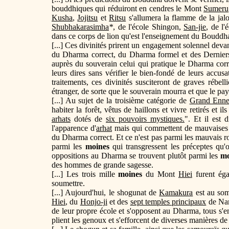
bouddhiques qui réduiront en cendres le Mont
Sumeru
Kusha
,
Jojitsu
et
Ritsu
s'allumera la flamme de la jalo
Shubhakarasimha
*
, de l'école Shingon,
San-jie
, de l'
dans ce corps de lion qu'est l'enseignement du Bouddh
[...] Ces divinités prirent un engagement solennel deva
du Dharma correct, du Dharma formel et des Dernier
auprès du souverain celui qui pratique le Dharma corre
leurs dires sans vérifier le bien-fondé de leurs accu
traitements, ces divinités susciteront de graves rébell
étranger, de sorte que le souverain mourra et que le pa
[...] Au sujet de la troisième catégorie de
Grand Enne
habiter la forêt, vêtus de haillons et vivre retirés et 
arhats
dotés de
six pouvoirs mystiques.
". Et il est 
l'apparence d'
arhat
mais qui commettent de mauvaises a
du Dharma correct. Et ce n'est pas parmi les mauvais ro
parmi les
moines
qui transgressent les préceptes qu'
oppositions au Dharma se trouvent plutôt parmi les
mo
des hommes de grande sagesse.
[...] Les trois mille
moines
du Mont
Hiei
furent éga
soumettre.
[...] Aujourd'hui, le shogunat de
Kamakura
est au som
Hiei
, du
Honjo-ji
et des
sept temples principaux
de Nar
de leur propre école et s'opposent au Dharma, tous s'en
plient les genoux et s'efforcent de diverses manières d