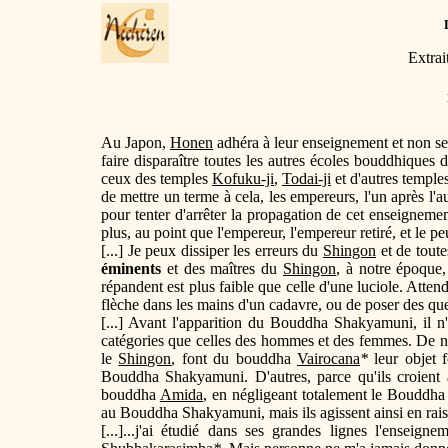
Extrai
Au Japon,
Honen
adhéra à leur enseignement et non se
faire disparaître toutes les autres écoles bouddhiques
ceux des temples
Kofuku-ji
,
Todai-ji
et d'autres temple
de mettre un terme à cela, les empereurs, l'un après l'a
pour tenter d'arrêter la propagation de cet enseignem
plus, au point que l'empereur, l'empereur retiré, et le p
[...] Je peux dissiper les erreurs du
Shingon
et de toute
éminents
et des maîtres du
Shingon
, à notre époque,
répandent est plus faible que celle d'une luciole. Attend
flèche dans les mains d'un cadavre, ou de poser des qu
[...] Avant l'apparition du Bouddha Shakyamuni, il n'
catégories que celles des hommes et des femmes. De no
le
Shingon
, font du bouddha
Vairocana
*
leur objet f
Bouddha Shakyamuni. D'autres, parce qu'ils croient
bouddha
Amida
, en négligeant totalement le Bouddha
au Bouddha Shakyamuni, mais ils agissent ainsi en rais
[...]...j'ai étudié dans ses grandes lignes l'enseig