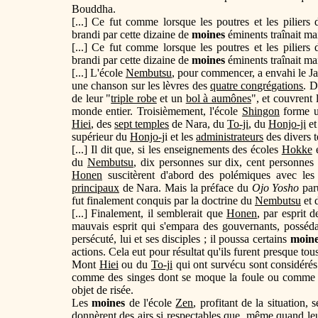
Bouddha.
[...] Ce fut comme lorsque les poutres et les pilier
brandi par cette dizaine de
moines
éminents traînait ma
[...] Ce fut comme lorsque les poutres et les pilier
brandi par cette dizaine de
moines
éminents traînait ma
[...] L'école
Nembutsu
, pour commencer, a envahi le Ja
une chanson sur les lèvres des
quatre congrégations
. D
de leur "
triple robe
et un
bol à aumônes
", et couvrent 
monde entier. Troisièmement, l'école
Shingon
forme un
Hiei
, des
sept temples
de Nara, du
To-ji
, du
Honjo-ji
et
supérieur du
Honjo-j
i et les
administrateurs
des divers t
[...] Il dit que, si les enseignements des écoles
Hokke
du
Nembutsu
, dix personnes sur dix, cent personnes
Honen
suscitèrent d'abord des polémiques avec l
principaux
de Nara. Mais la préface du
Ojo Yosho
par
fut finalement conquis par la doctrine du
Nembutsu
et 
[...] Finalement, il semblerait que
Honen
, par esprit 
mauvais esprit qui s'empara des gouvernants, posséda
persécuté, lui et ses disciples ; il poussa certains
moine
actions. Cela eut pour résultat qu'ils furent presque to
Mont
Hiei
ou du
To-ji
qui ont survécu sont considérés a
comme des singes dont se moque la foule ou comme d
objet de risée.
Les
moines
de l'école
Zen
, profitant de la situation,
donnèrent des airs si respectables que, même quand leu