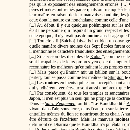
pas qu'ils exposaient des enseignements erronés. [...
pères et mères ont reniés parce qu'ils ont manqué à leur
leur maître en raison de leur mauvaise conduite, les 
ceux dont la nature est nonchalante comme celle d'une 
[...] Au début, il y eut quelques polémiques sur les mé
était une personne qui inspirait un grand respect et le
cette époque, il n'y avait pas de
moine
aussi sage que l
[...] Toutefois il [
Saicho
] laissa bel et bien un ouvrag
quelle manière divers moines des Sept Écoles furent c
il mentionne le caractère frauduleux des enseignement
[...] Si la vision des disciples de
Kukai
*
, comme celle
sont incapables, de leurs propres yeux, de distinguer l
reconnaître les malheurs qu'entraînent leurs propres err
[...] Mais parce qu'
Ennin
*
mit un bâillon sur la bouc
parler], tout se passa comme les maîtres du
Shingon
le 
[...] Les
moines
éminents qui les ont acceptés sont auss
qui y adhèrent avec ferveur sont aussi nombreux que le
[...] Par conséquent, de tous les temples et sanctuaire
Japon, il n'en est plus un seul qui ne propage la doctri
Dans le
Sutra Rengemen
, on lit : "Le Bouddha dit à
A
vivant dans l'air, sous terre, dans l'eau, ou sur la terr
entrailles mêmes du lion se nourriront de sa chair.
Ana
être détruite de l'extérieur. Mais les mauvais
moines
détruiront ce Dharma que le Bouddha n'a pu établir qu'
[...] Si les prédictions du Bouddha doivent se vérifier, i