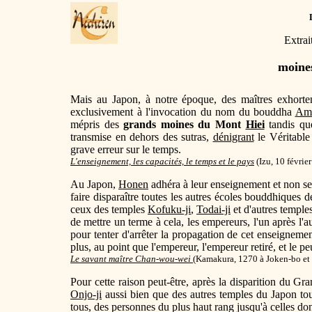
Extrai
moin
Mais au Japon, à notre époque, des maîtres exhort
exclusivement à l'invocation du nom du bouddha
Am
mépris des
grands moines du Mont
Hiei
tandis que
transmise en dehors des sutras,
dénigrant
le Véritabl
grave erreur sur le temps.
L'enseignement, les capacités, le temps et le pays
(
Izu, 10 févrie
Au Japon,
Honen
adhéra à leur enseignement et non se
faire disparaître toutes les autres écoles bouddhiques d
ceux des temples
Kofuku-ji
,
Todai-ji
et d'autres temple
de mettre un terme à cela, les empereurs, l'un après l'a
pour tenter d'arrêter la propagation de cet enseignem
plus, au point que l'empereur, l'empereur retiré, et le p
Le savant maître Chan-wou-wei
(Kamakura, 1270 à Joken-bo et
Pour cette raison peut-être, après la disparition du Gr
Onjo-ji
aussi bien que des autres temples du Japon tou
tous, des personnes du plus haut rang jusqu'à celles don