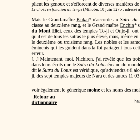
plient les genoux et s'efforcent de diverses manières d
Le choix en fonction du temps
(Minobu, 10 juin 1275 ; adressé à
Mais le Grand-maître
Kukai
*
n'accorde au
Sutra du 
classe au deuxième rang, et le Grand-maître
Enchin
*
s
du Mont Hiei
, ceux des temples
To-ji
et
Onjo-ji
, ont
qu'il est de tous les sutras le plus élevé, mais, même en l
le deuxième ou troisième rang. Les nobles et les samo
éminents qui les guident dans la foi partagent tous cet
erreur.
[...] Maintenant, moi, Nichiren, j'ai révélé que les tr
dans leurs écrits que le
Sutra du Lotus
émane du monde de
dit le
Sutra du Lotus
est véridique, qu'adviendra-t-il alo
ji
, des sept temples majeurs de
Nara
et des autres 11 03
voir également le générique
moine
et les noms des moi
Retour au
hau
dictionnaire