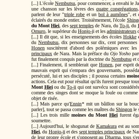
[...] L'école
Nembutsu
, pour commencer, a envahi le Ja
une chanson sur les lèvres des
quatre congrégations
parlent de leur "
triple robe
et un
bol à aumônes
", et
éclairés du monde entier. Troisièmement, l'école
Shing
du Mont
Hiei
, des
sept temples
de Nara, du
To-ji
, du
Omuro
, le supérieur du
Honjo-j
i et les
administrateurs
d
[...] Il dit que, si les enseignements des écoles
Hokke
du
Nembutsu
, dix personnes sur dix, cent personnes
Honen
suscitèrent d'abord des polémiques avec le
principaux
de Nara. Mais la préface du
Ojo Yosho
par
fut finalement conquis par la doctrine du
Nembutsu
et 
[...] Finalement, il semblerait que
Honen
, par esprit 
mauvais esprit qui s'empara des gouvernants, posséda
persécuté, lui et ses disciples ; il poussa certains
moine
actions. Cela eut pour résultat qu'ils furent presque to
Mont
Hiei
ou du
To-ji
qui ont survécu sont considérés 
comme des singes dont se moque la foule ou comme d
objet de risée.
[...] Mais parce qu'
Ennin
*
mit un bâillon sur la bouc
parler], tout se passa comme les maîtres du
Shingon
le 
[...] Les trois mille
moines du Mont
Hiei
furent ég
soumettre.
[...] Aujourd'hui, le shogunat de
Kamakura
est au som
Hiei
, du
Honjo-ji
et des
sept temples principaux
de Nar
de leur propre école et s'opposent au Dharma, tous s'en