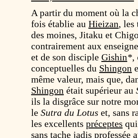
A partir du moment où la 
fois établie au
Hieizan
, les
des moines, Jitaku et Chigo
contrairement aux enseign
et de son disciple
Gishin
*
,
conceptuelles du
Shingon
e
même valeur, mais que, dans
Shingon
était supérieur au
ils la disgrâce sur notre mo
le
Sutra du Lotus
et, sans r
les excellents
préceptes
qui
sans tache jadis professée 