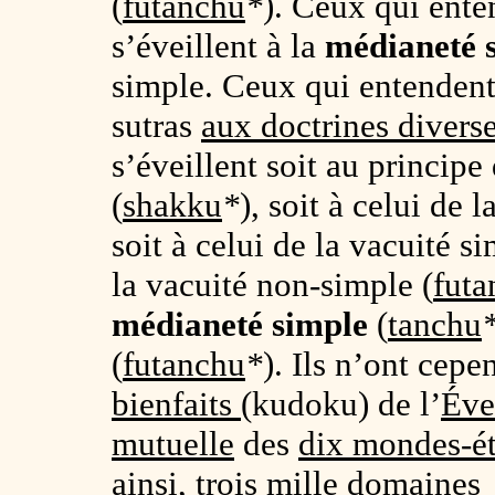
(
futanchu
*
). Ceux qui ente
s’éveillent à la
médianeté 
simple. Ceux qui entendent 
sutras
aux doctrines divers
s’éveillent soit au principe
(
shakku
*
), soit à celui de l
soit à celui de la vacuité s
la vacuité non-simple (
futa
médianeté simple
(
tanchu
(
futanchu
*
). Ils n’ont cep
bienfaits
(kudoku) de l’
Éve
mutuelle
des
dix mondes-ét
ainsi,
trois mille domaines