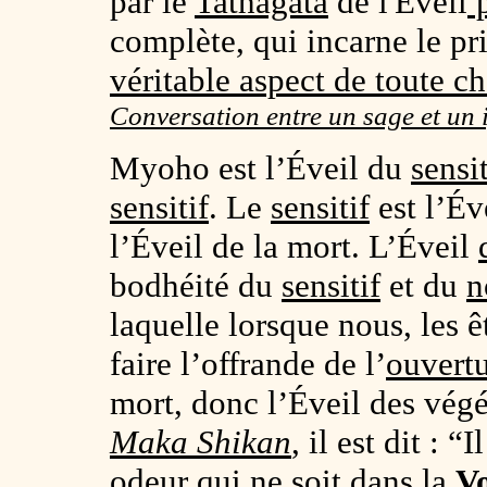
par le
Tathagata
de l'Éveil
p
complète, qui incarne le pr
véritable aspect de toute c
Conversation entre un sage et un
Myoho est l’Éveil du
sensit
sensitif
. Le
sensitif
est l’Éve
l’Éveil de la mort. L’Éveil
bodhéité du
sensitif
et du
n
laquelle lorsque nous, les 
faire l’offrande de l’
ouvert
mort, donc l’Éveil des vég
Maka Shikan
, il est dit : 
odeur qui ne soit dans la
Vo