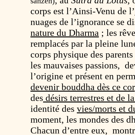
, au
Sutra du Lotus
, 
sanzen)
corps est l’Ainsi-Venu de l’
nuages de l’ignorance se dis
nature du Dharma
; les rêv
remplacés par la pleine lune
corps physique des parents 
les mauvaises passions, dev
l’origine et présent en pe
devenir bouddha dès ce co
des
désirs terrestres et de l
identité des
vies/morts et d
moment, les mondes des dha
Chacun d’entre eux, montre