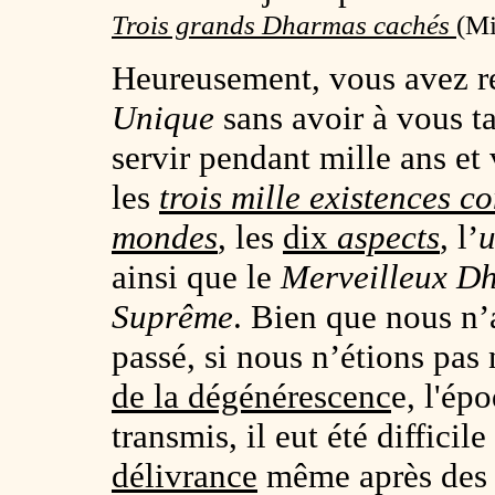
Trois grands Dharmas cachés
(Mi
Heureusement, vous avez re
Unique
sans avoir à vous ta
servir pendant mille ans et
les
trois mille existences 
mondes
, les
dix
aspects
, l’
u
ainsi que le
Merveilleux 
Suprême
. Bien que nous n’
passé, si nous n’étions pas
de la dégénérescenc
e, l'ép
transmis, il eut été difficil
délivrance
même après des é