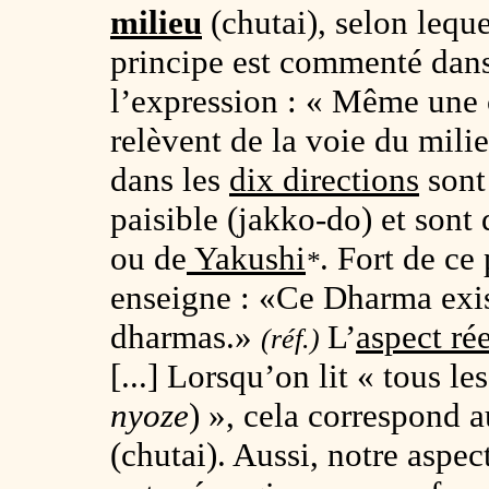
milieu
(chutai), selon leque
principe est commenté dans
l’expression : « Même une
relèvent de la voie du mil
dans les
dix directions
sont
paisible (jakko-do) et sont 
ou de
Yakushi
. Fort de ce
*
enseigne : «Ce Dharma exist
dharmas.»
L’
aspect rée
(réf.)
[...] Lorsqu’on lit « tous le
nyoze
) », cela correspond 
(chutai). Aussi, notre aspect