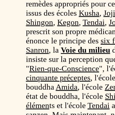
remèdes appropriés pour ce
issus des écoles
Kusha
,
Joj
Shingon
,
Kegon
,
Tendai
,
J
prescrit son propre médica
énonce le principe des
six 
Sanron
, la
Voie du milieu
insiste sur la perception q
"
Rien-que-Conscience
", l'
cinquante préceptes
, l'écol
bouddha
Amida
, l'école
Ze
état de bouddha, l'école
Sh
élémen
ts et l'école
Tendai
a
sanzen
. Mais maintenant, 