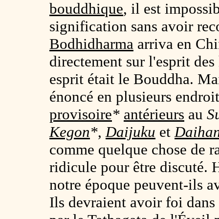
bouddhique
, il est impossi
signification sans avoir rec
Bodhidharma
arriva en Chin
directement sur l'esprit de
esprit était le Bouddha. Ma
énoncé en plusieurs endroit
provisoire
*
antérieurs
au
S
Kegon
*
,
Daijuku
et
Daiha
comme quelque chose de rar
ridicule pour être discuté
notre époque peuvent-ils av
Ils devraient avoir foi dans