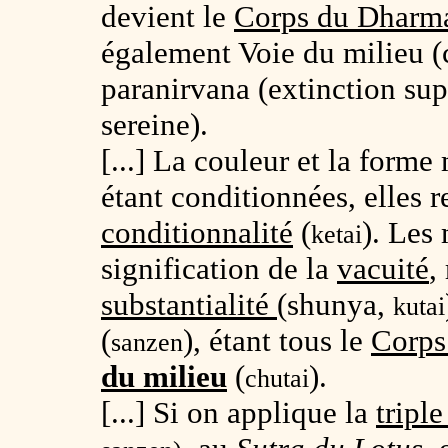
devient le
Corps du Dharm
également Voie du milieu (
paranirvana
(extinction sup
sereine).
[...] La couleur et la form
étant conditionnées, elles r
conditionnalité
(
). Les 
ketai
signification de la
vacuité
,
substantialité
(
shunya
,
kutai
(
), étant tous le
Corps
sanzen
du milieu
(
).
chutai
[...] Si on applique la
tripl