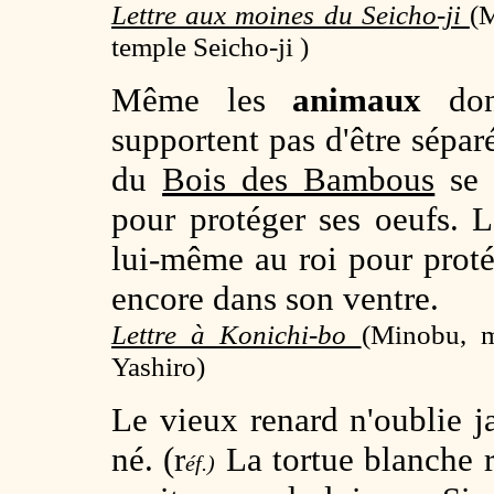
Lettre aux moines du Seicho-ji
(
M
temple Seicho-ji )
Même les
animaux
dont
supportent pas d'être séparé
du
Bois des Bambous
se 
pour protéger ses oeufs. 
lui-même au roi pour proté
encore dans son ventre.
Lettre à Konichi-bo
(
Minobu, m
Yashiro)
Le vieux renard n'oublie ja
né. (r
La tortue blanche r
éf.)