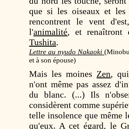
du nord les touche, seront 
que si les oiseaux et le
rencontrent le vent d'es
l'
animalité
, et renaîtront
Tushita
.
Lettre au nyudo Nakaoki
(
Minobu
et à son épouse)
Mais les moines
Zen
, qu
n'ont même pas assez d'int
du blanc. (...) Ils n'ob
considèrent comme supérieur
telle insolence que même 
qu'eux. A cet égard, le 