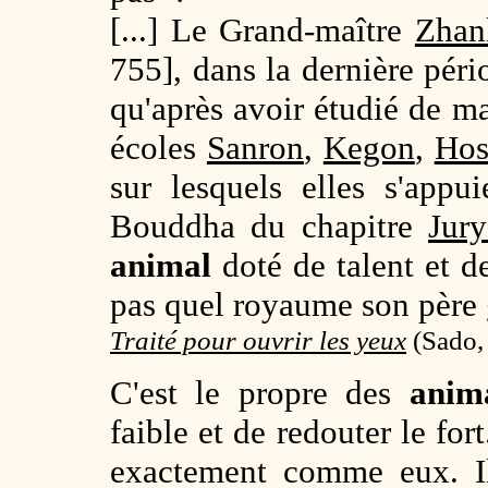
[...] Le Grand-maître
Zhan
755], dans la dernière pér
qu'après avoir étudié de m
écoles
Sanron
,
Kegon
,
Hos
sur lesquels elles s'appu
Bouddha du chapitre
Jur
animal
doté de talent et d
pas quel royaume son père
Traité pour ouvrir les yeux
(
Sado,
C'est le propre des
anim
faible et de redouter le for
exactement comme eux. Il