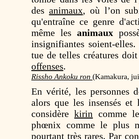
des
animaux
, où l’on sub
qu'entraîne ce genre d'a
même les
animaux
possè
insignifiantes soient-elle
tue de telles créatures doit
offenses
.
Rissho Ankoku ron
(
Kamakura, jui
En vérité, les personnes d
alors que les insensés e
considère
kirin
comme le
phœnix comme le plus ma
pourtant très rares. Par co