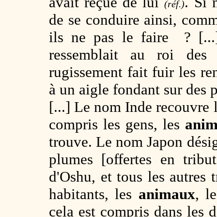
avait reçue de lui
. Si
(réf.)
de se conduire ainsi, comm
ils ne pas le faire ? [.
ressemblait au roi de
rugissement fait fuir les re
à un aigle fondant sur des 
[...] Le nom Inde recouvre l
compris les gens, les
ani
trouve. Le nom Japon désig
plumes [offertes en trib
d'Oshu, et tous les autres 
habitants, les
animaux
, l
cela est compris dans les 