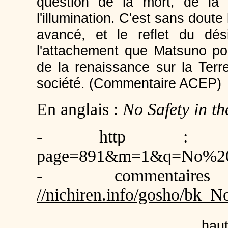
question de la mort, de la 
l'illumination. C'est sans doute
avancé, et le reflet du dés
l'attachement que Matsuno pou
de la renaissance sur la Terr
société. (Commentaire ACEP)
En anglais :
No Safety in t
- http : //www.sg
page=891&m=1&q=No%20
- comment
//nichiren.info/gosho/bk_N
haut