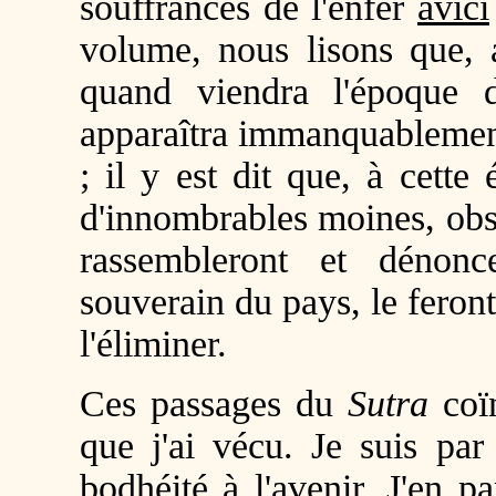
souffrances de l'enfer
avici
volume, nous lisons que, 
quand viendra l'époque
apparaîtra immanquablemen
; il y est dit que, à cette
d'innombrables moines, obs
rassembleront et dénonc
souverain du pays, le feront
l'éliminer.
Ces passages du
Sutra
coïn
que j'ai vécu. Je suis par
bodhéité
à l'avenir. J'en pa