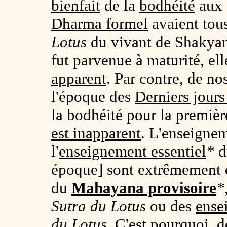
bienfait
de la
bodhéité
aux 
Dharma formel
avaient tous
Lotus
du vivant de Shakyamu
fut parvenue à maturité, el
apparent
. Par contre, de no
l'époque des
Derniers jour
la bodhéité pour la première
est inapparent
. L'enseignem
l'
enseignement essentiel
*
d
époque] sont extrêmement 
du
Mahayana provisoire
*
Sutra du Lotus
ou des
ense
du Lotus
. C'est pourquoi, 