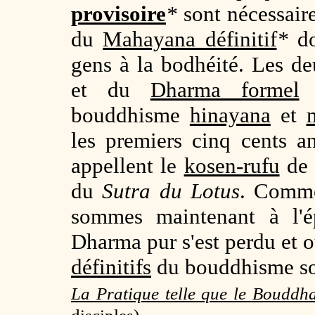
provisoire
*
sont nécessaire
du
Mahayana définitif
*
do
gens à la bodhéité. Les d
et du
Dharma formel
e
bouddhisme
hinayana
et
les premiers cinq cents 
appellent le
kosen-rufu
de 
du
Sutra du Lotus
. Comme
sommes maintenant à l'ép
Dharma pur s'est perdu et 
définitifs
du bouddhisme so
La Pratique telle que le Bouddha