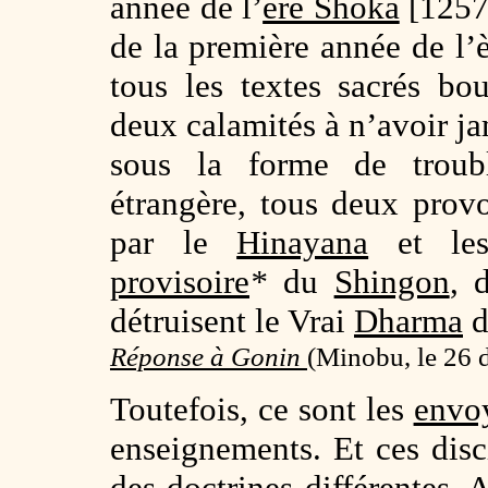
année de l’
ère Shoka
[1257
de la première année de l’è
tous les textes sacrés bo
deux calamités à n’avoir ja
sous la forme de troubl
étrangère, tous deux provo
par le
Hinayana
et l
provisoire
*
du
Shingon
, 
détruisent le Vrai
Dharma
Réponse à Gonin
(Minobu, le 26
Toutefois, ce sont les
envo
enseignements. Et ces dis
des doctrines différentes. 