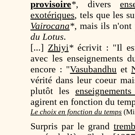
provisoire
*
, divers
ens
exotériques
, tels que les s
Vairocana
*
, mais ils n'on
du Lotus
.
[...]
Zhiyi
*
écrivit : "Il 
avec les enseignements 
encore : "
Vasubandhu
et
vérité dans leur coeur mai
plutôt les
enseignement
agirent en fonction du temp
Le choix en fonction du temps
(Min
Surpris par le grand
tremb