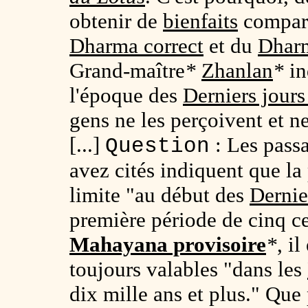
obtenir de
bienfaits
compara
Dharma correct
et du
Dhar
Grand-maître
*
Zhanlan
*
in
l'époque des
Derniers jour
gens ne les perçoivent et n
[...]
: Les passa
Question
avez cités indiquent que l
limite "au début des
Dernie
première période de cinq ce
Mahayana provisoire
*
, i
toujours valables "dans les
dix mille ans et plus." Que