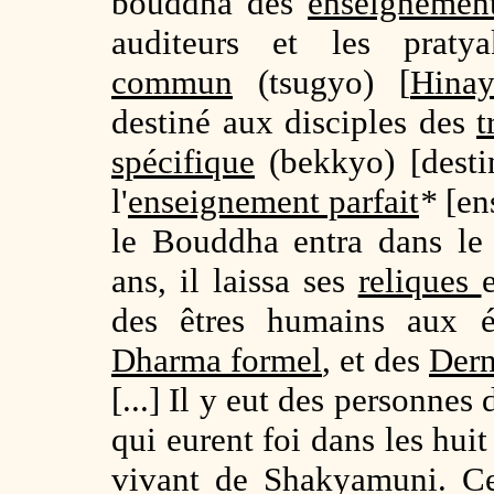
bouddha des
enseignement
auditeurs et les praty
commun
(tsugyo) [
Hinay
destiné aux disciples des
t
spécifique
(bekkyo) [desti
l'
enseignement parfait
*
[en
le Bouddha entra dans l
ans, il laissa ses
reliques
des êtres humains aux
Dharma formel
, et des
Dern
[...] Il y eut des personnes
qui eurent foi dans les hui
vivant de Shakyamuni. Cer