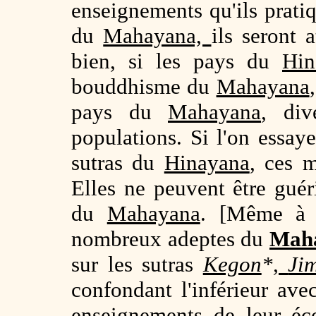
enseignements qu'ils prati
du
Mahayana,
ils seront 
bien, si les pays du
Hin
bouddhisme du
Mahayana
pays du
Mahayana
, div
populations. Si l'on essaye
sutras du
Hinayana
, ces m
Elles ne peuvent être guér
du
Mahayana
. [Même à 
nombreux adeptes du
Maha
sur les sutras
Kegon
*
,
Ji
confondant l'inférieur ave
enseignements de leur éc