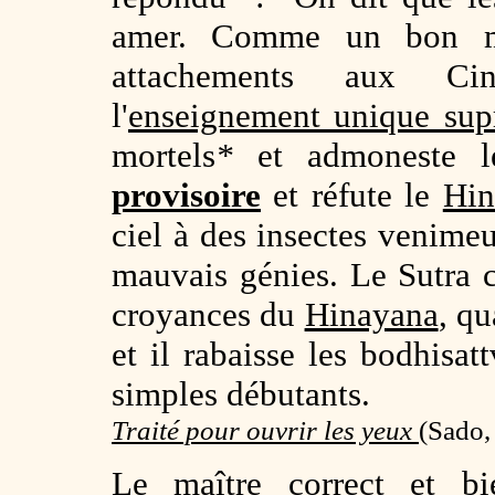
amer. Comme un bon mé
attachements aux Cin
l'
enseignement unique su
mortels
*
et admoneste l
provisoire
et réfute le
Hin
ciel à des insectes venimeu
mauvais génies. Le Sutra c
croyances du
Hinayana
, qu
et il rabaisse les bodhisa
simples débutants.
Traité pour ouvrir les yeux
(
Sado,
Le maître correct et bie