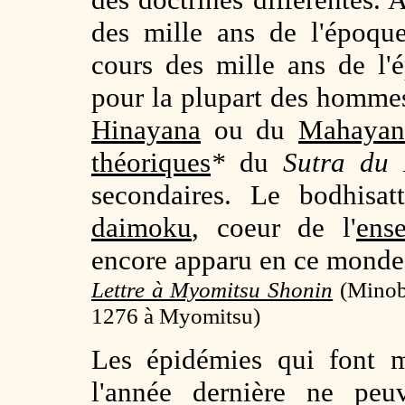
des mille ans de l'époq
cours des mille ans de l
pour la plupart des hommes
Hinayana
ou du
Mahayana
théoriques
*
du
Sutra du 
secondaires. Le bodhisa
daimoku
, coeur de l'
ens
encore apparu en ce monde
Lettre à Myomitsu Shonin
(
Minob
1276 à Myomitsu)
Les épidémies qui font m
l'année dernière ne peu