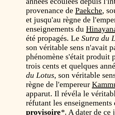
années écoulées depuis l'i
provenance de
Paekche
, s
et jusqu'au règne de l'emp
enseignements du
Hinayan
été propagés. Le
Sutra du 
son véritable sens n'avait 
phénomène s'était produit p
trois cents et quelques ann
du Lotus
, son véritable sen
règne de l'empereur
Kamm
apparut. Il révéla le vérita
réfutant les enseignements
provisoire
*
. A dater de ce 