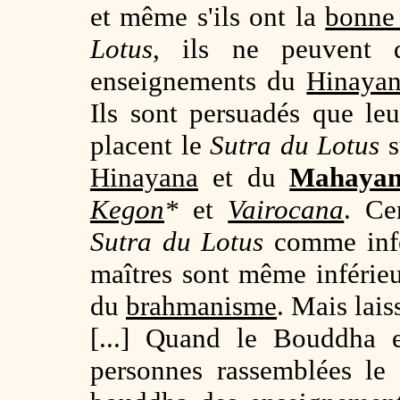
et même s'ils ont la
bonne 
Lotus
, ils ne peuvent d
enseignements du
Hinaya
Ils sont persuadés que leu
placent le
Sutra du Lotus
s
Hinayana
et du
Mahayana
Kegon
*
et
Vairocana
. Ce
Sutra du Lotus
comme infér
maîtres sont même inférie
du
brahmanisme
. Mais lais
[...] Quand le Bouddha
personnes rassemblées le