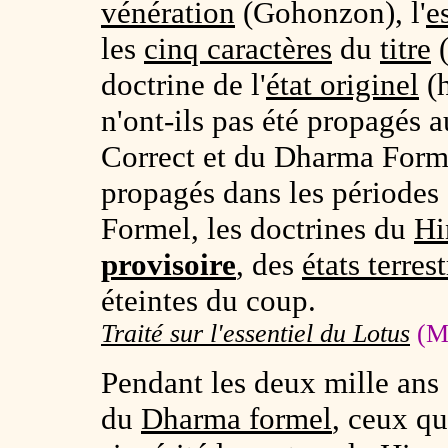
vénération
(
Gohonzon
), l'
e
les
cinq caractères
du
titre
doctrine de l'
état originel
(
n'ont-ils pas été propagés
Correct et du Dharma For
propagés dans les période
Formel, les doctrines du
Hi
provisoire
, des
états terres
éteintes du coup.
Traité sur l'essentiel du Lotus
(Mi
Pendant les deux mille ans
du
Dharma formel
, ceux qu