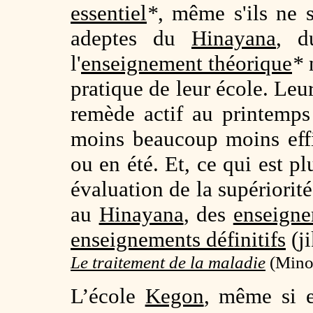
essentiel
*
, même s'ils ne 
adeptes du
Hinayana
, 
l'
enseignement théorique
*
pratique de leur école. Leu
remède actif au printemp
moins beaucoup moins effic
ou en été. Et, ce qui est pl
évaluation de la supériorit
au
Hinayana
, des
enseigne
enseignements définitifs
(j
Le traitement de la maladie
(
Minob
L’école
Kegon
, même si e