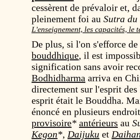
cessèrent de prévaloir et, d
pleinement foi au
Sutra du
L'enseignement, les capacités, le 
De plus, si l'on s'efforce d
bouddhique
, il est impossi
signification sans avoir rec
Bodhidharma
arriva en Chin
directement sur l'esprit de
esprit était le Bouddha. Ma
énoncé en plusieurs endroi
provisoire
*
antérieurs
au
S
Kegon
*
,
Daijuku
et
Daiha