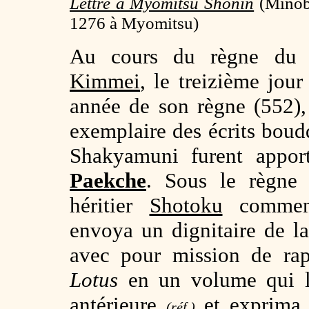
Lettre à Myomitsu Shonin
(
Minob
1276 à Myomitsu)
Au cours du règne du tr
Kimmei
, le treizième jou
année de son règne (552)
exemplaire des écrits bou
Shakyamuni furent appor
Paekche
. Sous le règne
héritier
Shotoku
commenç
envoya un dignitaire de 
avec pour mission de rap
Lotus
en un volume qui l
antérieure
et exprima 
(réf.)