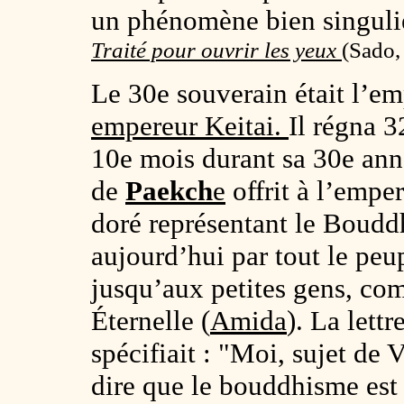
un phénomène bien singuli
Traité pour ouvrir les yeux
(
Sado,
Le 30e souverain était l’e
empereur Keitai.
Il régna 3
10e mois durant sa 30e ann
de
Paekch
e
offrit à l’empe
doré représentant le Boud
aujourd’hui par tout le peu
jusqu’aux petites gens, co
Éternelle (
Amida
). La lett
spécifiait : "Moi, sujet de 
dire que le bouddhisme est 