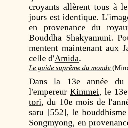
croyants allèrent tous à l
jours est identique. L'ima
en provenance du roy
Bouddha Shakyamuni. Pour
mentent maintenant aux Ja
celle d'
Amida
.
Le guide suprême du monde
(Mino
Dans la 13e année du r
l'empereur
Kimmei
, le 13
tori
, du 10e mois de l'ann
saru [552], le bouddhisme 
Songmyong, en provenanc