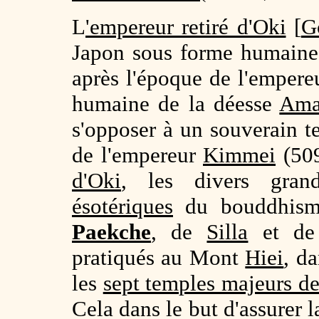
L
'empereur retiré d'Oki
[
G
Japon sous forme humaine
après l'époque de l'emper
humaine de la déesse
Ama
s'opposer à un souverain t
de l'empereur
Kimmei
(509
d'Oki
, les divers gran
ésotériques
du bouddhisme
Paekche
, de
Silla
et d
pratiqués au Mont
Hiei
, d
les
sept temples majeurs d
Cela dans le but d'assurer l