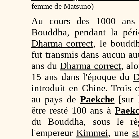
femme de Matsuno)
Au cours des 1000 ans q
Bouddha, pendant la péri
Dharma correct
, le boudd
fut transmis dans aucun au
ans du
Dharma correct
, al
15 ans dans l'époque du
D
introduit en Chine. Trois c
au pays de
Paekche
[sur 
être resté 100 ans à
Paek
du Bouddha, sous le rè
l'empereur
Kimmei
, une
s