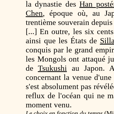
la dynastie des
Han postér
Chen
, époque où, au Jap
trentième souverain depuis
[...] En outre, les six cen
ainsi que les États de
Sill
conquis par le grand empi
les Mongols ont attaqué ju
de
Tsukushi
au Japon. Ai
concernant la venue d'un
s'est absolument pas révélé
reflux de l'océan qui ne m
moment venu.
Le choix en fonction du temps
(Min