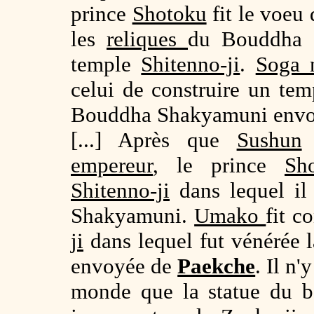
prince
Shotoku
fit le voeu
les
reliques
du Bouddha S
temple
Shitenno-ji
.
Soga 
celui de construire un te
Bouddha Shakyamuni env
[...] Après que
Sushun
f
empereur
, le prince
Sh
Shitenno-ji
dans lequel il
Shakyamuni.
Umako
fit c
ji
dans lequel fut vénérée l
envoyée de
Paekche
. Il n
monde que la statue du 