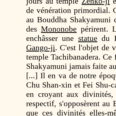
jours au temple
Zenko-ji
e
de vénération primordial. C
au Bouddha Shakyamuni qu
des
Mononobe
périrent. 
enchâsser une
statue
du B
Gango-ji
. C'est l'objet de
temple Tachibanadera. Ce 
Shakyamuni jamais faite au
[...] Il en va de notre ép
Chu Shan-xin et Fei Shu-ca
en croyant aux divinités,
respectif, s'opposèrent a
que ces divinités elles-