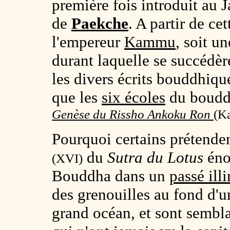
première fois introduit au
de
Paekche
. A partir de ce
l'empereur
Kammu
, soit u
durant laquelle se succédèr
les divers écrits bouddhique
que les
six écoles
du boudd
Genèse du Rissho Ankoku Ron
(
Ka
Pourquoi certains prétenden
du
Sutra du Lotus
énon
(XVI)
Bouddha dans un
passé ill
des grenouilles au fond d'u
grand océan, et sont sembl