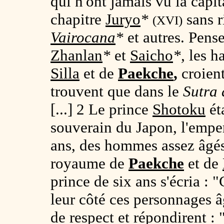
qui n'ont jamais vu la capi
chapitre
Juryo
*
sans r
(XVI)
Vairocana
*
et autres. Pens
Zhanlan
*
et
Saicho
*,
les ha
Silla
et de
Paekche
,
croient
trouvent que dans le
Sutra 
[...] 2 Le prince
Shotoku
ét
souverain du Japon, l'emp
ans, des hommes assez âgés
royaume de
Paekche
et de
prince de six ans s'écria : 
leur côté ces personnages â
de respect et répondirent : 