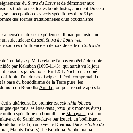
nseignements du
Sutra du Lotus
et de démontrer aux
usieurs traditions et textes bouddhistes, amènent Dolce à
nt, son acceptation d'aspects spécifiques du
mikkyo
comme des formes traditionnelles d'un bouddhisme
sa pensée et de ses expériences. Il manque juste une
e un strict adepte du seul
Sutra du Lotus
.
(réf.)
 de sources d’influence en dehors de celle du
Sutra du
cole
Tendai
. Mais cela ne l'a pas empêché de subir
(réf.)
nitiée par
Kakuban
(1095-1143), qui aurait vu le jour
nt plusieurs générations. En 1251, Nichiren a copié
Toki Jonin
, l'un de ses disciples. L'écrit comprenait la
st la base du bouddhisme de la
Terre pure
, les
du nom du Bouddha
Amida
), on peut renaitre après la
crits ultérieurs. Le premier est
sokushin jobutsu
ouligne que tous les êtres dans
jikkai
(
dix mondes-états
)
te notion spécifique du bouddhisme
Mahayana
, est l'un
nkaya
et de
Sambhogakaya
par lequel, un
bodhisattva
 Bouddha ne fait qu'un avec le
Dharma
. Dans le
Sutra du
rai, Maints Trésors). Le Bouddha
Prabhutaratna