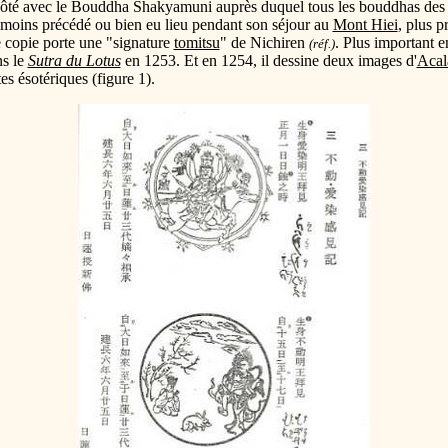
à côté avec le Bouddha Shakyamuni auprès duquel tous les bouddhas de
 moins précédé ou bien eu lieu pendant son séjour au
Mont Hiei
, plus p
e copie porte une "signature
tomitsu
" de Nichiren
. Plus important e
(réf.)
ns le
Sutra du Lotus
en 1253. Et en 1254, il dessine deux images d'
Acal
es ésotériques (figure 1).