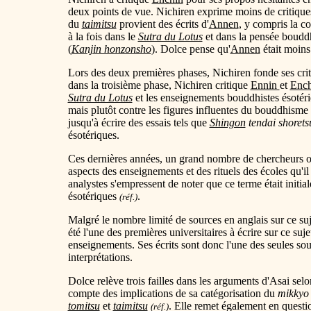
deux points de vue. Nichiren exprime moins de critique
du
taimitsu
provient des écrits d'
Annen
, y compris la co
à la fois dans le
Sutra du Lotus
et dans la pensée bouddh
(
Kanjin honzonsho
). Dolce pense qu'
Annen
était moins
Lors des deux premières phases, Nichiren fonde ses crit
dans la troisième phase, Nichiren critique
Ennin
et
Ench
Sutra du Lotus
et les enseignements bouddhistes ésotér
mais plutôt contre les figures influentes du bouddhisme 
jusqu'à écrire des essais tels que
Shingon
tendai shoretsu
ésotériques.
Ces dernières années, un grand nombre de chercheurs ont
aspects des enseignements et des rituels des écoles qu'il
analystes s'empressent de noter que ce terme était initi
ésotériques
.
(réf.)
Malgré le nombre limité de sources en anglais sur ce s
été l'une des premières universitaires à écrire sur ce suj
enseignements. Ses écrits sont donc l'une des seules sou
interprétations.
Dolce relève trois failles dans les arguments d'Asai selo
compte des implications de sa catégorisation du
mikkyo
tomitsu
et
taimitsu
. Elle remet également en questio
(réf.)