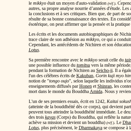
le
mikkyo
était un moyen d'auto-validation
. Cepend
(réf.)
autres, sa propre analyse nourrie d’années d'étude. Les 
la conclusions et à ses critiques. Bien que, de part de 
résulte de sa bonne connaissance des textes. En considér
ésotérique, on peut affirmer que la pensée et la pratiqu
Les écrits et les documents autobiographiques de Nichi
trace claire de son adhésion au
mikkyo
, ce qui a conduit
Cependant, les antécédents de Nichiren et son éducation
Lotus
.
Sa première rencontre avec le
mikkyo
serait celle du
tai
une possible influence du
tomitsu
vers la même période, 
pendant la formation de Nichiren au
Seicho-ji
. Il a éga
l'un des célèbres écrits de
Kakuban
,
Gorin kuji myo him
notion de "
tongo oujo
", selon laquelle les individus n'o
enseignements diffusés par
Honen
et
Shinran
, les cont
mort dans le monde du Bouddha
Amida
. Nous y revie
L'un de ses premiers essais, écrit en 1242,
Kaitai sokush
(atteinte de la bouddhéité dès ce corps), qui devient par
peuvent tous atteindre la bouddhéité immédiate. Le d
des trois
kayas
(Corps) du Bouddha, qui reflète la natur
achève sa mission et devient un bouddha)
. Le
Dha
(réf.)
Lotus
, plus précisément, le
Dharmakaya
se compose à 