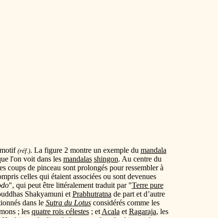
 motif
. La figure 2 montre un exemple du
mandala
(réf.)
ue l'on voit dans les
mandalas
shingon
. Au centre du
es coups de pinceau sont prolongés pour ressembler à
ompris celles qui étaient associées ou sont devenues
odo
", qui peut être littéralement traduit par "
Terre pure
 bouddhas Shakyamuni et
Prabhutratna
de part et d’autre
tionnés dans le
Sutra du Lotus
considérés comme les
émons ; les
quatre rois célestes
; et
Acala
et
Ragaraja
, les