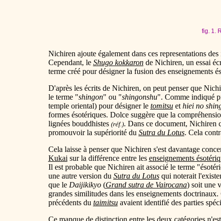
fig. 1.
Nichiren ajoute également dans ces representations des i
Cependant, le
Shugo kokkaron
de Nichiren, un essai éc
terme créé pour désigner la fusion des enseignements és
D'après les écrits de Nichiren, on peut penser que Nichir
le terme "
shingon
" ou "
shingonshu
". Comme indiqué p
temple oriental) pour désigner le
tomitsu
et
hiei no shin
formes ésotériques. Dolce suggère que la compréhensi
lignées bouddhistes
. Dans ce document, Nichiren c
(réf.)
promouvoir la supériorité du
Sutra du Lotus
. Cela cont
Cela laisse à penser que Nichiren s'est davantage conce
Kukai
sur la différence entre les
enseignements ésotériq
Il est probable que Nichiren ait associé le terme "ésotéri
une autre version du
Sutra du Lotus
qui noterait l'exist
que le
Daijikikyo
(
Grand sutra de Vairocana
) soit une 
grandes similitudes dans les enseignements doctrinaux. 
précédents du
taimitsu
avaient identifié des parties spé
Ce manque de distinction entre les deux catégories n'e