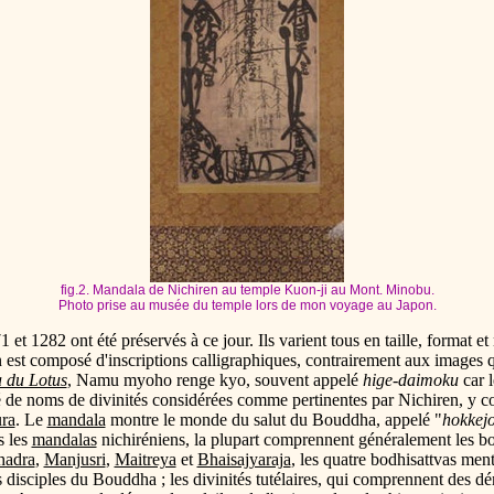
fig.2. Mandala de Nichiren au temple Kuon-ji au Mont. Minobu.
Photo prise au musée du temple lors de mon voyage au Japon.
 et 1282 ont été préservés à ce jour. Ils varient tous en taille, format et
est composé d'inscriptions calligraphiques, contrairement aux images q
a du Lotus
, Namu myoho renge kyo, souvent appelé
hige-daimoku
car l
uré de noms de divinités considérées comme pertinentes par Nichiren, y c
ra
. Le
mandala
montre le monde du salut du Bouddha, appelé "
hokkej
s les
mandalas
nichiréniens, la plupart comprennent généralement les
hadra
,
Manjusri
,
Maitreya
et
Bhaisajyaraja
, les quatre bodhisattvas men
s disciples du Bouddha ; les divinités tutélaires, qui comprennent des d