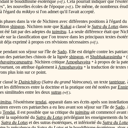
endant le bouddhisme ésotérique
. Cela pourrait indiquer que l'ésotér
(réf.)
es", les nouvelles écoles de l'époque
. De même, de nombreux érudit
(réf.)
 à l'égard du
mikkyo
si l'on admet qu'il l'avait accepté.
is phases dans la vie de Nichiren avec différentes positions à l'égard du
adition
shingon
. Nichiren note que
Kukai
a classé le
Sutra du Lotus
dans 
t été fait par des adeptes du
taimitsu
. La seule différence était que Nich
asée sur la classification que l’on trouve dans les principaux textes ésotér
it déja exprimé à propos ces révisions nécessaires
.
(réf.)
pendant son séjour sur l'île de
Sado
. Elle est dirigée contre les patr
un des patriarches chinois de la lignée
shingon
, et
Shubhakarasimha
(
*
havairocanasutra
. Nichiren critique
Amoghavajra
à propos de la pate
*
Pourtant, on attribue également à
Amoghavajra
la traduction de textes 
*
ons plus loin sur ce point.
r classé le
Dainichikyo
(
Sutra du grand Vairocana
), un texte
tantrique
,
et les différences entre la doctrine et la pratique ont été notées par
Enni
es similitudes entre les deux
sutras
.
(réf.)
aimitsu
, l'ésotérisme
tendai
, apparait dans ses écrits après son instellati
iren envers ces patriarches a eu lieu avant son séjour sur l'île de
Sado
.
du
Tendai
, il est possible que sa critique du
taimitsu
ait commencé avant m
eté la supériorité du
Sutra du Lotus
privilégiant les enseignements du 
e
Sutra du Lotus
et des sutras ésotériques, et infériorité du
Sutra du Lotu
ntre la prévalence du
Sutra du Lotus
et le bouddhisme ésotérique, alors 