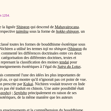
en 1254.
e la lignée
Shingon
qui descend de
Mahavairocana
.
perspective
taimitsu
sous la forme de
hokke-shingon
, un
 classé toutes les formes de bouddhisme ésotérique sous
 Nichiren a utilisé les termes
toji no shingon
(
Shingon
du
is commenté les différences doctrinales entre ces deux
 catégorisation des différentes doctrines, textes et
eprenant la classification des moines
tendai
pour
enseignements ésotériques à l’égal du
Sutra du Lotus
.
mais commenté l'une des idées les plus importantes de
ji-zu
, ce qui montre qu'il n'ignorait pas cet poinr de vue.
ion prescrite par
Kukai
. Nichiren voulait trouver en Inde
rs pas été traduit en chinois. Une autre possibilité était
 gosho
) ;
Senjisho
principalement en raison de ses
ésotériques, de la même manière que les auteurs
 les enseignements et la compréhension du bouddhisme