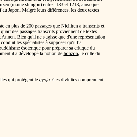
zen (moine shingon) entre 1183 et 1213, ainsi que
f au Japon. Malgré leurs différences, les deux textes
ste en plus de 200 passages que Nichiren a transcrits et
 quart des passages transcrits proviennent de textes
t
Annen
. Bien qu'il ne s'agisse que d'une représentation
conduit les spécialistes à supposer qu'il l’a
bouddhisme ésotérique pour préparer sa critique du
mment il a développé la notion de
honzon
, le culte du
nités qui protègent le
gyoja
. Ces divinités comprennent