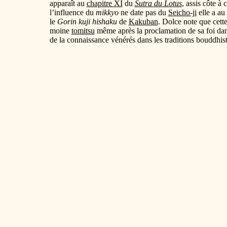
apparaît au
chapitre XI
du
Sutra du Lotus
, assis côte 
l’influence du
mikkyo
ne date pas du
Seicho-ji
elle a au
le
Gorin kuji hishaku
de
Kakuban
. Dolce note que cett
moine
tomitsu
même après la proclamation de sa foi da
de la connaissance vénérés dans les traditions bouddhist