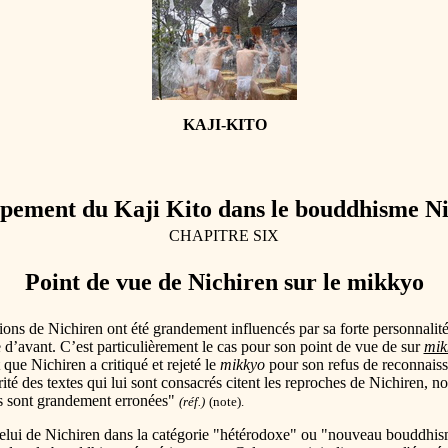
KAJI-KITO
pement du Kaji Kito dans le bouddhisme N
CHAPITRE SIX
Point de vue de Nichiren sur le mikkyo
tions de Nichiren ont été grandement influencés par sa forte personnalité
 d’avant. C’est particulièrement le cas pour son point de vue de sur
mik
ue Nichiren a critiqué et rejeté le
mikkyo
pour son refus de reconnais
ité des textes qui lui sont consacrés citent les reproches de Nichiren,
s sont grandement erronées"
(réf.)
(note).
 celui de Nichiren dans la catégorie "hétérodoxe" ou "nouveau bouddhi