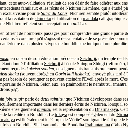
ant, cette auto-validation résultait de son désir de faire adhérer aux e
antécédents familiaux et les récits de Nichiren lui-même, qui a étudié pl
son exclusivisme pour le
Sutra du Lotus
, Nichiren semble plutôt intolléra
ant la recitation de
daimoku
et l'utilisation du
mandala
calligraphique 
e de Nichiren reflètent son acceptation du
mikkyo
.
ren offrent de nombreux passages pour comprendre une grande partie de 
 certains à conclure qu'il s'agissait de sa tentative de se présenter comm
 antérieure dans plusieurs types de bouddhisme indiquent une pluralité
mitsu
, en raison de son éducation précoce au
Seicho-ji
, un temple de l'é
étant donné l'affiliation
Seicho-ji
à l'école Shingon Shingi (réformée), i
lement reçu des
kuketsu souden
, enseignements transmis oralement penda
itsu shaku
(souvent abrégé en
Gorin kuji hishaku
), envoyé plus tard à
nt pas besoin de pratiquer et peuvent atteindre l'
Eveil
après la mort. C'e
emporains de Nichiren. Selon eux, en psalmodiant le
nembutsu
, (
mantra
ndrons
.
(réf.)
in jobutsugi
parle de
deux
taimitsu
que Nichiren développera dans ses é
*
ticulièrement importante dans les derniers écrits de Nichiren, lorsqu'il s
euxième enseignement
taimitsu
est la représentation du
Dharmakaya
. Cet
e de la réalité du Bouddha. Le
trikaya
est composé également du
Nirma
rmakaya
est littéralement le "Corps de Vérité" soulignant le fait que le
la fois du Bouddha Shakyamuni et du Bouddha
Prabhutaratna
(Taho Nyo