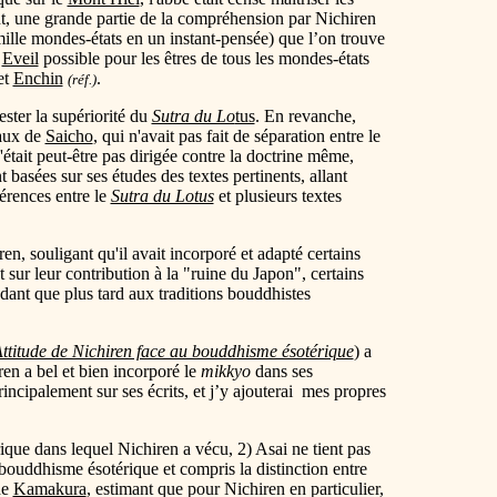
t, une grande partie de la compréhension par Nichiren
mille mondes-états en un instant-pensée) que l’on trouve
n
Eveil
possible pour les êtres de tous les mondes-états
et
Enchin
.
(réf.)
ester la supériorité du
Sutra du Lo
tus
. En revanche,
aux de
Saicho
, qui n'avait pas fait de séparation entre le
était peut-être pas dirigée contre la doctrine même,
t basées sur ses études des textes pertinents, allant
fférences entre le
Sutra du Lotus
et plusieurs textes
en, souligant qu'il avait incorporé et adapté certains
 sur leur contribution à la "ruine du Japon", certains
dant que plus tard aux traditions bouddhistes
ttitude de Nichiren face au bouddhisme ésotérique
) a
iren a bel et bien incorporé le
mikkyo
dans ses
ncipalement sur ses écrits, et j’y ajouterai mes propres
ique dans lequel Nichiren a vécu, 2) Asai ne tient pas
ouddhisme ésotérique et compris la distinction entre
de
Kamakura
, estimant que pour Nichiren en particulier,