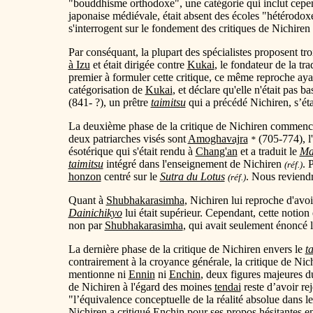
"bouddhisme orthodoxe", une catégorie qui inclut cep
japonaise médiévale, était absent des écoles "hétérodox
s'interrogent sur le fondement des critiques de Nichiren
Par conséquant, la plupart des spécialistes proposent tro
à Izu
et était dirigée contre
Kukai
, le fondateur de la tr
premier à formuler cette critique, ce même reproche ayan
catégorisation de
Kukai
, et déclare qu'elle n'était pas b
(841- ?), un prêtre
taimitsu
qui a précédé Nichiren, s’éta
La deuxième phase de la critique de Nichiren commence 
deux patriarches visés sont
Amoghavajra
(705-774), l'
*
ésotérique qui s'était rendu à
Chang'an
et a traduit le
Ma
taimitsu
intégré dans l'enseignement de Nichiren
. 
(réf.)
honzon
centré sur le
Sutra du Lotus
. Nous reviendr
(réf.)
Quant à
Shubhakarasimha
, Nichiren lui reproche d'avoi
Dainichikyo
lui était supérieur. Cependant, cette notion 
non par
Shubhakarasimha
, qui avait seulement énoncé l
La dernière phase de la critique de Nichiren envers le
t
contrairement à la croyance générale, la critique de Nich
mentionne ni
Ennin
ni
Enchin
, deux figures majeures 
de Nichiren à l'égard des moines
tendai
reste d’avoir rej
"l’équivalence conceptuelle de la réalité absolue dans l
Nichiren a critiqué
Enchin
pour ses propos hésitantes e