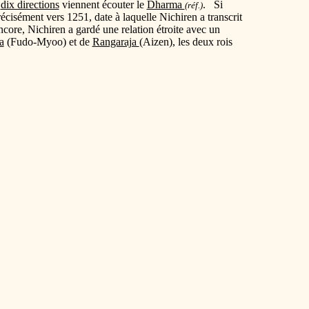
s
dix directions
viennent écouter le
Dharma
. Si
(réf.)
récisément vers 1251, date à laquelle Nichiren a transcrit
ncore, Nichiren a gardé une relation étroite avec un
a
(Fudo-Myoo) et de
Rangaraja
(Aizen), les deux rois