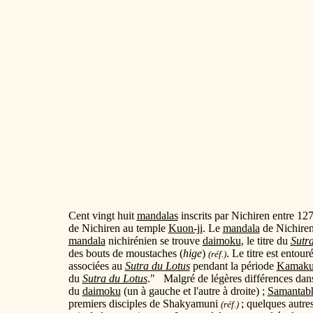
Cent vingt huit
mandalas
inscrits par Nichiren entre 1271
de Nichiren au temple
Kuon-ji
. Le
mandala
de Nichiren 
mandala
nichirénien se trouve
daimoku
, le titre du
Sutr
des bouts de moustaches (
hige
)
. Le titre est ento
(réf.)
associées au
Sutra du Lotus
pendant la période
Kamaku
du
Sutra du Lotus
." Malgré de légères différences dan
du
daimoku
(un à gauche et l'autre à droite) ;
Samantab
premiers disciples de Shakyamuni
; quelques autre
(réf.)