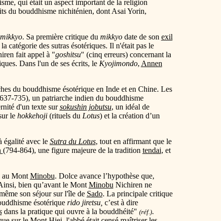
isme, qui était un aspect important de la religion
s du bouddhisme nichiténien, dont Asai Yorin,
mikkyo
. Sa première critique du
mikkyo
date de son
exil
la catégorie des sutras ésotériques. Il n'était pas le
iren fait appel à "
goshitsu
" (cinq erreurs) concernant la
iques. Dans l'un de ses écrits, le
Kyojimondo
,
Annen
iarches du bouddhisme ésotérique en Inde et en Chine. Les
637-735), un patriarche indien du bouddhisme
rnité d'un texte sur
sokushin jobutsu
, un idéal de
sur le
hokkehoji
(rituels du
Lotus
) et la création d’un
 à égalité avec le
Sutra du Lotus
, tout en affirmant que le
n
(794-864), une figure majeure de la tradition
tendai
, et
on au Mont
Minobu
. Dolce avance l’hypothèse que,
 Ainsi, bien qu’avant le Mont
Minobu
Nichiren ne
ême son séjour sur l'île de
Sado
. La principale critique
bouddhisme ésotérique
rido jiretsu,
c’est à dire
s
dans la pratique qui ouvre à la bouddhéité"
.
(réf.)
que sur le
Mont Hiei
, l'abbé était censé maîtriser les