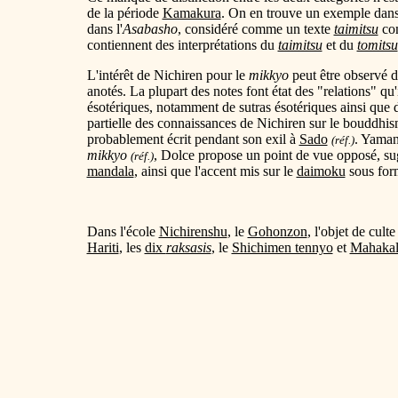
de la période
Kamakura
. On en trouve un exemple dan
dans l'
Asabasho
, considéré comme un texte
taimitsu
com
contiennent des interprétations du
taimitsu
et du
tomitsu
L'intérêt de Nichiren pour le
mikkyo
peut être observé 
anotés. La plupart des notes font état des "relations" qu'i
ésotériques, notamment de sutras ésotériques ainsi que 
partielle des connaissances de Nichiren sur le bouddhis
probablement écrit pendant son exil à
Sado
. Yaman
(réf.)
mikkyo
, Dolce propose un point de vue opposé, su
(réf.)
mandala
, ainsi que l'accent mis sur le
daimoku
sous for
Dans l'école
Nichirenshu
, le
Gohonzon
, l'objet de cult
Hariti
, les
dix
raksasis
, le
Shichimen tennyo
et
Mahakal