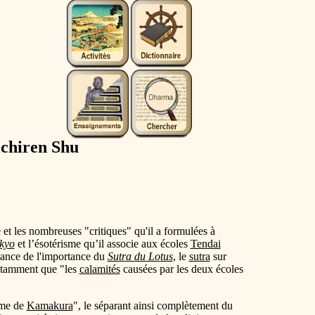
ichiren Shu
 et les nombreuses "critiques" qu'il a formulées à
kyo
et l’ésotérisme qu’il associe aux écoles
Tendai
sance de l'importance du
Sutra du Lotus
, le
sutra
sur
 notamment que "les
calamités
causées par les deux écoles
sme de
Kamakura
", le séparant ainsi complètement du