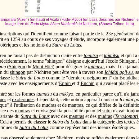
 Rangaraja (Aizen) (en haut) et Acala (Fudo-Myoo) (en bas), dessinés par Nichiren 
Iimage tirée du
Fudo Myoo Aizen Kankenki
de Nichiren, (Showa Teihon Ibun).
nscriptions qui l'identifient comme faisant partie de la 23e génération d
rit en 1259 au cours de ses voyages d’étude, incorpore également une 
otériques et les notions du
Sutra du Lotus
.
en ne faisait pas de distinction claire entre
tomitsu
et
taimitsu
et qu'il a
récédemment, le terme "
shingon
" désigne aujourd'hui l'école
Shingon
.
gon
(
Shingon
du
Mont Hiei
) pour désigner le
taimitsu
, mais il n'a jama
on du
shingon
par Nichiren peut être vue à travers son
Ichidai goji-zu
,
sa
lasse le
Sutra du Lotus
comme le "dernier enseignement" du Bouddha, r
raste avec les enseignements d’
Ennin
et d’
Enchin
qui avaient placé les 
ntré sur les formes
taimitsu
du
mikky
o, en particulier parce qu'il n'a ja
ues
et
exotériques
. Cependant, cette notion apparaît dans son
Ichidai go
que" à l'utilisation de
mudras
et de
mantras
, ce qui diffère de la définit
ence des
mantras
et envisageait la possibilité qu'un tel
sutra
n'avait toujou
variante du
Sutra du Lotus
avec des
mantras
et des
mudras
(
Teradomari
Cela a permis de classer le
Sutra du Lotus
dans la catégorie des textes 
cifiques du
Sutra du Lotus
comme représentant des idéaux ésotériques.
st pas observé seulement chez Nichiren, mais se reflète également dans