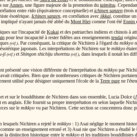
s sur
Annen
, une figure majeure de la promotion du
taimitsu
. Cependan
rrélation entre
rido
(équivalence conceptuelle) et
ichinen sanzen
(trois 
iste ésotérique.
Ichinen sanzen
, en corrélation avec
jikkai
, constitue u
 impliqué n'ayant jamais été abbé du
Mont Hiei
comme l'ont été
Ennin
iques sur l'incapacité de
Kukai
et des patriarches indiens et chinois à att
in
pour leur incapacité à rester fidèles aux enseignements
tendai
origin
iques
. Par conséquant, la critique de Nichiren à l'égard du
mikkyo
n'
(réf.)
ésotérique japonais. Les interprétations de Nichiren sur le
mikkyo
étaien
-ji
et
Shingon shichiju shoretsu
, dans lesquels il notait les di
(réf.)
(réf.)
 présenté une vision différente de l'interprétation du
mikkyo
par Nichir
 avait critiquées. Bien que de nombreuses critiques de Nichiren portaient
alement utilisé pour désigner uniquement l'école de la
Terre pure
ne l'éten
ujet et sur le bouddhisme de Nichiren dans son ensemble, Lucia Dolce (
A
et en anglais. Elle fournit sa propre interprétation en selon laquelle Nich
rces sur le
mikkyo
vu par Nichiren. Cette section se concentrera donc pri
n lesquels Nichiren a rejeté le
mikkyo
: 1) Asai néglige le moment histor
comme un enseignement erroné et 3) Asai nie que Nichiren a étudié le b
n la distinction historique entre le
mikkyo
et les traditions bouddhistes 