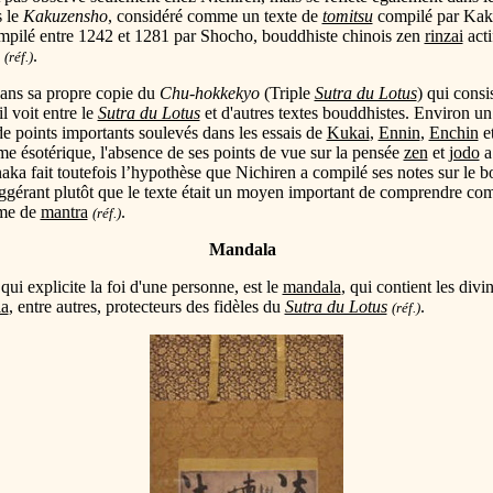
s le
Kakuzensho
, considéré comme un texte de
tomitsu
compilé par Kaku
pilé entre 1242 et 1281 par Shocho, bouddhiste chinois zen
rinzai
acti
.
(réf.)
dans sa propre copie du
Chu-hokkekyo
(Triple
Sutra du Lotus
) qui consi
l voit entre le
Sutra du Lotus
et d'autres textes bouddhistes. Environ un
de points importants soulevés dans les essais de
Kukai
,
Ennin
,
Enchin
e
me ésotérique, l'absence de ses points de vue sur la pensée
zen
et
jodo
a 
aka fait toutefois l’hypothèse que Nichiren a compilé ses notes sur le 
ggérant plutôt que le texte était un moyen important de comprendre co
me de
mantra
.
(réf.)
Mandala
e qui explicite la foi d'une personne, est le
mandala
, qui contient les divi
a
, entre autres, protecteurs des fidèles du
Sutra du Lotus
.
(réf.)