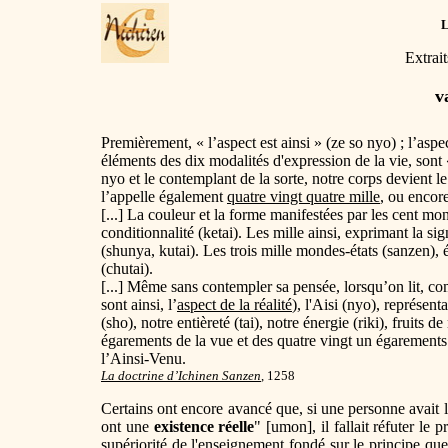
Extrai
v
Premièrement, « l’aspect est ainsi » (ze so nyo) ; l’aspect 
éléments des dix modalités d'expression de la vie, sont 
nyo et le contemplant de la sorte, notre corps devient l
l’appelle également
quatre vingt quatre mille
, ou encor
[...] La couleur et la forme manifestées par les cent mon
conditionnalité (ketai). Les mille ainsi, exprimant la sig
(
shunya
, kutai). Les trois mille mondes-états (sanzen), 
(chutai).
[...] Même sans contempler sa pensée, lorsqu’on lit, co
sont ainsi, l’
aspect de la réalité
), l'Aisi (nyo), représent
(sho), notre entièreté (tai), notre énergie (riki), fruits d
égarements de la vue et des quatre vingt un égarements 
l’Ainsi-Venu.
La doctrine d’Ichinen Sanzen
, 1258
Certains ont encore avancé que, si une personne avait l
ont une
existence réelle
" [umon], il fallait réfuter le
supériorité de l'enseignement fondé sur le principe que