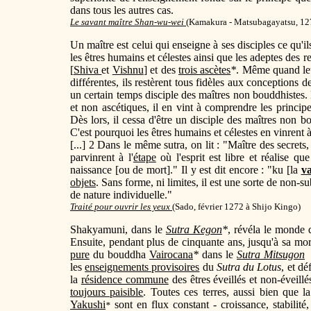
dans tous les autres cas.
Le savant maître Shan-wu-wei
(Kamakura - Matsubagayatsu, 127
Un maître est celui qui enseigne à ses disciples ce qu'i
les êtres humains et célestes ainsi que les adeptes des 
[
Shiva
et
Vishnu
] et des
trois ascètes
*
. Même quand leu
différentes, ils restèrent tous fidèles aux conceptions 
un certain temps disciple des maîtres non bouddhistes.
et non ascétiques, il en vint à comprendre les princip
Dès lors, il cessa d'être un disciple des maîtres non b
C'est pourquoi les êtres humains et célestes en vinren
[...] 2 Dans le même sutra, on lit : "Maître des secre
parvinrent à l'
étape
où l'esprit est libre et réalise q
naissance [ou de mort]." Il y est dit encore : "ku [la
va
objets
. Sans forme, ni limites, il est une sorte de non-su
de nature individuelle."
Traité pour ouvrir les yeux
(
Sado, février 1272 à Shijo Kingo
)
Shakyamuni, dans le
Sutra Kegon
*
, révéla le monde q
Ensuite, pendant plus de cinquante ans, jusqu'à sa mo
pure
du bouddha
Vairocana
*
dans le
Sutra Mitsugon
;
les
enseignements provisoires
du
Sutra du Lotus
, et dé
la
résidence commune
des êtres éveillés et non-éveillé
toujours paisible
. Toutes ces terres, aussi bien que l
Yakushi
sont en flux constant - croissance, stabilité
*