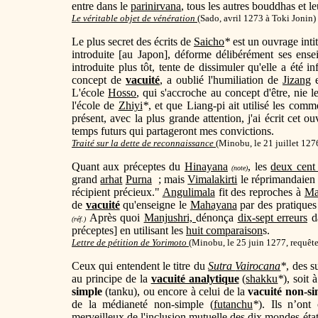
entre dans le
parinirvana
, tous les autres bouddhas et le
Le véritable objet de vénération
(
Sado, avril 1273 à Toki Jonin)
Le plus secret des écrits de
Saicho
*
est un ouvrage inti
introduite [au Japon], déforme délibérément ses ense
introduite plus tôt, tente de dissimuler qu'elle a été 
concept de
vacuité
, a oublié l'humiliation de
Jizang
e
L'école
Hosso
, qui s'accroche au concept d'être, nie 
l'école de
Zhiyi
*
, et que Liang-pi ait utilisé les comm
présent, avec la plus grande attention, j'ai écrit cet ou
temps futurs qui partageront mes convictions.
Traité sur la dette de reconnaissance
(
Minobu, le 21 juillet 127
Quant aux préceptes du
Hinayana
, les
deux cent
(note)
grand
arhat
Purna
; mais
Vimalakirti
le réprimandaien 
récipient précieux."
Angulimala
fit des reproches à
Ma
de
vacuité
qu'enseigne le
Mahayana
par des pratique
Après quoi
Manjushri,
dénonça
dix-sept erreurs
da
(réf.)
préceptes] en utilisant les
huit comparaison
s.
Lettre de pétition de Yorimoto
(
Minobu, le 25 juin 1277, requêt
Ceux qui entendent le titre du
Sutra
Vairocana
*
, des s
au principe de la
vacuité analytique
(
shakku
*
), soit 
simple
(tanku), ou encore à celui de la
vacuité non-si
de la médianeté non-simple (
futanchu
*
). Ils n’on
merveilleux
de l'
inclusion
mutuelle
des
dix mondes-éta