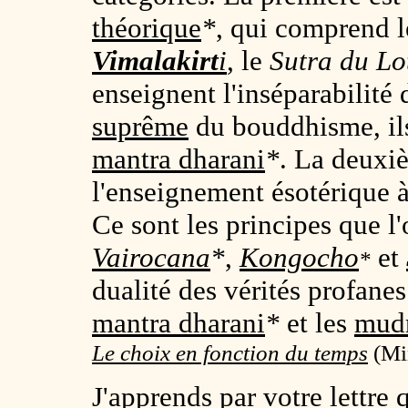
théorique
*
, qui comprend l
Vimalakirt
i
, le
Sutra du Lo
enseignent l'inséparabilité
suprême
du bouddhisme, ils
mantra dharani
*
. La deuxiè
l'enseignement ésotérique à 
Ce sont les principes que l'
Vairocana
*
,
Kongocho
et
*
dualité des vérités profane
mantra dharani
*
et les
mud
Le choix en fonction du temps
(Min
J'apprends par votre lettre