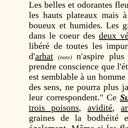
Les belles et odorantes fle
les hauts plateaux mais à
boueux et humides. Les gr
dans le coeur des
deux vé
libéré de toutes les impu
d'
arhat
n'aspire plus 
(note)
prendre conscience que l'é
est semblable à un homme q
des sens, ne pourra plus j
leur correspondent." Ce
S
trois poisons
,
avidité
,
a
graines de la bodhéité 