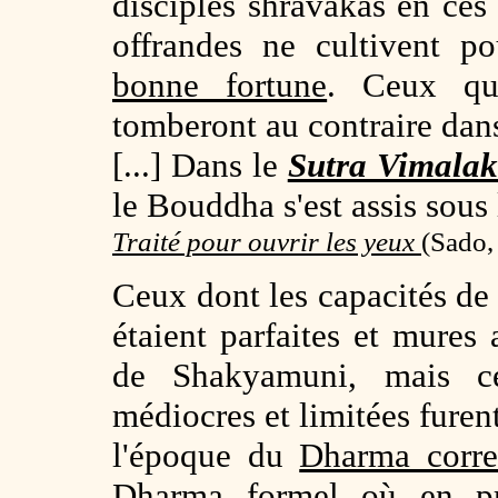
disciples shravakas en ces
offrandes ne cultivent 
bonne fortune
. Ceux qu
tomberont au contraire dan
[...] Dans le
Sutra Vimalaki
le Bouddha s'est assis sous 
Traité pour ouvrir les yeux
(
Sado,
Ceux dont les capacités d
étaient parfaites et mures 
de Shakyamuni, mais ce
médiocres et limitées furen
l'époque du
Dharma corre
Dharma formel
où en pra