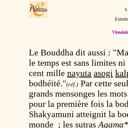
L
Extrait
Vimalaki
Le Bouddha dit aussi : "Ma
le temps est sans limites ni
cent mille
nayuta
asogi
kal
bodhéité."
Par cette seu
(réf.)
grands mensonges les mot
pour la première fois la bo
Shakyamuni atteignit la bod
monde ; les sutras
Agama