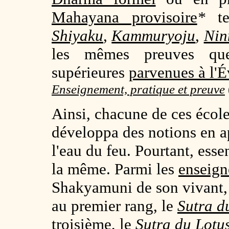
Mahayana provisoire
*
te
Shiyaku
,
Kammuryoju
,
Nin
les mêmes preuves que
supérieures
parvenues à l'É
Enseignement, pratique et preuve
Ainsi, chacune de ces école
développa des notions en a
l'eau du feu. Pourtant, esse
la même. Parmi les
enseign
Shakyamuni de son vivant, 
au premier rang, le
Sutra d
troisième, le
Sutra du Lotu