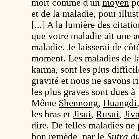
mort comme d'un
moyen
po
et de la maladie, pour illu
[...] A la lumière des citati
que votre maladie ait une a
maladie. Je laisserai de côt
moment. Les maladies de la 
karma, sont les plus difficil
gravité et nous ne savons ri
les plus graves sont dues à
Même
Shennong
,
Huangdi
les bras et
Jisui
,
Rusui
,
Jiv
dire. De telles maladies ne 
bon remède, par le
Sutra d