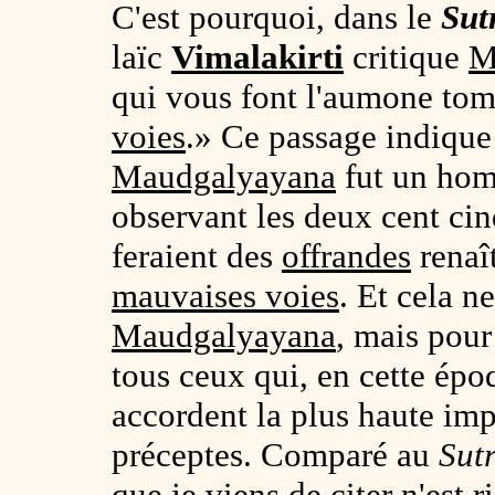
C'est pourquoi, dans le
Sut
laïc
Vimalakirti
critique
M
qui vous font l'aumone tom
voies
.» Ce passage indique
Maudgalyayana
fut un hom
observant les deux cent cin
feraient des
offrandes
renaî
mauvaises voies
. Et cela n
Maudgalyayana
, mais pour
tous ceux qui, en cette ép
accordent la plus haute imp
préceptes. Comparé au
Sut
que je viens de citer n'est 