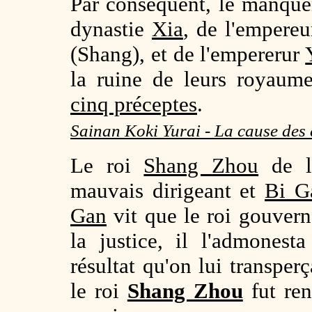
Par conséquent, le manqu
dynastie
Xia
, de l'empere
(Shang), et de l'empererur
la ruine de leurs royaum
cinq préceptes
.
Sainan Koki Yurai - La cause des
Le roi
Shang
Zhou
de l
mauvais dirigeant et
Bi G
Gan
vit que le roi gouvern
la justice, il l'admones
résultat qu'on lui transperç
le roi
Shang Zhou
fut ren