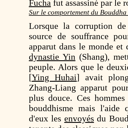
Fucha
fut assassiné par le
Sur le comportement du Bouddh
Lorsque la corruption de
source de souffrance pou
apparut dans le monde et 
dynastie Yin
(Shang), mett
peuple. Alors que le deux
[
Ying Huhai
] avait plon
Zhang-Liang apparut pour 
plus douce. Ces hommes v
bouddhisme mais l'aide q
d'eux les
envoyés
du Boudd