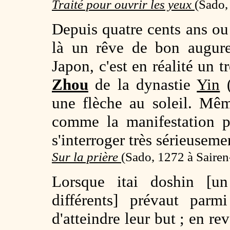
Traité pour ouvrir les yeux
(
Sado,
Depuis quatre cents ans ou
là un rêve de bon augur
Japon, c'est en réalité un 
Zhou
de la dynastie
Yin
(
une flèche au soleil. Mêm
comme la manifestation p
s'interroger très sérieusemen
Sur la prière
(
Sado, 1272 à Sairen
Lorsque itai doshin [
différents] prévaut parm
d'atteindre leur but ; en re