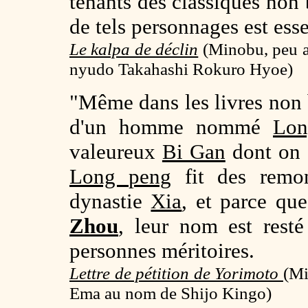
tenants des classiques non 
de tels personnages est ess
Le kalpa de déclin
(Minobu, peu a
nyudo Takahashi Rokuro Hyoe)
"Même dans les livres non 
d'un homme nommé
Lon
valeureux
Bi Gan
dont on o
Long peng
fit des remon
dynastie
Xia
, et parce qu
Zhou
, leur nom est rest
personnes méritoires.
Lettre de pétition de Yorimoto
(
Mi
Ema au nom de Shijo Kingo)