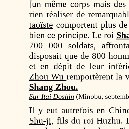
[un même corps mais des c
rien réaliser de remarquabl
taoïste
comportent plus de t
bien ce principe. Le roi
Sh
700 000 soldats, affron
disposait que de 800 homme
et en dépit de leur infé
Zhou Wu
remportèrent la v
Shang Zhou.
Sur Itai Doshin
(
Minobu, septemb
Il y eut autrefois en Ch
Shu-ji
, fils du roi Huzhu.