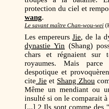
protection du ciel et rempo
wang
.
Le savant maître Chan-wou-wei
(K
Les empereurs
Jie
, de la 
dynastie Yin
(Shang) poss
chars et régnaient sur t
royaumes. Mais parce 
despotique et provoquèren
cite
Jie
et
Shang Zhou
comm
Même un mendiant ou un 
insulté si on le comparait 
[...] 2 Ils sont comme des