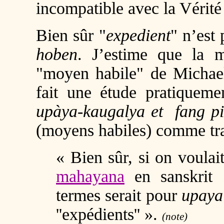
incompatible avec la Vérit
Bien sûr "
expedient
" n’est 
hoben
. J’estime que la m
"moyen habile" de Michael
fait une étude pratiquem
upàya-kaugalya et
fang p
(moyens habiles) comme trad
« Bien sûr, si on voulai
mahayana
en sanskrit 
termes serait pour
upaya
''expédients'' ».
(note)