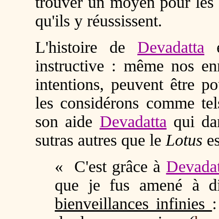
trouver un moyen pour les 
qu'ils y réussissent.
L'histoire de
Devadatta
e
instructive : même nos e
intentions, peuvent être 
les considérons comme tel
son aide
Devadatta
qui dan
sutras autres que le
Lotus
es
« C'est grâce à
Devadat
que je fus amené à di
bienveillances infinies