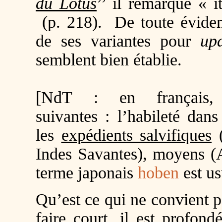
du Lotus
’’ il remarque « 
(p. 218). De toute évidence
de ses variantes pour
up
semblent bien établie.
[NdT : en français, 
suivantes : l’habileté dan
les
expédients salvifiques
(
Indes Savantes), moyens (A
terme japonais
hoben
est us
Qu’est ce qui ne convient 
faire court, il est profon