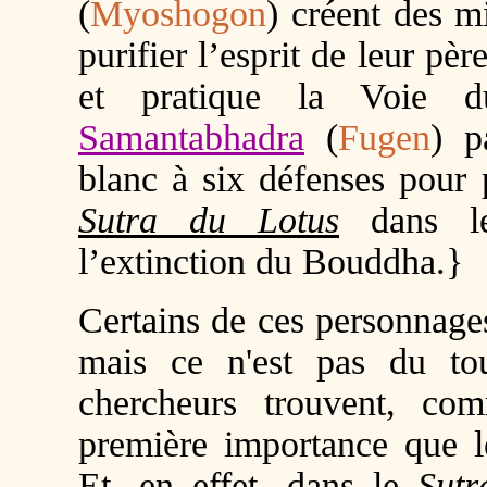
(
Myoshogon
) créent des mi
purifier l’esprit de leur p
et pratique la Voie d
Samantabhadra
(
Fugen
) p
blanc à six défenses pour 
Sutra du Lotus
dans le
l’extinction du Bouddha.}
Certains de ces personnage
mais ce n'est pas du to
chercheurs trouvent, co
première importance que l
Et, en effet, dans le
Sutr