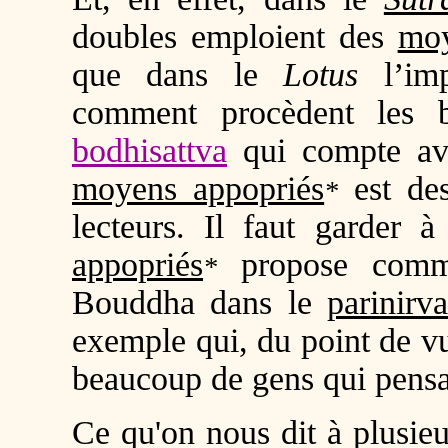
doubles emploient des
moy
que dans le
Lotus
l’imp
comment procèdent les b
bodhisattva
qui compte ava
moyens appopriés
est des
*
lecteurs. Il faut garder à
appopriés
propose comme
*
Bouddha dans le
parinirv
exemple qui, du point de 
beaucoup de gens qui pensai
Ce qu'on nous dit à plusieu