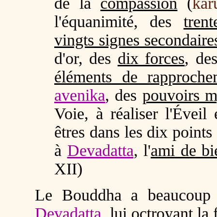
de la
compassion
(
kar
l'équanimité, des
tren
vingts signes secondaire
d'or, des
dix forces
, de
éléments de rapproche
avenika
, des
pouvoirs m
Voie, à réaliser l'Éveil
êtres dans les dix points
à
Devadatta
, l'
ami de bi
XII)
Le Bouddha a beaucoup a
Devadatta
, lui octroyant l