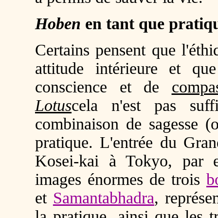
Hoben
en tant que pratiq
Certains pensent que l'éth
attitude intérieure et qu
conscience et de
compas
Lotus
cela n'est pas suffi
combinaison de sagesse (
pratique. L'entrée du Gra
Kosei-kai à Tokyo, par 
images énormes de trois
b
et
Samantabhadra
, représe
la pratique, ainsi que les 