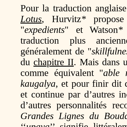
Pour la traduction anglaise
Lotus
, Hurvitz
*
propose
"
expedients
" et Watson
*
traduction plus ancien
généralement de "
skillfulne
du
chapitre II
. Mais dans u
comme équivalent "
able
kaugalya
, et pour finir dit
et continue par d’autres 
d’autres personnalités r
Grandes Lignes du Boud
‘‘
upaya
’’ signifie littérale