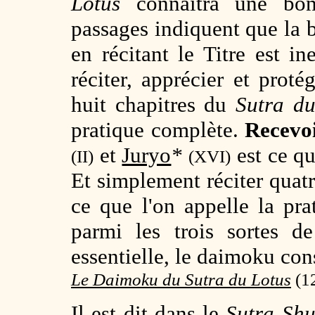
Lotus
connaîtra une bonn
passages indiquent que la
en récitant le Titre est i
réciter, apprécier et proté
huit chapitres du
Sutra du
pratique complète.
Recevoi
et
Juryo
*
est ce qu
(II)
(XVI)
Et simplement réciter quatre
ce que l'on appelle la pra
parmi les trois sortes d
essentielle, le daimoku cons
Le Daimoku du Sutra du Lotus
(
1
Il est dit dans le
Sutra Sh