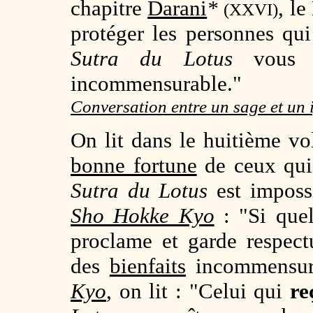
chapitre
Darani
*
, le
(XXVI)
protéger les personnes qu
Sutra du Lotus
vous 
incommensurable."
Conversation entre un sage et un
On lit dans le huitième 
bonne fortune
de ceux qu
Sutra du Lotus
est impossi
Sho Hokke Kyo
: "Si que
proclame et garde respect
des
bienfaits
incommensura
Ky
o
, on lit : "Celui qui
re