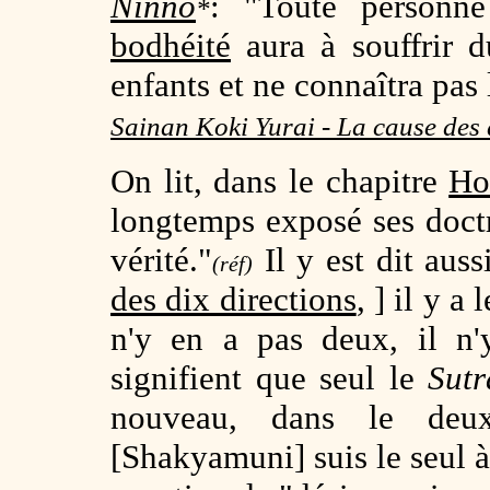
Ninno
: "Toute personn
*
bodhéité
aura à souffrir d
enfants et ne connaîtra pas 
Sainan Koki Yurai - La cause des
On lit, dans le
chapitre
Ho
longtemps exposé ses doctr
vérité."
Il y est dit auss
(réf)
des dix directions
, ] il y 
n'y en a pas deux, il n'
signifient que seul le
Sutr
nouveau, dans le deu
[Shakyamuni] suis le seul à