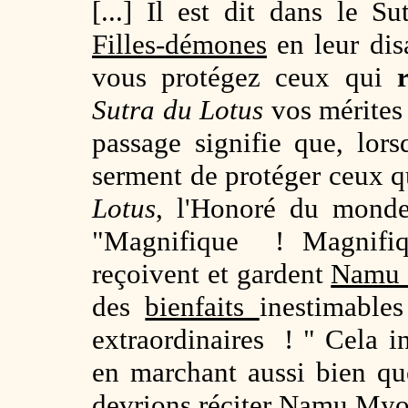
[...] Il est dit dans le 
Filles-démones
en leur dis
vous protégez ceux qui
Sutra du Lotus
vos mérites
passage signifie que, lors
serment de protéger ceux q
Lotus
, l'Honoré du monde
"Magnifique ! Magnifi
reçoivent et gardent
Namu 
des
bienfaits
inestimable
extraordinaires ! " Cela i
en marchant aussi bien qu
devrions réciter Namu My