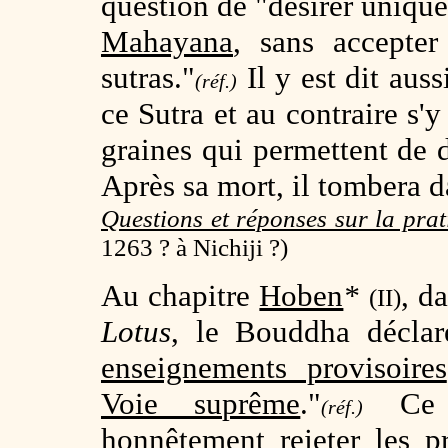
question de "désirer uniq
Mahayana
, sans accepte
sutras."
Il y est dit auss
(réf.)
ce Sutra et au contraire s'
graines qui permettent de 
Après sa mort, il tombera d
Questions et réponses sur la pra
1263 ? à Nichiji ?)
Au
chapitre
Hoben
*
, d
(II)
Lotus
, le Bouddha déclar
enseignements provisoires
Voie suprême
."
Ce p
(réf.)
honnêtement rejeter les 