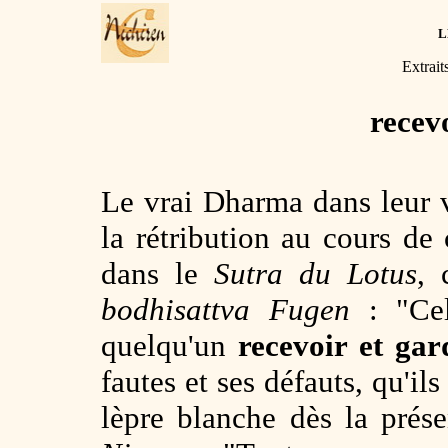
L
Extrait
recev
Le vrai Dharma dans leur v
la rétribution au cours de
dans le
Sutra du Lotus
, 
bodhisattva Fugen
: "Cel
quelqu'un
recevoir et gar
fautes et ses défauts, qu'il
lèpre blanche dès la prés