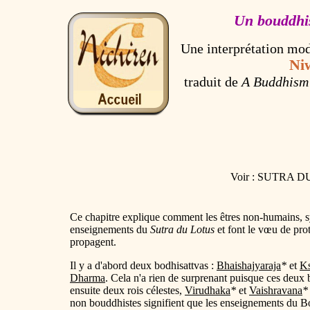
Un bouddhi
Une interprétation mo
Ni
traduit de
A Buddhism 
Voir : SUTRA 
Ce chapitre explique comment les êtres non-humains, 
enseignements du
Sutra du Lotus
et font le vœu de pro
propagent.
Il y a d'abord deux bodhisattvas :
Bhaishajyaraja
*
et
Ks
Dharma
. Cela n'a rien de surprenant puisque ces deux 
ensuite deux rois célestes,
Virudhaka
*
et
Vaishravana
*
non bouddhistes signifient que les enseignements du B