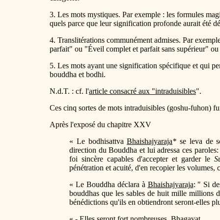
3. Les mots mystiques. Par exemple : les formules ma
quels parce que leur signification profonde aurait été déf
4. Translitérations communément admises. Par exemple
parfait" ou "Éveil complet et parfait sans supérieur" o
5. Les mots ayant une signification spécifique et qui perd
bouddha et bodhi.
N.d.T. : cf. l'
article consacré aux "intraduisibles
".
Ces cinq sortes de mots intraduisibles (goshu-fuhon) fure
Après l'exposé du chapitre XXV
« Le bodhisattva
Bhaishajyaraja
*
se leva de so
direction du Bouddha et lui adressa ces paroles:
foi sincère capables d'accepter et garder le
S
pénétration et acuité, d'en recopier les volumes,
« Le Bouddha déclara à
Bhaishajyaraja
: " Si de
bouddhas que les sables de huit mille millions 
bénédictions qu'ils en obtiendront seront-elles 
« - Elles seront fort nombreuses,
Bhagavat
.