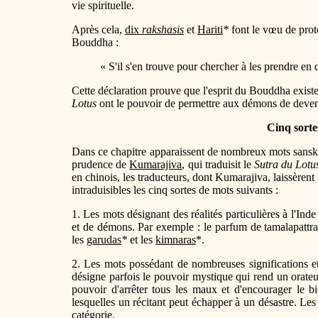
vie spirituelle.
Après cela,
dix
rakshasis
et
Hariti
*
font le vœu de prot
Bouddha :
« S'il s'en trouve pour chercher à les prendre en
Cette déclaration prouve que l'esprit du Bouddha exis
Lotus
ont le pouvoir de permettre aux démons de deve
Cinq sorte
Dans ce chapitre apparaissent de nombreux mots sanskrit
prudence de
Kumarajiva
, qui traduisit le
Sutra du Lot
en chinois, les traducteurs, dont Kumarajiva, laissèrent
intraduisibles les cinq sortes de mots suivants :
1. Les mots désignant des réalités particulières à l'In
et de démons. Par exemple : le parfum de tamalapattra 
les
garudas
*
et les
kimnaras
*.
2. Les mots possédant de nombreuses significations e
désigne parfois le pouvoir mystique qui rend un orateur 
pouvoir d'arrêter tous les maux et d'encourager le b
lesquelles un récitant peut échapper à un désastre. Le
catégorie.