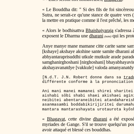
« Le Bouddha dit: " Si des fils de foi sincèreou 
Sutra, ne serait-ce qu'une stance de quatre vers (g
la mettre en pratique comme il l'est prêché, les 
« Alors le bodhisattva
Bhaishajyaraja
s'adressa à
exposent le Dharma une
dharani
qui les pro
(note)
Anye manye mane mamane citte carite same sam
[kshaye] akshaye akshine sante samite dharani a
abhyantaraprisuddhi utkule mutkule arade para
samghanirghoshani [nirghoshani] bhayabhayavis
akshayavanatdye [vakkule] valoda amanyanatdye
[N.d.T. J.N. Robert donne dans sa
trad
différente conforme à la prononciation
Ani mani manei mamanei shirei sharitei
aishabi sôbi shabi shaei akishaei agin
neibitei abentaraneibitei atandahareis
asanmasambi boddabikirijiritei darumah
mantara mantarashayata urotaurota kyôs
«
Bhagavat
, cette divine
dharani
a été exposé
myriades de Gange. S'il se trouve quelqu'un pou
avoir attaqué et blessé ces bouddhas.