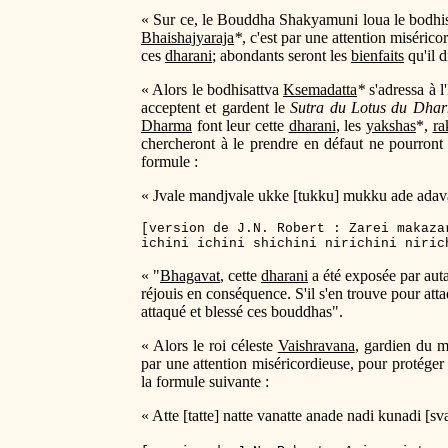
« Sur ce, le Bouddha Shakyamuni loua le bodhi
Bhaishajyaraja
*
, c'est par une attention miséric
ces
dharani
; abondants seront les
bienfaits
qu'il d
« Alors le bodhisattva
Ksemadatta
*
s'adressa à l'
acceptent et gardent le
Sutra du Lotus du Dha
Dharma
font leur cette
dharani
, les
yakshas
*,
ra
chercheront à le prendre en défaut ne pourront e
formule :
« Jvale mandjvale ukke [tukku] mukku ade adavati n
[version de J.N. Robert : Zarei makaza
ichini ichini shichini nirichini niric
« "
Bhagavat
, cette
dharani
a été exposée par aut
réjouis en conséquence. S'il s'en trouve pour atta
attaqué et blessé ces bouddhas".
« Alors le roi céleste
Vaishravana
, gardien du mo
par une attention miséricordieuse, pour protéger
la formule suivante :
« Atte [tatte] natte vanatte anade nadi kunadi [sv