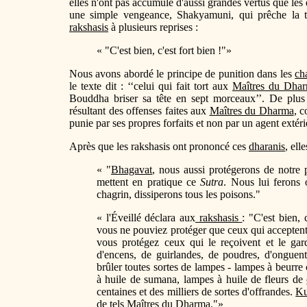
elles n'ont pas accumulé d'aussi grandes vertus que les
une simple vengeance, Shakyamuni, qui prêche la tol
rakshasis
à plusieurs reprises :
« "C'est bien, c'est fort bien !"»
Nous avons abordé le principe de punition dans les
ch
le texte dit : ‘‘celui qui fait tort aux
Maîtres du Dha
Bouddha briser sa tête en sept morceaux’’. De plus "
résultant des offenses faites aux
Maîtres du Dharma
, 
punie par ses propres forfaits et non par un agent extéri
Après que les rakshasis ont prononcé ces
dharanis
, ell
« "
Bhagavat
, nous aussi protégerons de notre p
mettent en pratique ce
Sutra
. Nous lui ferons 
chagrin, dissiperons tous les poisons."
« l'Éveillé déclara aux
rakshasis
: "C'est bien, 
vous ne pouviez protéger que ceux qui acceptent 
vous protégez ceux qui le reçoivent et le gard
d'encens, de guirlandes, de poudres, d'onguent
brûler toutes sortes de lampes - lampes à beurre 
à huile de sumana, lampes à huile de fleurs de
centaines et des milliers de sortes d'offrandes.
Ku
de tels
Maîtres du Dharma
."»