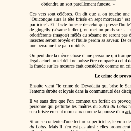
obtiendra un sort pareillement funeste. »
Ces vers sont célèbres. On dit que si on touche une 
"Quiconque aura la tête brisée en sept morceaux" est
parricide". Et "l'acte funeste de celui qui presse l'huile
de gingelly (sésame indien), on met un poids sur la meu
odoriférants (magots) mêlés au sésame ne seront pas écr
insectes seront broyés et l'huile perdra sa saveur. De c
une personne tue par cupidité.
On peut dire la même chose d'une personne qui trompe 
légal actuel un tel délit ne puisse être comparé à celui 
la fraude sur les mesures était considérée comme un cr
Le crime de provo
Ensuite vient "le crime de Devadatta qui brise le
Sa
l'entente étroite et loyale dans la communauté des dis
Il va sans dire que l'on commet un forfait en prov
personne qui perturbe les maîtres du
Sutra du Lotus
ne
sera brisée en sept morceaux comme la pousse d'un
arj
Si on se contente d'une lecture superficielle, le vœu d
du Lotus
. Mais Il n'en est pas ainsi : elles prononcen