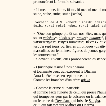
prononcèrent la formule suivante :
« Iti me, iti me, iti me, iti me, iti me ; ni me, ni
stuhe, stuhe, stuhe, stuhe [svaha].
[version de J.N. Robert :
ideibi ideib
deibi rokei rokei rokei rokei takei ta
« "Que l'on grimpe plutôt sur nos têtes, mais que
soient
yakshas
*
,
rakshasas
*
,
pretas
*
,
putanas
*
,
yakshakrityas
*
,
krityas
humains
*
, fièvres - qu'
jusqu'à sept jours ou fièvres chroniques (dvaitiya
masculines ou féminines, figures de jeunes garç
les tourmentera."
Et, devant l'Éveillé, elles prononcèrent les stance
« Quiconque résiste à nos
dharani
et tourmente ceux qui exposent le Dharma
Aura la tête brisée en sept morceaux
Comme les branches d'un arbre
arjaka
.
« Comme le crime du parricide
et comme l'acte funeste de celui qui presse l'huil
qui trompe les gens par le boisseau ou la balance
ou le crime de
Devadatta
qui brise le
Sangha
,
celui qui fait tort aux
Maîtres du Dharma