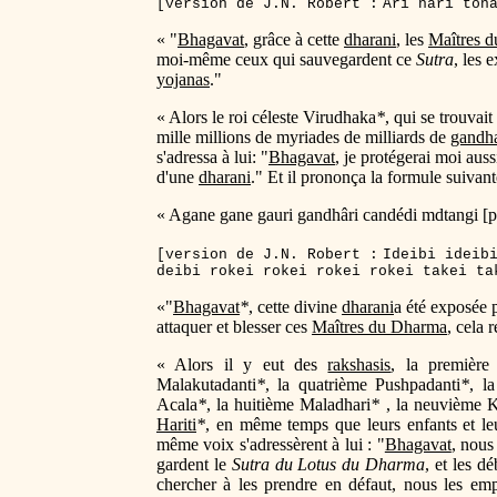
[version de J.N. Robert :
Ari nari ton
« "
Bhagavat
, grâce à cette
dharani
, les
Maîtres 
moi-même ceux qui sauvegardent ce
Sutra
, les 
yojanas
."
« Alors le roi céleste Virudhaka
*
, qui se trouvai
mille millions de myriades de milliards de
gandh
s'adressa à lui: "
Bhagavat
, je protégerai moi aus
d'une
dharani
." Et il prononça la formule suivant
« Agane gane gauri gandhâri candédi mdtangi [pu
[version de J.N. Robert :
Ideibi ideib
deibi rokei rokei rokei rokei takei ta
«"
Bhagavat
*
, cette divine
dharani
a été exposée 
attaquer et blesser ces
Maîtres du Dharma
, cela 
« Alors il y eut des
rakshasis
, la premièr
Malakutadanti
*
, la quatrième Pushpadanti
*
, l
Acala
*
, la huitième Maladhari
*
, la neuvième K
Hariti
*
, en même temps que leurs enfants et le
même voix s'adressèrent à lui : "
Bhagavat
, nous
gardent le
Sutra du Lotus du Dharma
, et les d
chercher à les prendre en défaut, nous les empê