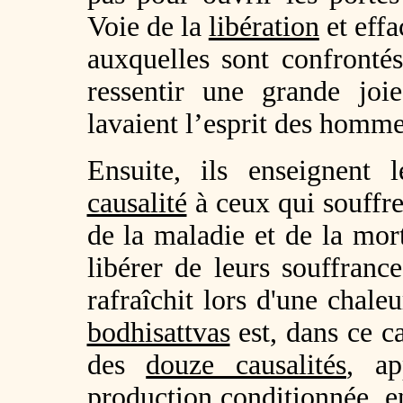
Voie de la
libération
et effa
auxquelles sont confronté
ressentir une grande jo
lavaient l’esprit des homm
Ensuite, ils enseignent 
causalité
à ceux qui souffren
de la maladie et de la mo
libérer de leurs souffran
rafraîchit lors d'une chale
bodhisattvas
est, dans ce c
des
douze causalités
, ap
production conditionnée
, 