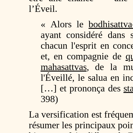
l’Éveil.
« Alors le
bodhisattv
ayant considéré dans s
chacun l'esprit en conc
et, en compagnie de
q
mahasattvas
, de la mu
l'Éveillé, le salua en in
[…] et prononça des
st
398)
La versification est fréque
résumer les principaux poi