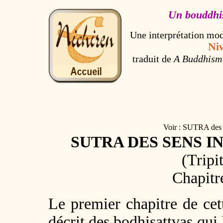
Un bouddhi
Une interprétation mo
Ni
traduit de
A Buddhism 
Voir : SUTRA de
SUTRA DES SENS IN
(Tripi
Chapitre
Le premier chapitre de cet
décrit des
bodhisattvas
qui 