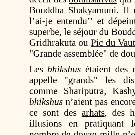
Bouddha Shakyamuni. Il c
l’ai-je entendu’’ et dépei
superbe, le séjour du Boud
Gridhrakuta ou
Pic du Vau
"Grande assemblée" de dou
Les
bhikshus
étaient des 
appelle "grands" les di
comme Shariputra, Kashy
bhikshus
n’aient pas encore
ce sont des
arhats
, des h
illusions en pratiquant
nombre de douze-mille n’es