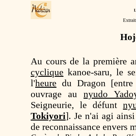
Extrai
Hoj
Au cours de la première a
cyclique
kanoe-saru, le se
l'
heure
du Dragon [entre 
ouvrage au
nyudo Yado
Seigneurie, le défunt
ny
Tokiyori
]. Je n'ai agi ain
de reconnaissance envers ma