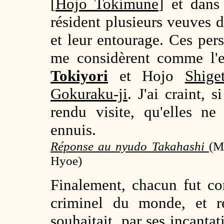
[
Hojo Tokimune
] et dans
résident plusieurs veuves d
et leur entourage. Ces per
me considèrent comme l'
Tokiyori
et Hojo
Shige
Gokuraku-ji
. J'ai craint, 
rendu visite, qu'elles n
ennuis.
Réponse au nyudo Takahashi
(
M
Hyoe)
Finalement, chacun fut co
criminel du monde, et r
souhaitait, par ses incantat