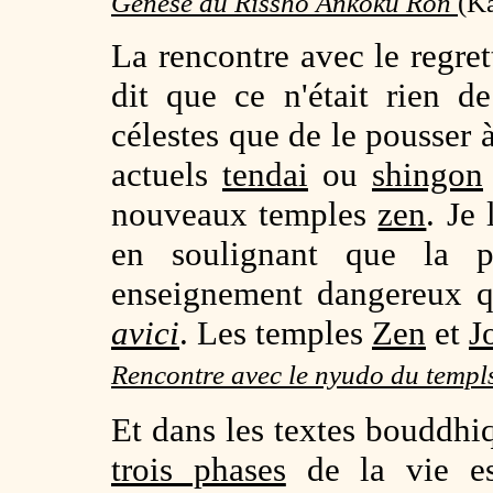
Genèse du Rissho Ankoku Ron
(
Ka
La rencontre avec le regre
dit que ce n'était rien 
célestes que de le pousser 
actuels
tendai
ou
shingon
nouveaux temples
zen
. Je
en soulignant que la 
enseignement dangereux qu
avici
. Les temples
Zen
et
J
Rencontre avec le nyudo du templ
Et dans les textes bouddhiq
trois phases
de la vie es