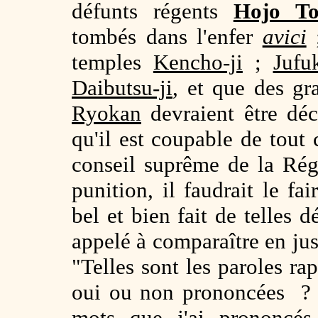
défunts régents
Hojo To
tombés dans l'enfer
avici
;
temples
Kencho-ji
;
Jufuk
Daibutsu-ji
, et que des g
Ryokan
devraient être déc
qu'il est coupable de tout 
conseil suprême de la Rég
punition, il faudrait le fai
bel et bien fait de telles d
appelé à comparaître en just
"Telles sont les paroles r
oui ou non prononcées ? "
mots que j'ai prononcés,