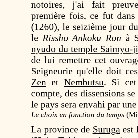
notoires, j'ai fait preu
première fois, ce fut dans
(1260), le seizième jour du
le
Rissho Ankoku Ron
à S
nyudo du temple Saimyo-j
de lui remettre cet ouvrage
Seigneurie qu'elle doit ce
Zen
et
Nembutsu
. Si cet
compte, des dissensions se
le pays sera envahi par une
Le choix en fonction du temps
(Min
La province de
Suruga
est 