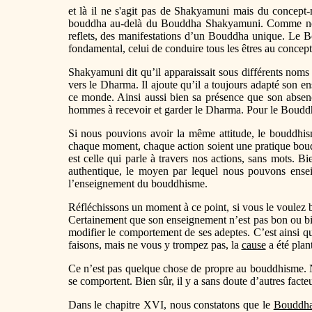
et là il ne s'agit pas de Shakyamuni mais du concept-
bouddha au-delà du Bouddha Shakyamuni. Comme no
reflets, des manifestations d’un Bouddha unique. Le Bo
fondamental, celui de conduire tous les êtres au concep
Shakyamuni dit qu’il apparaissait sous différents noms e
vers le Dharma. Il ajoute qu’il a toujours adapté son en
ce monde. Ainsi aussi bien sa présence que son abse
hommes à recevoir et garder le Dharma. Pour le Bouddha, 
Si nous pouvions avoir la même attitude, le bouddhis
chaque moment, chaque action soient une pratique boud
est celle qui parle à travers nos actions, sans mots. 
authentique, le moyen par lequel nous pouvons ensei
l’enseignement du bouddhisme.
Réfléchissons un moment à ce point, si vous le voulez b
Certainement que son enseignement n’est pas bon ou bien
modifier le comportement de ses adeptes. C’est ainsi qu
faisons, mais ne vous y trompez pas, la
cause
a été plan
Ce n’est pas quelque chose de propre au bouddhisme. No
se comportent. Bien sûr, il y a sans doute d’autres facte
Dans le chapitre XVI, nous constatons que le
Bouddh