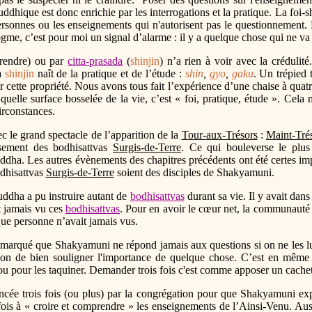
dhique est donc enrichie par les interrogations et la pratique. La foi-shi
personnes ou les enseignements qui n'autorisent pas le questionnement.
ogme, c’est pour moi un signal d’alarme : il y a quelque chose qui ne v
rendre) ou par
citta-prasada
(
shinjin
) n’a rien à voir avec la crédulité
la
shinjin
naît de la pratique et de l’étude :
shin
,
gyo
,
gaku
. Un trépied 
 cette propriété. Nous avons tous fait l’expérience d’une chaise à quatre
uelle surface bosselée de la vie, c’est « foi, pratique, étude ». Cela
irconstances.
 le grand spectacle de l’apparition de la
Tour-aux-Trésors
:
Maint-Tré
sement des bodhisattvas
Surgis-de-Terre
. Ce qui bouleverse le plus 
uddha. Les autres évènements des chapitres précédents ont été certes im
odhisattvas
Surgis-de-Terre
soient des disciples de Shakyamuni.
dha a pu instruire autant de
bodhisattvas
durant sa vie. Il y avait dan
t jamais vu ces
bodhisattvas
. Pour en avoir le cœur net, la communaut
que personne n’avait jamais vus.
emarqué que Shakyamuni ne répond jamais aux questions si on ne les lui a
açon de bien souligner l'importance de quelque chose. C’est en même
l ou pour les taquiner. Demander trois fois c'est comme apposer un cach
cée trois fois (ou plus) par la congrégation pour que Shakyamuni ex
is fois à « croire et comprendre » les enseignements de l’Ainsi-Venu. 