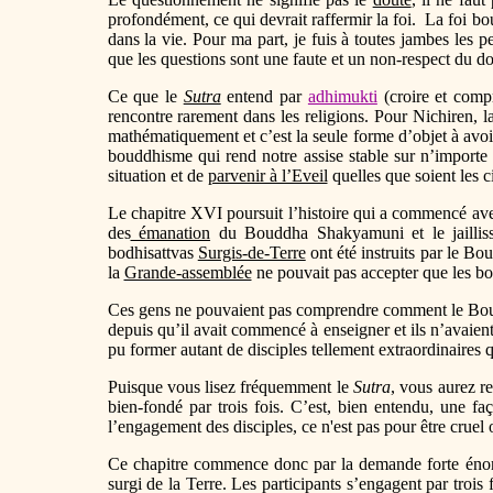
profondément, ce qui devrait raffermir la foi. La foi boud
dans la vie. Pour ma part, je fuis à toutes jambes les 
que les questions sont une faute et un non-respect du d
Ce que le
Sutra
entend par
adhimukti
(croire et comp
rencontre rarement dans les religions. Pour Nichiren, 
mathématiquement et c’est la seule forme d’objet à avoir
bouddhisme qui rend notre assise stable sur n’importe q
situation et de
parvenir à l’Eveil
quelles que soient les c
Le chapitre XVI poursuit l’histoire qui a commencé avec
des
émanation
du Bouddha Shakyamuni et le jaillis
bodhisattvas
Surgis-de-Terre
ont été instruits par le Bo
la
Grande-assemblée
ne pouvait pas accepter que les b
Ces gens ne pouvaient pas comprendre comment le Boud
depuis qu’il avait commencé à enseigner et ils n’avaien
pu former autant de disciples tellement extraordinaires 
Puisque vous lisez fréquemment le
Sutra
, vous aurez r
bien-fondé par trois fois. C’est, bien entendu, une f
l’engagement des disciples, ce n'est pas pour être crue
Ce chapitre commence donc par la demande forte énon
surgi de la Terre. Les participants s’engagent par tro