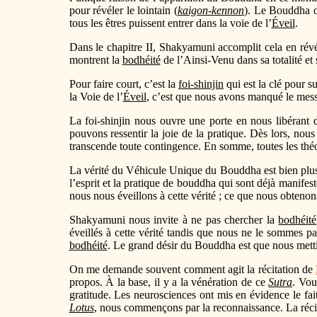
pour révéler le lointain (
kaigon-kennon
). Le Bouddha ou
tous les êtres puissent entrer dans la voie de l’
Éveil
.
Dans le chapitre II, Shakyamuni accomplit cela en révéla
montrent la
bodhéité
de l’Ainsi-Venu dans sa totalité et
Pour faire court, c’est la
foi-shinjin
qui est la clé pour 
la Voie de l’
Éveil
, c’est que nous avons manqué le messa
La foi-shinjin nous ouvre une porte en nous libérant
pouvons ressentir la joie de la pratique. Dès lors, nous
transcende toute contingence. En somme, toutes les thé
La vérité du Véhicule Unique du Bouddha est bien plus 
l’esprit et la pratique de bouddha qui sont déjà manife
nous nous éveillons à cette vérité ; ce que nous obtenon
Shakyamuni nous invite à ne pas chercher la
bodhéité
éveillés à cette vérité tandis que nous ne le sommes p
bodhéité
. Le grand désir du Bouddha est que nous mett
On me demande souvent comment agit la récitation de
propos. À la base, il y a la vénération de ce
Sutra
. Vou
gratitude. Les neurosciences ont mis en évidence le fai
Lotus
, nous commençons par la reconnaissance. La réci