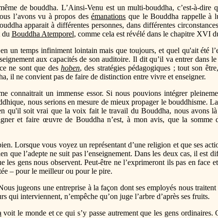
même de bouddha. L’Ainsi-Venu est un multi-bouddha, c’est-à-dire qu’i
us l’avons vu à propos des
émanations
que le Bouddha rappelle à lu
uddha apparait à différentes personnes, dans différentes circonstances
t du
Bouddha Atemporel
, comme cela est révélé dans le chapitre XVI 
n un temps infiniment lointain mais que toujours, et quel qu'ait été l’en
seignement aux capacités de son auditoire. Il dit qu’il va entrer dans l
nce ne sont que des
hoben
, des stratégies pédagogiques ; tout son être,
il ne convient pas de faire de distinction entre vivre et enseigner.
me connaitrait un immense essor. Si nous pouvions intégrer pleinemen
dhique, nous serions en mesure de mieux propager le bouddhisme. La 
Bien qu'il soit vrai que la voix fait le travail du Bouddha, nous avons
gner et faire œuvre de Bouddha n’est, à mon avis, que la somme de
ien. Lorsque vous voyez un représentant d’une religion et que ses acti
 que l’adepte ne suit pas l’enseignement. Dans les deux cas, il est dif
e les gens nous observent. Peut-être ne l’exprimeront ils pas en face 
tée – pour le meilleur ou pour le pire.
us jugeons une entreprise à la façon dont ses employés nous traitent 
urs qui interviennent, n’empêche qu’on juge l’arbre d’après ses fruits.
a
voit le monde et ce qui s’y passe autrement que les gens ordinaires.