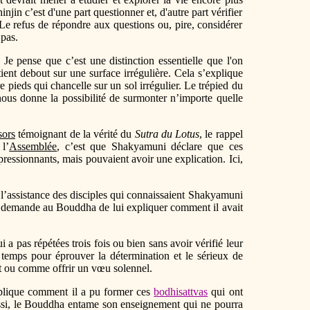
njin c’est d'une part questionner et, d'autre part vérifier
 Le refus de répondre aux questions ou, pire, considérer
a pas.
. Je pense que c’est une distinction essentielle que l'on
tient debout sur une surface irrégulière. Cela s’explique
 pieds qui chancelle sur un sol irrégulier. Le trépied du
 nous donne la possibilité de surmonter n’importe quelle
sors
témoignant de la vérité du
Sutra du Lotus
, le rappel
l’
Assemblée
, c’est que Shakyamuni déclare que ces
pressionnants, mais pouvaient avoir une explication. Ici,
s l’assistance des disciples qui connaissaient Shakyamuni
é demande au Bouddha de lui expliquer comment il avait
 pas répétées trois fois ou bien sans avoir vérifié leur
 temps pour éprouver la détermination et le sérieux de
et ou comme offrir un vœu solennel.
plique comment il a pu former ces
bodhisattvas
qui ont
Aussi, le Bouddha entame son enseignement qui ne pourra