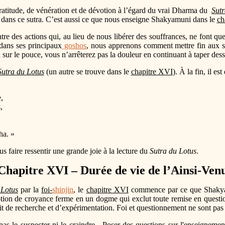
gratitude, de vénération et de dévotion à l’égard du vrai Dharma du
Sutr
 dans ce sutra. C’est aussi ce que nous enseigne Shakyamuni dans le
ch
e des actions qui, au lieu de nous libérer des souffrances, ne font que 
dans ses principaux
goshos
, nous apprenons comment mettre fin aux so
ur le pouce, vous n’arrêterez pas la douleur en continuant à taper dess
Sutra du Lotus
(un autre se trouve dans le
chapitre XVI
). À la fin, il est 
,
,
ha. »
us faire ressentir une grande joie à la lecture du
Sutra du Lotus
.
Chapitre XVI – Durée de vie de l’Ainsi-Ven
 Lotus
par la
foi-
shinjin
, le
chapitre XVI
commence par ce que Shakyam
notion de croyance ferme en un dogme qui exclut toute remise en questio
prit de recherche et d’expérimentation. Foi et questionnement ne sont pa
t pas le suspecter ni le craindre. Poser des questions sur l'enseignemen