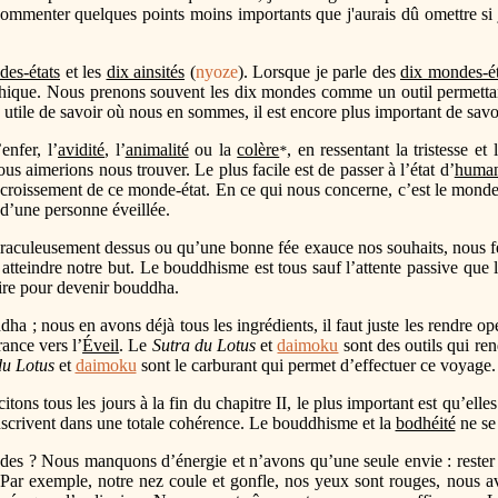
 commenter quelques points moins importants que j'aurais dû omettre si
des-états
et les
dix ainsités
(
nyoze
). Lorsque je parle des
dix mondes-ét
aphique. Nous prenons souvent les dix mondes comme un outil permettant
rès utile de savoir où nous en sommes, il est encore plus important de sav
enfer, l’
avidité
, l’
animalité
ou la
colère
, en ressentant la tristesse 
*
us aimerions nous trouver. Le plus facile est de passer à l’état d’
human
’accroissement de ce monde-état. En ce qui nous concerne, c’est le monde
 d’une personne éveillée.
iraculeusement dessus ou qu’une bonne fée exauce nos souhaits, nous 
 atteindre notre but. Le bouddhisme est tous sauf l’attente passive que 
dire pour devenir bouddha.
 ; nous en avons déjà tous les ingrédients, il faut juste les rendre op
ance vers l’
Éveil
. Le
Sutra du Lotus
et
daimoku
sont des outils qui re
du Lotus
et
daimoku
sont le carburant qui permet d’effectuer ce voyage.
itons tous les jours à la fin du chapitre II, le plus important est qu’elle
’inscrivent dans une totale cohérence. Le bouddhisme et la
bodhéité
ne se 
 Nous manquons d’énergie et n’avons qu’une seule envie : rester au 
. Par exemple, notre nez coule et gonfle, nos yeux sont rouges, nous av