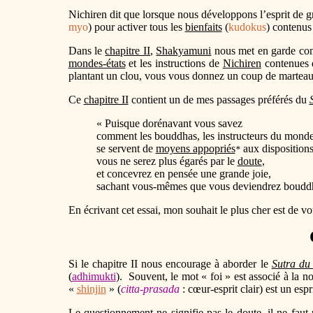
Nichiren dit que lorsque nous développons l’esprit de 
myo
) pour activer tous les
bienfaits
(
kudokus
) contenus
Dans le
chapitre II
,
Shakyamuni
nous met en garde contr
mondes-états
et les instructions de
Nichiren
contenues 
plantant un clou, vous vous donnez un coup de marteau s
Ce
chapitre II
contient un de mes passages préférés du
« Puisque dorénavant vous savez
comment les bouddhas, les instructeurs du monde
se servent de
moyens appopriés
aux dispositions
*
vous ne serez plus égarés par le
doute
,
et concevrez en pensée une grande joie,
sachant vous-mêmes que vous deviendrez boudd
En écrivant cet essai, mon souhait le plus cher est de vo
Si le chapitre II nous encourage à aborder le
Sutra du
(
adhimukti
). Souvent, le mot « foi » est associé à la 
«
shinjin
» (
citta-prasada
: cœur-esprit clair) est un es
Le questionnement ne signifie pas le
doute
, il ne fau