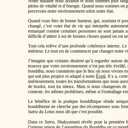
Notre maladie nous affaiblit et nous sommes plus fati
pleins de vitalité et d’énergie. Quand nous sommes en p
percevons notre environnement selon notre état.
Quand vous êtes de bonne humeur, gai, souriant et pos
changé, c’est votre état de vie qui interprète autreme
remarqué comme certaines personnes ne sont jamais sati
difficile d’attirer à soi de bonnes choses quand on est un
Tout cela relève d’une profonde cohérence interne. Le 
intérieur. Le tout est de commencer par changer notre 
J’imagine que certains diraient qu’à regarder autour 
trouvez que votre environnement n’est pas très éveillé,
bouddha, nous constatons que le lieu où nous vivons es
qui soit plus propice et adapté à notre
Éveil
. Il y a, ce
intérieurement, toutes les transformations que nous aurons
de boulot, tout ira mieux. Mais si nous changeons de 
conteste, les mêmes problèmes, même si l'emballage est 
Le bénéfice de la pratique bouddhique réside uniquem
bouddhisme ne cherche pas des récompenses sous forme 
Sutra du Lo
tus nous dit que c'est possible.
Dans ce
Sutra
, Shakyamuni révèle pour la première foi
l’unique raison de l’apparition du Bouddha en ce monde