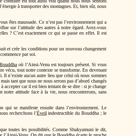
 contraire est tout aussi vrai quand nous nous sentons
’énergie à transporter des montagnes. Et, bien sûr, nous
vous êtes maussade. Ce n’est pas l’environnement qui a
flue sur l’attitude des autres à notre égard. Avez-vous
les ? C’est exactement ce qui se passe en effet. Il est
 suit et crée les conditions pour un nouveau changement
t commence par soi.
 Bouddha
où l’Ainsi-Venu est toujours présent. Si vous
tre vécu, tout notre contexte se transforme. En devenant
. Il n’existe aucun autre lieu que celui où nous sommes
s, mais tant que nous ne nous serons pas d’abord changés
 accepter car il est bien tentant de se dire : si je change
notre attitude face à la vie, nous rencontrerons, sans
ion qui se manifeste ensuite dans l’environnement. Le
nous recherchons l’
Éveil
indestructible du Bouddha ; le
dique toutes les possibilités. Comme Shakyamuni le dit,
e l’Ainsi-Venu. On dit que le Bouddha écarte le proche