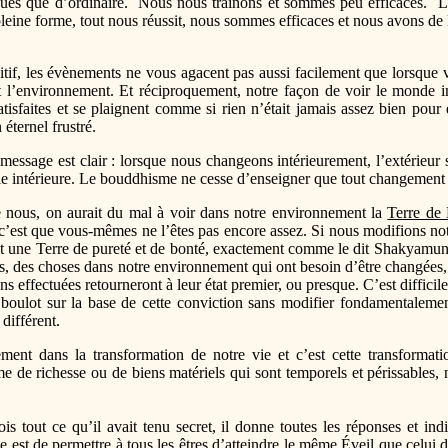
gués que d’ordinaire. Nous nous traînons et sommes peu efficaces. Le
leine forme, tout nous réussit, nous sommes efficaces et nous avons de l
itif, les évènements ne vous agacent pas aussi facilement que lorsque 
nt l’environnement. Et réciproquement, notre façon de voir le monde in
sfaites et se plaignent comme si rien n’était jamais assez bien pour el
 éternel frustré.
message est clair : lorsque nous changeons intérieurement, l’extérieur
vie intérieure. Le bouddhisme ne cesse d’enseigner que tout changemen
de nous, on aurait du mal à voir dans notre environnement la
Terre de
 c’est que vous-mêmes ne l’êtes pas encore assez. Si nous modifions no
t une Terre de pureté et de bonté, exactement comme le dit Shakyamuni
rtes, des choses dans notre environnement qui ont besoin d’être changée
 effectuées retourneront à leur état premier, ou presque. C’est difficile à
boulot sur la base de cette conviction sans modifier fondamentalement 
différent.
ent dans la transformation de notre vie et c’est cette transformat
de richesse ou de biens matériels qui sont temporels et périssables, 
s tout ce qu’il avait tenu secret, il donne toutes les réponses et in
 est de permettre à tous les êtres d’atteindre le même
Éveil
que celui d