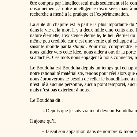
être compris par l'intellect seul mais seulement si la c
raisonnement, à notre intelligence discursive, mais à n
recherche a mené à la pratique et l’expérimentation.
La suite du chapitre est la partie la plus importante du
dans la vie et la mort il y a deux mille cinq cents ans
nature éternelle, l’existence éternelle, le lieu éternel 
même peu crédible car c’est une vérité qui échappe à la l
saisir le monde par la
shinjin
. Pour moi, comprendre l
nous guider vers cette idée, nous aider à ouvrir la port
si attachés. Ces mots nous engagent à nous connecter, ne f
Le Bouddha est Bouddha depuis un temps qui échappe à
notre rationalité matérialiste, tenons pour réel alors qu
nous éprouverons le besoin de relier le bouddhisme à n
n’est lié à aucune personne, aucun point temporel, aucu
mais n’est pas extérieur à nous.
Le Bouddha dit :
« Depuis que je suis vraiment devenu Bouddha un 
Il ajoute qu’il
« faisait son apparition dans de nombreux mondes