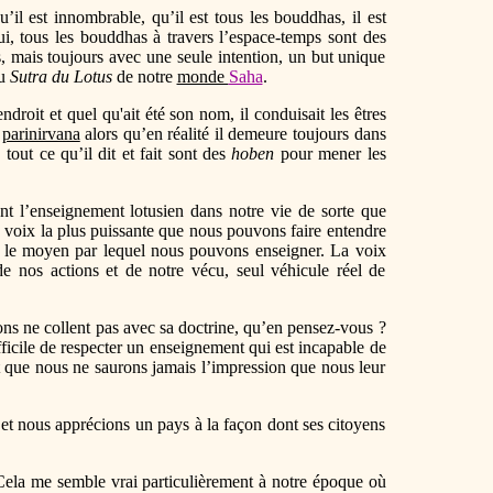
l est innombrable, qu’il est tous les bouddhas, il est
i, tous les bouddhas à travers l’espace-temps sont des
, mais toujours avec une seule intention, un but unique
du
Sutra du Lotus
de notre
monde
Saha
.
droit et quel qu'ait été son nom, il conduisait les êtres
e
parinirvana
alors qu’en réalité il demeure toujours dans
 tout ce qu’il dit et fait sont des
hoben
pour mener les
t l’enseignement lotusien dans notre vie de sorte que
voix la plus puissante que nous pouvons faire entendre
 là le moyen par lequel nous pouvons enseigner. La voix
 nos actions et de notre vécu, seul véhicule réel de
ons ne collent pas avec sa doctrine, qu’en pensez-vous ?
ficile de respecter un enseignement qui est incapable de
et que nous ne saurons jamais l’impression que nous leur
et nous apprécions un pays à la façon dont ses citoyens
 Cela me semble vrai particulièrement à notre époque où