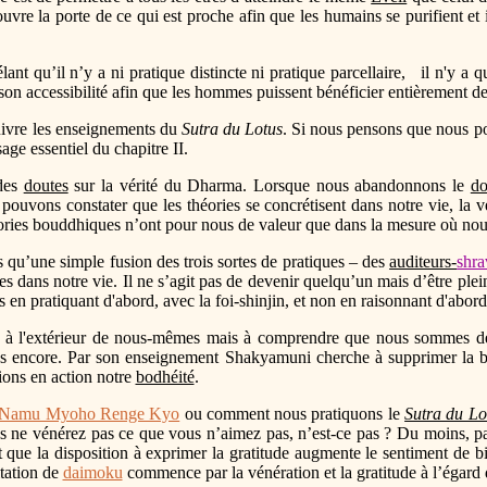
vre la porte de ce qui est proche afin que les humains se purifient et i
nt qu’il n’y a ni pratique distincte ni pratique parcellaire, il n'y a q
 son accessibilité afin que les hommes puissent bénéficier entièrement 
suivre les enseignements du
Sutra du Lotus
. Si nous pensons que nous pou
ge essentiel du chapitre II.
 des
doutes
sur la vérité du Dharma. Lorsque nous abandonnons le
do
 pouvons constater que les théories se concrétisent dans notre vie, la 
ories bouddhiques n’ont pour nous de valeur que dans la mesure où nous 
qu’une simple fusion des trois sortes de pratiques – des
auditeurs-
shra
stes dans notre vie. Il ne s’agit pas de devenir quelqu’un mais d’être 
s en pratiquant d'abord, avec la foi-shinjin, et non en raisonnant d'abor
à l'extérieur de nous-mêmes mais à comprendre que nous sommes des
as encore. Par son enseignement Shakyamuni cherche à supprimer la bar
ions en action notre
bodhéité
.
Namu Myoho Renge Kyo
ou comment nous pratiquons le
Sutra du Lo
s ne vénérez pas ce que vous n’aimez pas, n’est-ce pas ? Du moins, pa
t que la disposition à exprimer la gratitude augmente le sentiment de b
tation de
daimoku
commence par la vénération et la gratitude à l’égard