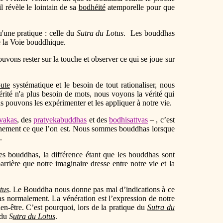
l révèle le lointain de sa
bodhéité
atemporelle pour que
u'une pratique : celle du
Sutra du Lotus
. Les bouddhas
de la Voie bouddhique.
vons rester sur la touche et observer ce qui se joue sur
ute
systématique et le besoin de tout rationaliser, nous
vérité n'a plus besoin de mots, nous voyons la vérité qui
pouvons les expérimenter et les appliquer à notre vie.
vakas
, des
pratyekabuddhas
et des
bodhisattvas
– , c’est
pleinement ce que l’on est. Nous sommes bouddhas lorsque
d.
 bouddhas, la différence étant que les bouddhas sont
rière que notre imaginaire dresse entre notre vie et la
tus
. Le Bouddha nous donne pas mal d’indications à ce
s normalement. La vénération est l’expression de notre
ien-être. C’est pourquoi, lors de la pratique du
Sutra du
 du
S
utra du Lotus
.