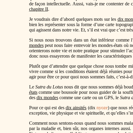
de façon intellectuelle. Aussi, vais-je me contenter de
chapitre II
.
Je voudrais dire d’abord quelques mots sur les
dix mon
bien les représenter sous la forme d’une carte topogr
qui agissent dans notre vie. Et, s’il est vrai que c’est t
Si nous nous trouvons dans un état inférieur comme l’
mondes
peut nous faire entrevoir les mondes-états où no
orienterons notre vie et notre pratique pour stimuler l
donc nous essayerons de manifester les caractéristiques
Plutôt que d’attendre que quelque chose nous tombe m
vivre comme si les conditions étaient déjà réunies pour
agir pour être ce pour quoi nous sommes faits, c’est-à-
Le
Sutra du Lotus
nous dit que nous sommes déjà bouddha
états
comme une boussole pour nous guider de la souffr
des
dix mondes
comme une carte ou un GPS, le
Sutra 
Pour ce qui est des
dix ainsités
(dix
nyoze
) que nous réc
exception, vie physique et vie spirituelle, et qu’elles s
Comment nous sentons-nous quand nous sommes malades ?
par la maladie et, bien sûr, nos organes internes aussi