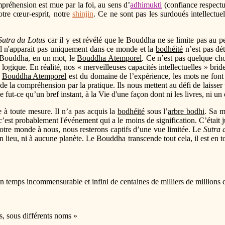
ompréhension est mue par la foi, au sens d’
adhimukti
(confiance respectu
otre cœur-esprit, notre
shinjin
. Ce ne sont pas les surdoués intellectu
Sutra du Lotus
car il y est révélé que le Bouddha ne se limite pas au pe
. Il n'apparait pas uniquement dans ce monde et la
bodhéité
n’est pas dét
du Bouddha, en un mot, le
Bouddha Atemporel
. Ce n’est pas quelque cho
ogique. En réalité, nos « merveilleuses capacités intellectuelles » brid
e
Bouddha Atemporel
est du domaine de l’expérience, les mots ne font
e de la compréhension par la pratique. Ils nous mettent au défi de laiss
ut-ce qu’un bref instant, à la Vie d'une façon dont ni les livres, ni un o
 toute mesure. Il n’a pas acquis la
bodhéité
sous l’
arbre bodhi
. Sa m
e c’est probablement l'événement qui a le moins de signification. C’était 
otre monde à nous, nous resterons captifs d’une vue limitée. Le
Sutra 
n lieu, ni à aucune planète. Le Bouddha transcende tout cela, il est en
temps incommensurable et infini de centaines de milliers de millions 
, sous différents noms »