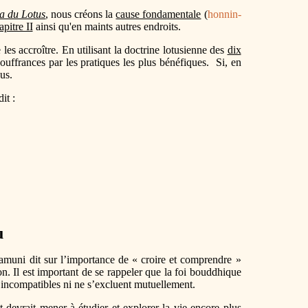
a du Lotus
, nous créons la
cause fondamentale
(
honnin-
apitre II
ainsi qu'en maints autres endroits.
les accroître. En utilisant la doctrine lotusienne des
dix
uffrances par les pratiques les plus bénéfiques. Si, en
us.
dit :
u
uni dit sur l’importance de « croire et comprendre »
n. Il est important de se rappeler que la foi bouddhique
s incompatibles ni ne s’excluent mutuellement.
t devrait mener à étudier et explorer la vie encore plus