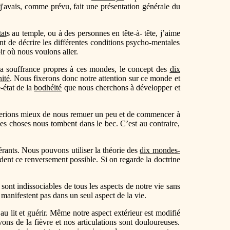
 j'avais, comme prévu, fait une présentation générale du
at
s au temple, ou à des personnes en tête-à- tête, j’aime
 de décrire les différentes conditions psycho-mentales
oir où nous voulons aller.
et la souffrance propres à ces mondes, le concept des
dix
ité
. Nous fixerons donc notre attention sur ce monde et
-état de la
bodhéité
que nous cherchons à développer et
ferions mieux de nous remuer un peu et de commencer à
les choses nous tombent dans le bec. C’est au contraire,
érants. Nous pouvons utiliser la théorie des
dix mondes-
ndent ce renversement possible. Si on regarde la doctrine
s sont indissociables de tous les aspects de notre vie sans
manifestent pas dans un seul aspect de la vie.
lit et guérir. Même notre aspect extérieur est modifié
ons de la fièvre et nos articulations sont douloureuses.