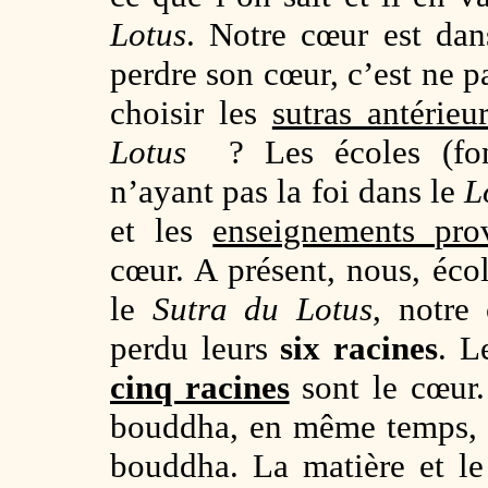
Lotus
. Notre cœur est da
perdre son cœur, c’est ne p
choisir les
sutras antérieu
Lotus
? Les écoles (fondé
n’ayant pas la foi dans le
L
et les
enseignements prov
cœur. A présent, nous, éc
le
Sutra du Lotus
, notre
perdu leurs
six racines
. L
cinq racines
sont le cœur.
bouddha, en même temps, l
bouddha. La matière et le