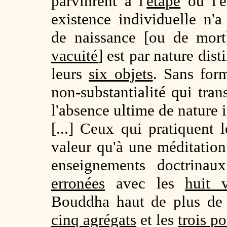
parvinrent à l'
étape
où l'es
existence individuelle n
de naissance [ou de mort]
vacuité
] est par nature dist
leurs
six objets
. Sans form
non-substantialité qui tran
l'absence ultime de nature 
[...] Ceux qui pratiquent 
valeur qu'à une méditation
enseignements doctrinau
erronées
avec les
huit 
Bouddha haut de plus de c
cinq agrégats
et les
trois p