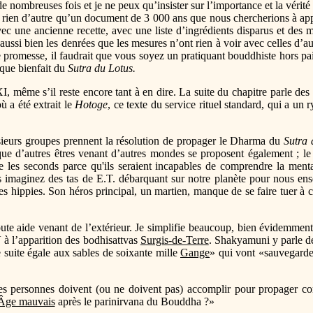
 nombreuses fois et je ne peux qu’insister sur l’importance et la vérité
it rien d’autre qu’un document de 3 000 ans que nous chercherions à app
 une ancienne recette, avec une liste d’ingrédients disparus et des me
 aussi bien les denrées que les mesures n’ont rien à voir avec celles d’
te promesse, il faudrait que vous soyez un pratiquant bouddhiste hors pair
lque bienfait du
Sutra du Lotus.
I, même s’il reste encore tant à en dire. La suite du chapitre parle des 
ù a été extrait le
Hotoge
, ce texte du service rituel standard, qui a un 
sieurs groupes prennent la résolution de propager le Dharma du
Sutra 
ue d’autres êtres venant d’autres mondes se proposent également ; le B
se les seconds parce qu'ils seraient incapables de comprendre la mental
s imaginez des tas de E.T. débarquant sur notre planète pour nous ens
les hippies. Son héros principal, un martien, manque de se faire tuer
te aide venant de l’extérieur. Je simplifie beaucoup, bien évidemment, m
V à l’apparition des bodhisattvas
Surgis-de-Terre
. Shakyamuni y parle 
 suite égale aux sables de soixante mille
Gange
» qui vont «sauvegarder
e les personnes doivent (ou ne doivent pas) accomplir pour propager c
Âge mauvais
après le parinirvana du Bouddha ?»