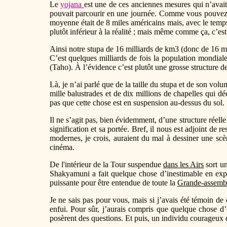
Le
yojana
est une de ces anciennes mesures qui n’avait 
pouvait parcourir en une journée. Comme vous pouvez vou
moyenne était de 8 miles américains mais, avec le temps
plutôt inférieur à la réalité ; mais même comme ça, c’es
Ainsi notre stupa de 16 milliards de km3 (donc de 16 mill
C’est quelques milliards de fois la population mondial
(Taho). À l’évidence c’est plutôt une grosse structure d
Là, je n’ai parlé que de la taille du stupa et de son vo
mille balustrades et de dix millions de chapelles qui 
pas que cette chose est en suspension au-dessus du sol.
Il ne s’agit pas, bien évidemment, d’une structure réelle
signification et sa portée. Bref, il nous est adjoint de r
modernes, je crois, auraient du mal à dessiner une scè
cinéma.
De l'intérieur de la Tour suspendue
dans les Airs
sort u
Shakyamuni a fait quelque chose d’inestimable en ex
puissante pour être entendue de toute la
Grande-assemb
Je ne sais pas pour vous, mais si j’avais été témoin de 
enfui. Pour sûr, j’aurais compris que quelque chose d’e
posèrent des questions. Et puis, un individu courageux 