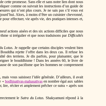
 de cette promesse. Sans elle et sans notre lien dont nous
liquer comme on suivrait les instructions d’un guide de
sures qui n’ont plus cours. Je ne sais pas s’il vous est
aujourd’hui. Alors, à moins d’être un cuisinier chevronné,
 pour effectuer, vie après vie, des pratiques intenses et,
neuf actions aisées et des six actions difficiles que nous
rythme si irrégulier et que nous traduisons par
Difficultés
du Lotus
. Je rappelle que certains disciples veulent bien
ouddha rejette l’offre dans les deux cas. Il refuse les
ité des terriens. Je dis parfois, pour plaisanter, que le
eigner le bouddhisme ! Dans les années 60, le livre de
 à cause de son pacifisme que les hommes ne comprennent
ais vous saisissez l’idée générale. D’ailleurs, il avait
de «
bodhisattvas-mahasattvas
en nombre égal aux sables
, lire, réciter et amplement prêcher ce sutra » après son
orrectement le
Sutra du Lotus.
Shakyamuni répond à la