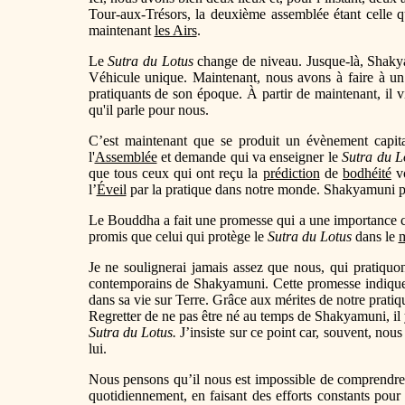
Tour-aux-Trésors, la deuxième assemblée étant celle q
maintenant
les Airs
.
Le
Sutra du Lotus
change de niveau. Jusque-là, Shakya
Véhicule unique. Maintenant, nous avons à faire à un 
pratiquants de son époque. À partir de maintenant, il 
qu'il parle pour nous.
C’est maintenant que se produit un évènement capit
l'
Assemblée
et demande qui va enseigner le
Sutra du L
que tous ceux qui ont reçu la
prédiction
de
bodhéité
vo
l’
Éveil
par la pratique dans notre monde. Shakyamuni p
Le Bouddha a fait une promesse qui a une importance c
promis que celui qui protège le
Sutra du Lotus
dans le
Je ne soulignerai jamais assez que nous, qui pratiquo
contemporains de Shakyamuni. Cette promesse indique qu
dans sa vie sur Terre. Grâce aux mérites de notre prati
Regretter de ne pas être né au temps de Shakyamuni, il 
Sutra du Lotus.
J’insiste sur ce point car, souvent, no
lui.
Nous pensons qu’il nous est impossible de comprendr
quotidiennement, en faisant des efforts constants pou