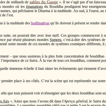
sables du Gange
des de milliards de
». Il ne s’agit pas d’un faisceau
res mondes où les
émanations
du Bouddha prodiguent leur enseignement
yaumes, qui prêchaient le Dharma à la multitude. Au sud, à l'ouest, au n
i de l’est.
un à la multitude des
bodhisattvas
qu’ils doivent à présent se rendre da
 suite, on pourrait dire avec leur staff. Ces groupes commencent à r
nce par réunir plusieurs mondes
Sumeru
, c’est-à-dire des systèmes d
té notre monde de ces mondes de systèmes cosmiques différents, il pur
ement – que nous assistons à la plus forte concentration de bouddhas 
e l’importance de ce
Sutra
. À la vue de tous ces bouddhas, comment po
lle immense échelle il faut situer les évènements qui viennent d’avoir
rendre place à ses côtés. C’est la scène qui est représentée sur notr
afin que tous puissent voir et témoigner que les deux bouddhas sont assi
s Airs
». Ainsi que nous l’avons dit dans l'
Aperçu général
, le
Sutra du
 assemblées. La première assemblée (déjà pas si petite !) est le groupe d