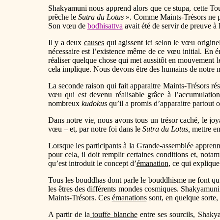
Shakyamuni nous apprend alors que ce stupa, cette Tour-
prêche le
Sutra du Lotus
». Comme Maints-Trésors ne pe
Son vœu de
bodhisattva
avait été de servir de preuve à 
Il y a deux
causes
qui agissent ici selon le vœu origine
nécessaire est l’existence même de ce vœu initial. En é
réaliser quelque chose qui met aussitôt en mouvement le
cela implique. Nous devons être des humains de notre mo
La seconde raison qui fait apparaitre Maints-Trésors ré
vœu qui est devenu réalisable grâce à l’accumulati
nombreux
kudokus
qu’il a promis d’apparaitre partout o
Dans notre vie, nous avons tous un trésor caché, le jo
vœu – et, par notre foi dans le
Sutra du Lotus,
mettre en
Lorsque les participants à la
Grande-assemblée
apprenne
pour cela, il doit remplir certaines conditions et, nota
qu’est introduit le concept d’
émanation
, ce qui explique
Tous les bouddhas dont parle le bouddhisme ne font q
les êtres des différents mondes cosmiques. Shakyamuni 
Maints-Trésors. Ces
émanations
sont, en quelque sorte
A partir de la
touffe blanche
entre ses sourcils, Shaky