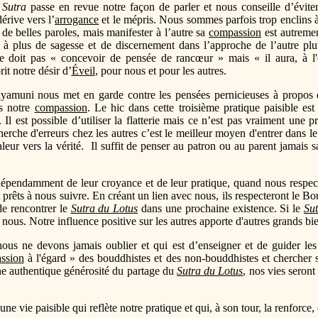
e
Sutra
passe en revue notre façon de parler et nous conseille d’éviter 
érive vers l’
arrogance
et le mépris. Nous sommes parfois trop enclins à
de belles paroles, mais manifester à l’autre sa
compassion
est autremen
 plus de sagesse et de discernement dans l’approche de l’autre plut
ne doit pas « concevoir de pensée de rancœur » mais « il aura, à l'
rit notre désir d’
Éveil
, pour nous et pour les autres.
akyamuni nous met en garde contre les pensées pernicieuses à propos de
ns notre
compassion
. Le hic dans cette troisième pratique paisible e
 Il est possible d’utiliser la flatterie mais ce n’est pas vraiment une 
rche d'erreurs chez les autres c’est le meilleur moyen d'entrer dans l
leur vers la vérité. Il suffit de penser au patron ou au parent jamais sa
épendamment de leur croyance et de leur pratique, quand nous respecton
t prêts à nous suivre. En créant un lien avec nous, ils respecteront le B
e rencontrer le
Sutra du Lotus
dans une prochaine existence. Si le
Su
 nous. Notre influence positive sur les autres apporte d'autres grands bie
ous ne devons jamais oublier et qui est d’enseigner et de guider les
ssion
à l'égard » des bouddhistes et des non-bouddhistes et chercher s
une authentique générosité du partage du
Sutra du Lotus
, nos vies seront
ne vie paisible qui reflète notre pratique et qui, à son tour, la renforc