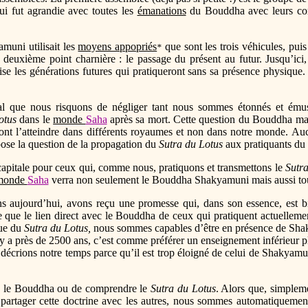
ui fut agrandie avec toutes les
émanations
du Bouddha avec leurs cort
muni utilisait les
moyens appopriés
que sont les trois véhicules, puis
*
deuxième point charnière : le passage du présent au futur. Jusqu’ic
vise les générations futures qui pratiqueront sans sa présence physique
al que nous risquons de négliger tant nous sommes étonnés et émus
otus
dans le
monde
Saha
après sa mort. Cette question du Bouddha mar
nt l’atteindre dans différents royaumes et non dans notre monde. A
ose la question de la propagation du
Sutra du Lotus
aux pratiquants du 
apitale pour ceux qui, comme nous, pratiquons et transmettons le
Sutr
monde
Saha
verra non seulement le Bouddha Shakyamuni mais aussi tou
ns aujourd’hui, avons reçu une promesse qui, dans son essence, est b
e le lien direct avec le Bouddha de ceux qui pratiquent actuellement 
que du
Sutra du Lotus,
nous sommes capables d’être en présence de Shak
y a près de 2500 ans, c’est comme préférer un enseignement inférieur p
us décrions notre temps parce qu’il est trop éloigné de celui de Shakyam
e le Bouddha ou de comprendre le
Sutra du Lotus
. Alors que, simplem
r partager cette doctrine avec les autres, nous sommes automatiquem