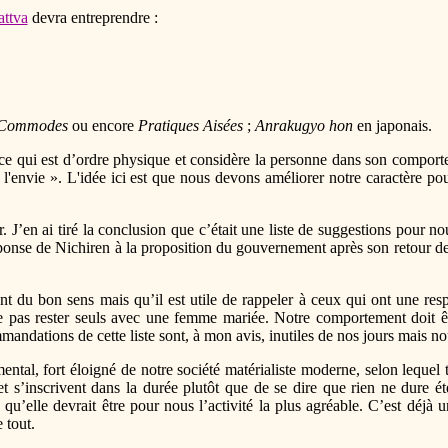
attva
devra entreprendre :
 Commodes
ou encore
Pratiques Aisées
;
Anrakugyo hon
en japonais.
 ce qui est d’ordre physique et considère la personne dans son comport
i l'envie ». L'idée ici est que nous devons améliorer notre caractère 
 J’en ai tiré la conclusion que c’était une liste de suggestions pour nou
réponse de Nichiren à la proposition du gouvernement après son retour d
nt du bon sens mais qu’il est utile de rappeler à ceux qui ont une 
e pas rester seuls avec une femme mariée. Notre comportement doit êtr
mmandations de cette liste sont, à mon avis, inutiles de nos jours mais 
mental, fort éloigné de notre société matérialiste moderne, selon lequel
et s’inscrivent dans la durée plutôt que de se dire que rien ne dure ét
s qu’elle devrait être pour nous l’activité la plus agréable. C’est déj
 tout.