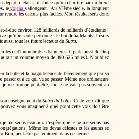
u départ, c’était la distance qu’un char tiré par un bœuf
s, le
yojana
s'allongeait
.
Au VIème siècle, la longueur
our rendre les calculs plus faciles. Mon résultat sera donc
st-à-dire environ 128 milliards de milliards d’étudiants !
ouve qu’une seule personne : le bouddha Maints-Trésors
s aussi tous les futurs lecteurs du
Sutra.
oles et d'innombrables bannières. Il parle aussi de cinq
lle aurait un volume moyen de 390 625 miles3. N'oubliez
par la taille et la magnificence de l’évènement que par sa
de se passer et à ce qui va se passer. Même nos ordinateurs
s je me trompe peut-être, car je ne vais pas souvent au
 son enseignement du
Sutra du Lotus
. Cette voix dit que
 pouvez vous imaginer à quel point cette voix doit être
u je me serais évanoui. J’espère que je ne me serais pas
congrégations
. Même les
devas
célestes et les
asuras
se
 » Bon, peut-être pas vraiment dans ces termes.