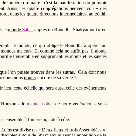
 de lumière ordinaire : c'est la manifestation du pouvoir
. Ainsi, les quatre congrégations peuvent voir « des
ord, dans les quatre directions intermédiaires, au zénith
ns le
monde
Saha
, auprès du Bouddha Shakyamuni » en
emplir le monde, ce qui oblige le Bouddha à opérer un
e mondes majeurs. Et comme cela ne suffit pas, il ajoute
ifie l’ensemble en supprimant les monts et les saletés
que l’on puisse trouver dans les sutras. Cela doit nous
urrions-nous
douter
encore de sa vérité ?
 lieu, cette échelle qui sera aussi celle des évènements
e
Honzo
n – le
mandala
objet de notre vénération – sous
s ensemble à l’intérieur, côte à côte.
 Lotus
est divisé en « Deux lieux et trois
Assemblées
».
e disciples autour de Shakyamuni avant l’apparition de la