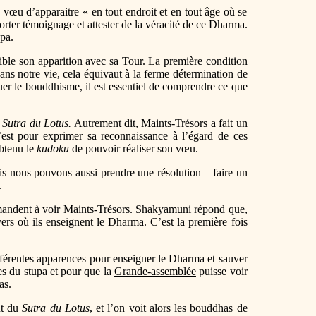
 vœu d’apparaitre « en tout endroit et en tout âge où se
orter témoignage et attester de la véracité de ce Dharma.
upa.
sible son apparition avec sa Tour. La première condition
ans notre vie, cela équivaut à la ferme détermination de
uer le bouddhisme, il est essentiel de comprendre ce que
u
Sutra du Lotus.
Autrement dit, Maints-Trésors a fait un
’est pour exprimer sa reconnaissance à l’égard de ces
obtenu le
kudoku
de pouvoir réaliser son vœu.
is nous pouvons aussi prendre une résolution – faire un
.
demandent à voir Maints-Trésors. Shakyamuni répond que,
vers où ils enseignent le Dharma. C’est la première fois
fférentes apparences pour enseigner le Dharma et sauver
es du stupa et pour que la
Grande-assemblée
puisse voir
as.
ut du
Sutra du Lotus
, et l’on voit alors les bouddhas de