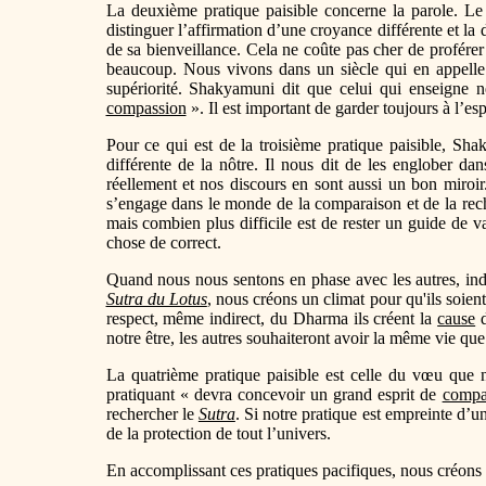
La deuxième pratique paisible concerne la parole. L
distinguer l’affirmation d’une croyance différente et la d
de sa bienveillance. Cela ne coûte pas cher de proférer 
beaucoup. Nous vivons dans un siècle qui en appelle à
supériorité. Shakyamuni dit que celui qui enseigne 
compassion
». Il est important de garder toujours à l’esp
Pour ce qui est de la troisième pratique paisible, Sh
différente de la nôtre. Il nous dit de les englober da
réellement et nos discours en sont aussi un bon miroir.
s’engage dans le monde de la comparaison et de la reche
mais combien plus difficile est de rester un guide de va
chose de correct.
Quand nous nous sentons en phase avec les autres, ind
Sutra du Lotus
, nous créons un climat pour qu'ils soien
respect, même indirect, du Dharma ils créent la
cause
d
notre être, les autres souhaiteront avoir la même vie que
La quatrième pratique paisible est celle du vœu que n
pratiquant « devra concevoir un grand esprit de
compa
rechercher le
Sutra
. Si notre pratique est empreinte d’
de la protection de tout l’univers.
En accomplissant ces pratiques pacifiques, nous créons u