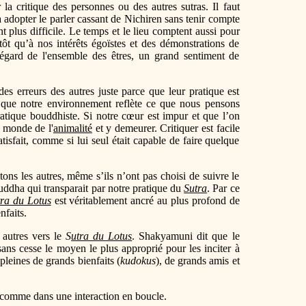
la critique des personnes ou des autres sutras. Il faut
 adopter le parler cassant de Nichiren sans tenir compte
t plus difficile. Le temps et le lieu comptent aussi pour
ôt qu’à nos intérêts égoïstes et des démonstrations de
égard de l'ensemble des êtres, un grand sentiment de
s erreurs des autres juste parce que leur pratique est
st que notre environnement reflète ce que nous pensons
pratique bouddhiste. Si notre cœur est impur et que l’on
e monde de l'
animalité
et y demeurer. Critiquer est facile
tisfait, comme si lui seul était capable de faire quelque
s les autres, même s’ils n’ont pas choisi de suivre le
ouddha qui transparait par notre pratique du
Sutra
. Par ce
tra du Lotus
est véritablement ancré au plus profond de
nfaits.
 autres vers le
S
utra du Lotus
. Shakyamuni dit que le
ans cesse le moyen le plus approprié pour les inciter à
 pleines de grands bienfaits (
kudokus
), de grands amis et
e, comme dans une interaction en boucle.