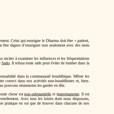
ement. Celui qui enseigne le Dharma doit être « patient,
pour être dignes d’enseigner non seulement avec des mots
s inciter à examiner les influences et les fréquentations
e
Sado
. Il refusa toute aide pour éviter de tomber dans la
responsabilité dans la communauté bouddhique. Même les
e correct dans nos activités non-bouddhistes et, bien-
nous pouvons néanmoins les garder en tête.
 toute chose est
non-substantielle
et i
mpermanente
. Il est
ernellement. Avec tous les loisirs dont nous disposons,
à une pratique en soi que de trouver dans chacune de nos