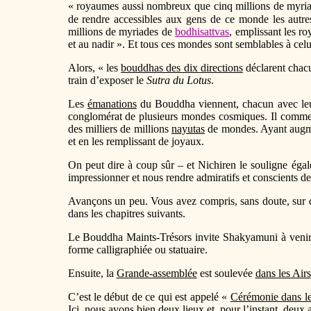
« royaumes aussi nombreux que cinq millions de myria
de rendre accessibles aux gens de ce monde les aut
millions de myriades de
bodhisattvas
, emplissant les ro
et au nadir ». Et tous ces mondes sont semblables à celu
Alors, « les
bouddhas des dix directions
déclarent chac
train d’exposer le
Sutra du Lotus
.
Les
émanations
du Bouddha viennent, chacun avec leur
conglomérat de plusieurs mondes cosmiques. Il comme
des milliers de millions
nayutas
de mondes. Ayant augmen
et en les remplissant de joyaux.
On peut dire à coup sûr – et Nichiren le souligne égal
impressionner et nous rendre admiratifs et conscients d
Avançons un peu. Vous avez compris, sans doute, sur que
dans les chapitres suivants.
Le Bouddha Maints-Trésors invite Shakyamuni à venir p
forme calligraphiée ou statuaire.
Ensuite, la
Grande-assemblée
est soulevée
dans les Airs
C’est le début de ce qui est appelé «
Cérémonie dans le
Ici, nous avons bien deux lieux et, pour l’instant, deux