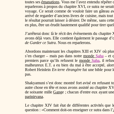
toutes ses
émanations
. Vous me l’avez entendu répéter de
reparlerons à propos du chapitre XVI, ce sutra ne sera
voyage. Ce serait comme de vouloir faire un gâteau avec
arrivé de regarder d’anciens livres de cuisine, mais tout
le résultat pourrait laisser à désirer. De même, sans cet
en plus, être un érudit hautement qualifié pour tirer que
J’arrêterai donc là le récit des évènements du chapitre X
avons déjà vues. Elle contient également le passage d’o
de Garder ce Sutra
. Nous en reparlerons.
Abordons maintenant les chapitres XIII et XIV où plu
s’en charger – mais pas dans notre
monde
Saha
– et q
premiers parce qu’ils refusent le
monde
Saha
, il refu
malheureux E.T. a eu bien du mal à être accepté, alor
Robert Heinlein
En terre étrangère
fut une bible pour 
pas.
Shakyamuni s’est donc montré fort avisé en refusant tou
autre chose en tête et nous avons assisté au chapitre X
de soixante mille
Gang
e ; chacun d'entre eux ayant une
parinirvana
.
Le chapitre XIV fait état de différentes activités qu
question : «Comment doit-on enseigner ce sutra dans l’