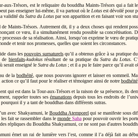
aux-Trésors, est le reliquaire du bouddha Maints-Trésors qui a fait le
ut pas enseigner lui-même, il va partout où le
Lotus
est dévoilé pour p
la validité du
Sutra du Lotus
par son apparition et en faisant voir son st
l de Maints-Trésors. Autrement dit, il y a deux choses qui rendent pos
nonçant ce vœu, il a simultanément rendu possible sa concrétisation. D
 processus de sa réalisation. Ainsi, lorsqu’on exprime le vœu de pratiq
nde et tenir nos promesses, quelles que soient les circonstances.
side dans les
pouvoirs surnaturels
qu’il a obtenus grâce à sa pratique d
on de
bienfaits
-
kudokus
résultant de sa pratique du
Sutra du Lotus
. C
ù serait enseigné le
Sutra du Lotus
; et il a pu le faire parce qu’il avait 
yau de la
bodhéité
, que nous pouvons ignorer et laisser en sommeil. Ma
 action ce qu’il faut pour le réaliser et témoigner ainsi de notre
bodhéité
nt qui est dans la Tour-aux-Trésors et la raison de sa présence, ils 
mment, rappeler toutes ses
émanations
depuis tous les endroits de l’uni
 pourquoi il y a tant de bouddhas dans différents sutras.
u’un avec Shakyamuni, le
Bouddha Atemporel
qui se manifeste sous di
les fait se rassembler dans le
monde
Saha
pour pouvoir ouvrir les port
, des répliques du Bouddha Shakyamuni, ce ne sont pas d'autres bouddh
amuni émet un rai de lumière vers l’est, comme il l’a déjà fait au déb