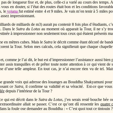
pas de longueur fixe et, de plus, celle-ci a varié au cours des temps. A
s en douter, si l’état des routes était bon et les conditions favorable
, le
yojana
fut estimé entre 4 et 9 miles. Je vais m’en tenir à 5 miles p
t assez impressionnant.
iards de milliards de m3) aurait pu contenir 8 fois plus d’étudiants, c’e
e. Dans le
Sutra du Lotus
au moment où apparait la Tour, il ne s’y tr
estinée à impressionner non seulement tous ceux qui étaient présents mai
lume en mètres cubes. Mais le
Sutra
le décrit comme étant décoré de bander
décorent la Tour. Selon mes calculs, cela signifierait que chaque chape
 et, comme je l’ai dit, le but est d’impressionner l’assistance aussi bien 
ester assis tranquilles et de prêter toute notre attention à ce qui vient 
ne d’une telle ampleur. En tout cas, je n’ai encore rien vu de tel. Mai
ne grande voix qui adresse des louanges au Bouddha Shakyamuni pour
posant ce
Sutra,
il confirme sa validité et sa véracité. Est-ce que vous
lée
depuis l’intérieur de la Tour ?
ce qui est décrit dans le
Sutra du Lotus
, j’en serais resté bouche bée o
xtraordinaire allait se passer. C’est ce qu’ont dû ressentir les
quatre 
dans la foule ose demander au Bouddha : « C’est quoi tout ce tintouin ?