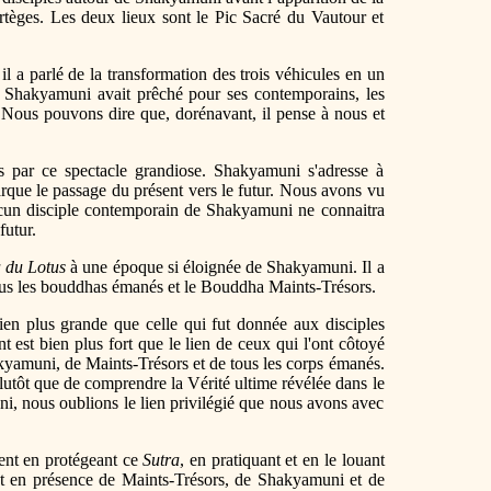
èges. Les deux lieux sont le Pic Sacré du Vautour et
 il a parlé de la transformation des trois véhicules en un
i, Shakyamuni avait prêché pour ses contemporains, les
. Nous pouvons dire que, dorénavant, il pense à nous et
 par ce spectacle grandiose. Shakyamuni s'adresse à
que le passage du présent vers le futur. Nous avons vu
ucun disciple contemporain de Shakyamuni ne connaitra
futur.
a du Lotus
à une époque si éloignée de Shakyamuni. Il a
s les bouddhas émanés et le Bouddha Maints-Trésors.
ien plus grande que celle qui fut donnée aux disciples
est bien plus fort que le lien de ceux qui l'ont côtoyé
yamuni, de Maints-Trésors et de tous les corps émanés.
lutôt que de comprendre la Vérité ultime révélée dans le
uni, nous oublions le lien privilégié que nous avons avec
ent en protégeant ce
Sutra
, en pratiquant et en le louant
ent en présence de Maints-Trésors, de Shakyamuni et de