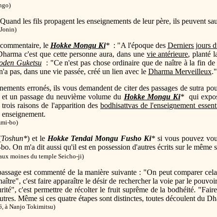
ingo
)
Quand les fils propagent les enseignements de leur père, ils peuvent sauv
 Jonin)
 commentaire, le
Hokke Mongu Ki
*
: "A l'époque des
Derniers jours 
Dharma c'est que cette personne aura, dans une
vie antérieure
, planté 
oden Guketsu
: "Ce n'est pas chose ordinaire que de naître à la fin de 
 n'a pas, dans une vie passée, créé un lien avec le
Dharma Merveilleux
."
nements erronés, ils vous demandent de citer des passages de sutra pour
et un passage du neuvième volume du
Hokke Mongu Ki
*
qui expose
s trois raisons de l'apparition des
bodhisattvas de l'enseignement essent
n enseignement.
mi-bo)
(
Toshun
*
) et le
Hokke Tendai Mongu Fusho
Ki
*
si vous pouvez vou
. On m'a dit aussi qu'il est en possession d'autres écrits sur le même s
aux moines du temple Seicho-ji)
 passage est commenté de la manière suivante : "On peut comparer cel
aître", c'est faire apparaître le désir de rechercher la voie par le pouvoi
é", c'est permettre de récolter le fruit suprême de la bodhéité. "Faire
res. Même si ces quatre étapes sont distinctes, toutes découlent du D
6, à Nanjo Tokimitsu)