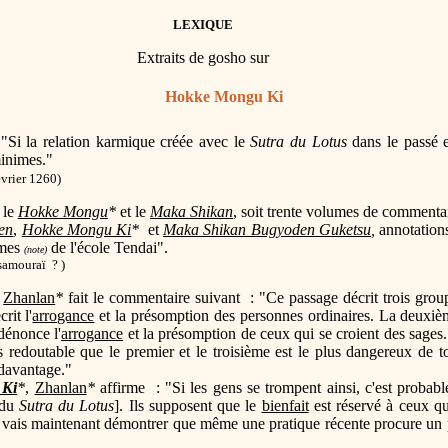
LEXIQUE
Extraits de gosho sur
Hokke Mongu Ki
: "Si la relation karmique créée avec le
Sutra du Lotus
dans le passé e
minimes."
vrier 1260)
, le
Hokke Mongu
*
et le
Maka Shikan
, soit trente volumes de commenta
en
,
Hokke Mongu Ki
*
et
Maka Shikan Bugyoden Guketsu
,
annotation
umes
de l'école Tendai".
(note)
samouraï ? )
,
Zhanlan
*
fait le commentaire suivant : "Ce passage décrit trois gro
rit l'
arrogance
et la présomption des personnes ordinaires. La deuxièm
dénonce l'
arrogance
et la présomption de ceux qui se croient des sages
 redoutable que le premier et le troisième est le plus dangereux de to
 davantage."
 Ki
*
,
Zhanlan
*
affirme : "Si les gens se trompent ainsi, c'est probab
 du
Sutra du Lotus
]. Ils supposent que le
bienfait
est réservé à ceux qu
je vais maintenant démontrer que même une pratique récente procure u