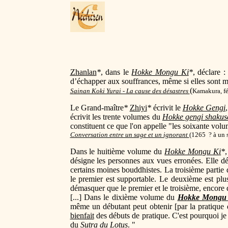
Zhanlan
*
, dans le
Hokke Mongu Ki
*
, déclare 
d’échapper aux souffrances, même si elles sont 
(
Sainan Koki Yurai - La cause des désastres
Kamakura, fé
Le Grand-maître
*
Zhiyi
*
écrivit le
Hokke Gengi
écrivit les trente volumes du
Hokke gengi shakus
constituent ce que l'on appelle "les soixante vol
Conversation entre un sage et un ignorant
(
1265 ? à un 
Dans le huitième volume du
Hokke Mongu Ki
*
désigne les personnes aux vues erronées. Elle déc
certains moines bouddhistes. La troisième partie 
le premier est supportable. Le deuxième est plus
démasquer que le premier et le troisième, encore
[...] Dans le dixième volume du
Hokke Mongu
même un débutant peut obtenir [par la pratique
bienfait
des débuts de pratique. C'est pourquoi 
du
Sutra du Lotus
. "