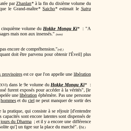
elatée par
Zhanlan
*
à la fin du dixième volume du
 que le Grand-maître
*
Saicho
*
estimait le
Sutra
 le cinquième volume du
Hokke Mongu Ki
*
: "A
 sages mais non aux insensés."
(note)
 a pas encore de compréhension."
(réf.)
quant doit être parvenu pour obtenir l'Éveil] plus
 provisoires
est ce que l'on appelle une
libération
dans le 9e volume du
Hokke Mongu Ki
*
:
(XVI)
sé furent exposés pour accéder à la vérités", [le
appelée une
libération
éphémère. Pas une personne
s
hommes
et du
ciel
ne peut manquer de sortir des
 la pratique, qui consiste à se réjouir [d'entendre
 capacités sont encore latentes sont dispensés de
 jours du Dharma
; et il y a encore une différence
solite qu'] un tigre sur la place du marché". (r
éf.)