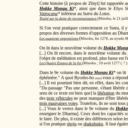
Cette histoire [à propos de Zhiyi] fut rapportée 
Hokke Mongu Ki
*
, ainsi que dans le
Ebyo S
Vairocana
*
inférieur au
Sutra du Lotus
.
Traité sur la dette de reconnaissance
(
Minobu, le 21 juill
Si l'on veut pratiquer correctement ce Sutra, il y
propos des diverses formes d'opposition au Dharm
(
Les quatorze oppositions
Minobu, fin 1276, au nyudo 
On lit dans le neuvième volume du
Hokke Mong
[...] On lit encore, dans le neuvième volume du
l'objet de méditation est profond, plus basse est l'
Les Quatre Etapes de la foi
(Minobu ; 10 avril 1277 ( ? )
Dans le 9e volume du
Hokke Mongu Ki
*
on lit
éphémère." A quoi Ryosho-bo
vous a répond
(note)
[...] Il est pourtant bien dit, en effet, dans les 
"Du passage "Pas une personne, s'étant libérée d
sens de ce texte est bien que] la
libération
du mo
des
trois véhicules
ne peut manquer d'être libér
trois mauvaises voies
. Toutefois, ils ne sont tous
[...] Vous le verrez dans le 9e volume du
Hokke
enseigner le Dharma]. Ceux dont les capacités so
le faire. De plus, il existe des différences selon l
si l'on pratique
shoju
ou
shakubuku
. Il faut éga