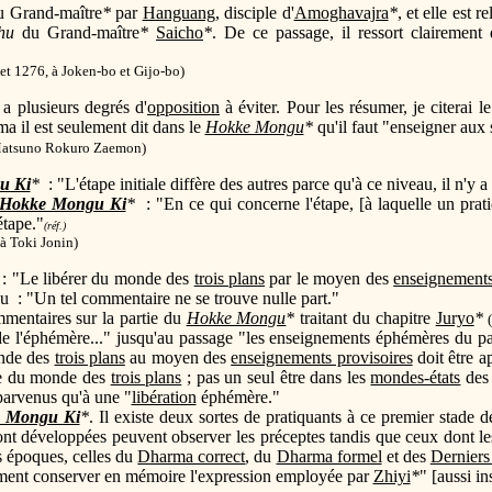
au Grand-maître
*
par
Hanguang
, disciple d'
Amoghavajra
*
, et elle est r
hu
du Grand-maître
*
Saicho
*
. De ce passage, il ressort clairement
et 1276, à Joken-bo et Gijo-bo)
 a plusieurs degrés d'
opposition
à éviter. Pour les résumer, je citerai
a il est seulement dit dans le
Hokke Mongu
*
qu'il faut "enseigner aux
Matsuno Rokuro Zaemon)
u Ki
*
: "L'étape initiale diffère des autres parce qu'à ce niveau, il n'y
Hokke Mongu Ki
*
: "En ce qui concerne l'étape, [à laquelle un prati
étape."
(réf.)
 à Toki Jonin)
 : "Le libérer du monde des
trois plans
par le moyen des
enseignements
u : "Un tel commentaire ne se trouve nulle part."
commentaires sur la partie du
Hokke Mongu
*
traitant du chapitre
Juryo
*
e l'éphémère..." jusqu'au passage "les enseignements éphémères du pas
nde des
trois plans
au moyen des
enseignements provisoires
doit être 
ée du monde des
trois plans
; pas un seul être dans les
mondes-états
de
 parvenus qu'à une "
libération
éphémère."
 Mongu Ki
*
. Il existe deux sortes de pratiquants à ce premier stade de
nt développées peuvent observer les préceptes tandis que ceux dont les
es époques, celles du
Dharma correct
, du
Dharma formel
et des
Derniers
lement conserver en mémoire l'expression employée par
Zhiyi
*
" [aussi in