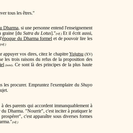
er tous les êtres."
du Dharma
, si une personne entend l'enseignement
la graine [du
Sutra du Lotus
]."
Et il écrit aussi,
(réf.)
l'
époque du Dharma formel
et de pouvoir lire les
(réf.)
 appuyer vos dires, citez le chapitre
Yujutsu
(XV)
 les trois raisons du refus de la proposition des
iel
. Ce sont là des principes de la plus haute
(note)
s les procurer. Empruntez l'exemplaire du
Shuyo
ujet.
a à des parents qui accordent immanquablement à
r du Dharma. "Nourrir", c'est inciter à pratiquer le
 prospérer", c'est apparaître sous diverses formes
harma."
(réf.)