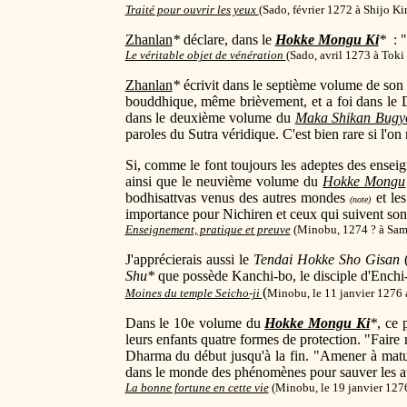
Traité pour ouvrir les yeux
(
Sado, février 1272 à Shijo K
Zhanlan
*
déclare, dans le
Hokke Mongu Ki
*
: "
Le véritable objet de vénération
(
Sado, avril 1273 à Toki
Zhanlan
*
écrivit dans le septième volume de son
bouddhique, même brièvement, et a foi dans le 
dans le deuxième volume du
Maka Shikan Bugy
paroles du Sutra véridique. C'est bien rare si l'on
Si, comme le font toujours les adeptes des enseig
ainsi que le neuvième volume du
Hokke Mongu
bodhisattvas venus des autres mondes
et le
(note)
importance pour Nichiren et ceux qui suivent so
Enseignement, pratique et preuve
(Minobu, 1274 ? à Sam
J'apprécierais aussi le
Tendai Hokke Sho Gisan
Shu
*
que possède Kanchi-bo, le disciple d'Enchi-bo
(
Moines du temple Seicho-ji
Minobu, le 11 janvier 1276 
Dans le 10e volume du
Hokke Mongu Ki
*
, ce
leurs enfants quatre formes de protection. "Faire n
Dharma du début jusqu'à la fin. "Amener à maturit
dans le monde des phénomènes pour sauver les aut
La bonne fortune en cette vie
(
Minobu, le 19 janvier 127