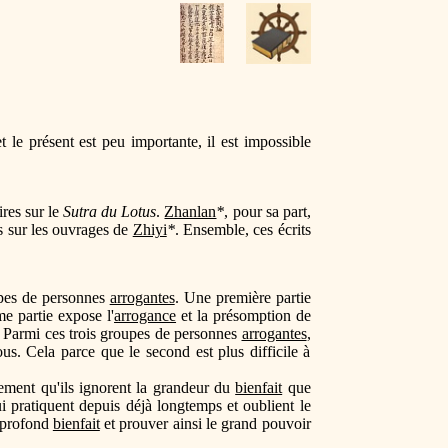
t le présent est peu importante, il est impossible
ires sur le
Sutra du Lotus
.
Zhanlan
*
, pour sa part,
s sur les ouvrages de
Zhiyi
*
. Ensemble, ces écrits
upes de personnes
arrogantes
. Une première partie
e partie expose l'
arrogance
et la présomption de
. Parmi ces trois groupes de personnes
arrogantes
,
us. Cela parce que le second est plus difficile à
lement qu'ils ignorent la grandeur du
bienfait
que
i pratiquent depuis déjà longtemps et oublient le
n profond
bienfait
et prouver ainsi le grand pouvoir