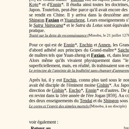
Kojo
*
et d'
Ennin
*
. Il étudia ainsi toutes les doctrin
Japon. Toutefois, peut-être parce qu'il avait encore des
se rendit en Chine. Il y arriva dans la deuxième ann
Shingon
Faxian
et
Yuanzheng
. Leurs enseignements s'
le
Sutra
Vairocana
*
et le
Sutra du Lotus
sont équivalen
pratique.
Traité sur la dette de reconnaissance
(
Minobu, le 21 juillet 127
Pour ce qui est de
Ennin
*
,
Enchin
et
Annen
, les Gra
d'abord adhéré aux principes du Grand-maître
*
Saich
de maîtres tels que Yuan-zheng et
Faxian
, et, dans le
Alors même qu'ils vivaient physiquement dans "
superficiellement, mais, en réalité, ils trahissaient son es
Le principe de l'atteinte de la bodhéité sans changer d'apparen
Après lui, il y eut
Enchin
, connu plus tard sous le n
avait été disciple de l'éminent moine
Gishin
*
. Au Japo
direction de
Gishin
*
,
Encho
*
,
Ennin
*
et d'autres. De p
en revint dans la 1ère année de l'ère Jogan [859]. Au co
des deux enseignements du
Tendai
et du
Shingon
sous 
(
Le corps et l'esprit des simples mortels
Minobu, à un disciple)
voir également :
Retour au
hau