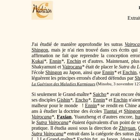
Extrai
J'ai étudié de manière approfondie les sutras
Vairoc
Shingon
, mais je n'ai rien trouvé dans ces écrits qui 
affirmation ne fait que reprendre la conception err
Kukai
*
,
Ennin
*
,
Enchin
et d'autres. Maintenant, plu
Shakyamuni et
Vairocana
*
était de placer le
Sutra du L
l'école
Shingon
au Japon, ainsi que
Ennin
*
et
Enchin
,
léguèrent les principes erronés d'abord défendus par
Sh
(
La Guérison des Maladies Karmiques
Minobu, 3 novembre 127
Si seulement le Grand-maître
*
Saicho
*
avait encore été
ses disciples
Gishin
*
,
Encho
*
,
Ennin
*
et
Enchin
n'aien
malheur pour le monde !
Ennin
*
se rendit en Chine a
ans à étudier la doctrine des écoles
Tiantai
et
Shingo
Vairocana
*
,
Faxian
, Yuanzheng et d'autres encore,
hu
le
Sutra
Vairocana
*
étaient équivalents d'un point de v
pratique. Il étudia aussi sous la direction de
Zhiyuan
,
Sutra
Vairocana
*
entrait dans la catégorie des sutras
H
[...] Le Grand-maître
*
Enchin
fut, au Japon, [dans sa 