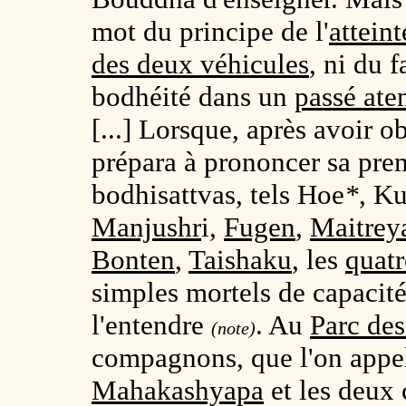
mot du principe de l'
attein
des deux véhicules
, ni du f
bodhéité dans un
passé ate
[...] Lorsque, après avoir 
prépara à prononcer sa prem
bodhisattvas, tels Hoe
*
, K
Manjushr
i,
Fugen
,
Maitrey
Bonten
,
Taishaku
, les
quatr
simples mortels de capacité
l'entendre
. Au
Parc de
(note)
compagnons, que l'on appe
Mahakashyapa
et les deux 