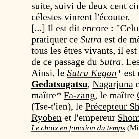
suite, suivi de deux cent ci
célestes vinrent l'écouter.
[...] Il est dit encore : "Cel
pratiquer ce
Sutra
est de mê
tous les êtres vivants, il est
de ce passage du
Sutra
. Le
Ainsi, le
Sutra Kegon
*
est 
Gedatsugatsu
,
Nagarjuna
e
maître
*
Fa-zang
, le maître
(Tse-t'ien), le
Précepteur Sh
Ryoben
et l'empereur
Sho
Le choix en fonction du temps
(Min