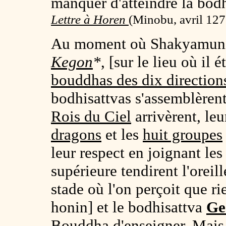
manquer d'atteindre la bodh
Lettre à Horen
(
Minobu, avril 12
Au moment où Shakyamuni s
Kegon
*
, [sur le lieu où il é
bouddhas des dix direction
bodhisattvas s'assemblèren
Rois du Ciel
arrivèrent, leu
dragons
et les
huit groupes
leur respect en joignant les
supérieure tendirent l'oreil
stade où l'on perçoit que r
honin] et le bodhisattva
Ge
Bouddha d'enseigner. Mais 