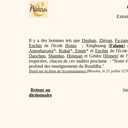
Extrai
Il y a des hommes tels que
Dushun
,
Zhiyan
,
Fa-zan
Enchin
de l'école
Hosso
; Xinghuang [
Falang
]
Amoghavajra
*
,
Kukai
*
,
Ennin
*
et
Enchin
de l'écol
Daochuo
,
Shandao
,
Huiguan
et Genku [
Honen
] de l
respective, chacun de ces maîtres proclame : "Notre éco
profond des enseignements du Bouddha."
Traité sur la dette de reconnaissance
(
Minobu, le 21 juillet 127
Retour au
hau
dictionnaire