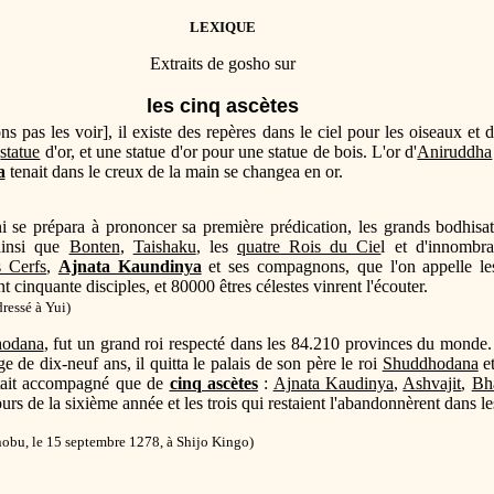
LEXIQUE
Extraits de gosho sur
les cinq ascètes
pas les voir], il existe des repères dans le ciel pour les oiseaux et
e
statue
d'or, et une statue d'or pour une statue de bois. L'or d'
Aniruddha
a
tenait dans le creux de la main se changea en or.
 se prépara à prononcer sa première prédication, les grands bodhisat
ainsi que
Bonten
,
Taishaku
, les
quatre Rois du Cie
l et d'innombra
s Cerfs
,
Ajnata Kaundinya
et ses compagnons, que l'on appelle l
 cinquante disciples, et 80000 êtres célestes vinrent l'écouter.
ressé à Yui)
odana
, fut un grand roi respecté dans les 84.210 provinces du monde.
'âge de dix-neuf ans, il quitta le palais de son père le roi
Shuddhodana
et
'était accompagné que de
cinq ascètes
:
Ajnata Kaudinya
,
Ashvajit
,
Bh
urs de la sixième année et les trois qui restaient l'abandonnèrent dans l
obu, le 15 septembre 1278, à Shijo Ki
ngo)