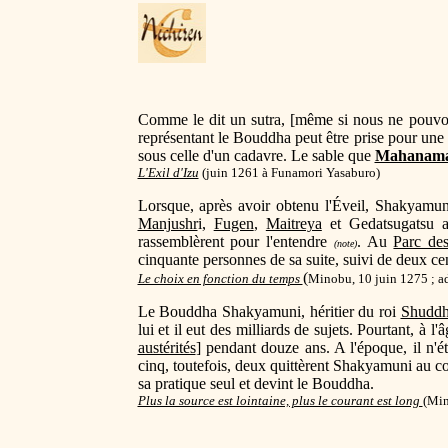
Comme le dit un sutra, [même si nous ne pouvons 
représentant le Bouddha peut être prise pour un
sous celle d'un cadavre. Le sable que
Mahanam
L'Exil d'Izu
(
juin 1261 à Funamori Yasaburo)
Lorsque, après avoir obtenu l'Éveil, Shakyamuni
Manjushr
i,
Fugen
,
Maitreya
et Gedatsugatsu 
rassemblèrent pour l'entendre
. Au
Parc de
(note)
cinquante personnes de sa suite, suivi de deux cent
(
Le choix en fonction du temps
Minobu, 10 juin 1275 ; ad
Le Bouddha Shakyamuni, héritier du roi
Shuddh
lui et il eut des milliards de sujets. Pourtant, à l
austérités
] pendant douze ans. A l'époque, il n
cinq, toutefois, deux quittèrent Shakyamuni au co
sa pratique seul et devint le Bouddha.
Plus la source est lointaine, plus le courant est long
(Min