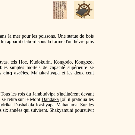
 dans la mer pour les poissons. Une
statue
de bois
lui apparut d'abord sous la forme d'un lièvre puis
tvas, tels
Hoe
,
Kudokurin
, Kongodo, Kongozo,
bles simples mortels de capacité supérieure se
es
cinq ascètes
,
Mahakashyapa
et les deux cent
 Tous les rois du
Jambudvipa
s'inclinèrent devant
 se retira sur le Mont
Dandaka
[où il pratiqua les
adrika
,
Dashabala
Kashyapa
Mahanama
. Sur les
es six années qui suivirent. Shakyamuni poursuivit