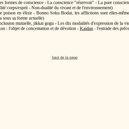
es formes de conscience - La conscience "réservoir" - La pure conscien
ité corps/esprit - Non-dualité du vivant et de l'environnement)
 poison en élixir - Bonno Soku Bodai, les afflictions sont elles-mêmes
 sous sa forme actuelle)
clusion mutuelle, jikkai gogu - Les dix modalités d'expression de la vie
 : l'objet de concentation et de dévotion -
Kaidan
- l'estrade des pré
haut de la page