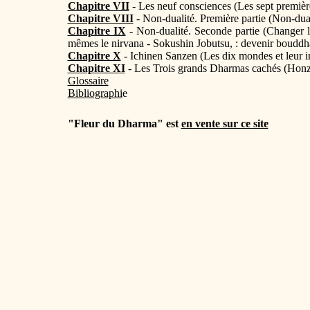
Chapitre VII
- Les neuf consciences (Les sept premièr
Chapitre VIII
- Non-dualité. Première partie (Non-dual
Chapitre IX
- Non-dualité. Seconde partie (Changer le
mêmes le nirvana - Sokushin Jobutsu, : devenir bouddha
Chapitre X
- Ichinen Sanzen (Les dix mondes et leur in
Chapitre XI
- Les Trois grands Dharmas cachés (Honzon
Glossaire
Bibliographi
e
"Fleur du Dharma" est
en vente sur ce site