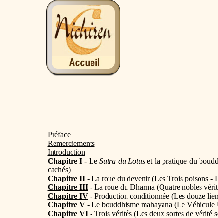
Préface
Remerciements
Introduction
Chapitre I
- Le
Sutra du Lotus
et la pratique du boud
cachés)
Chapitre II
- La roue du devenir (Les Trois poisons - 
Chapitre III
- La roue du Dharma (Quatre nobles vérité
Chapitre IV
- Production conditionnée (Les douze lien
Chapitre V
- Le bouddhisme mahayana (Le Véhicule Un
Chapitre VI
- Trois vérités (Les deux sortes de vérité s