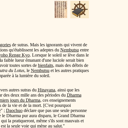
gories
de sutras. Mais les ignorants qui vivent de
tions qu'établissent les adeptes du
Nembutsu
entre
oho Renge Kyo
. Lorsque le soleil se lève dans le
la faible lueur émanant d'une luciole serait bien
uvoir toutes sortes de
bienfaits
, mais des débris de
utra du Lotus
, le
Nembutsu
et les autres pratiques
arée à la lumière du soleil.
ivers autres sutras du
Hinayana
, ainsi que les
ur des deux mille ans des périodes du
Dharma
niers jours du Dharma
, ces enseignements
 de la vie et de la mort. [C'est pourquoi
e
" ;
Daochuo
déclare que pas une seule personne
ue le Dharma pur aura disparu, le Grand Dharma
 qui la pratiqueront, même s'ils sont mauvais et
est la seule voie qui mène au salut."