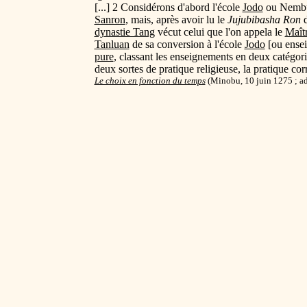
[...] 2 Considérons d'abord l'école
Jodo
ou Nembut
Sanron
, mais, après avoir lu le
Jujubibasha Ron
dynastie Tang
vécut celui que l'on appela le
Maîtr
Tanluan
de sa conversion à l'école
Jodo
[ou ense
pure
, classant les enseignements en deux catégor
deux sortes de pratique religieuse, la pratique corr
Le choix en fonction du temps
(Minobu, 10 juin 1275 ; ad