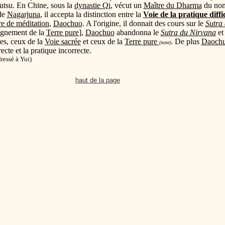
su. En Chine, sous la
dynastie Qi
, vécut un
Maître du Dharma
du no
de
Nagarjuna
, il accepta la distinction entre la
Voie de la pratique diffic
e de méditation
,
Daochuo
. A l'origine, il donnait des cours sur le
Sutra
ignement de la
Terre pure
],
Daochuo
abandonna le
Sutra du Nirvana
et 
ies, ceux de la
Voie sacrée
et ceux de la
Terre pure
. De plus
Daoch
(note)
ecte et la pratique incorrecte.
ressé à Yui)
haut de la page