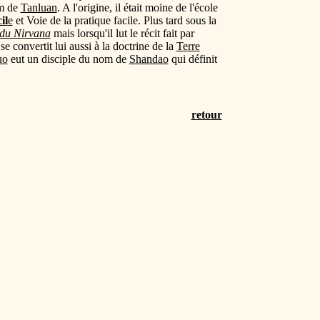
m de
Tanluan
. A l'origine, il était moine de l'école
il
e
et Voie de la pratique facile. Plus tard sous la
 du Nirvana
mais lorsqu'il lut le récit fait par
se convertit lui aussi à la doctrine de la
Terre
uo
eut un disciple du nom de
Shandao
qui définit
retour