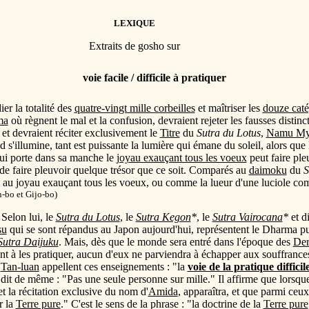
LEXIQUE
Extraits de gosho sur
voie facile / difficile à pratiquer
er la totalité des
quatre-vingt mille corbeilles
et maîtriser les
douze caté
ma
où règnent le mal et la confusion, devraient rejeter les fausses distinc
 et devraient réciter exclusivement le
Titre
du
Sutra du Lotus
,
Namu My
 s'illumine, tant est puissante la lumière qui émane du soleil, alors que 
qui porte dans sa manche le
joyau exauçant tous les voeux
peut faire ple
r de faire pleuvoir quelque trésor que ce soit. Comparés au
daimoku
du
S
 au joyau exauçant tous les voeux, ou comme la lueur d'une luciole comp
-bo et Gijo-bo)
 Selon lui, le
Sutra du Lotus
, le
Sutra Kegon
*
, le
Sutra Vairocana
*
et d
su
qui se sont répandus au Japon aujourd'hui, représentent le Dharma p
Sutra Daijuku
. Mais, dès que le monde sera entré dans l'époque des
Der
nt à les pratiquer, aucun d'eux ne parviendra à échapper aux souffrances
e
Tan-luan
appellent ces enseignements : "la
voie de la pratique difficil
dit de même : "Pas une seule personne sur mille." Il affirme que lorsq
t la récitation exclusive du nom d'
Amida
, apparaîtra, et que parmi ceux
r la
Terre pure
." C'est le sens de la phrase : "la doctrine de la
Terre pure