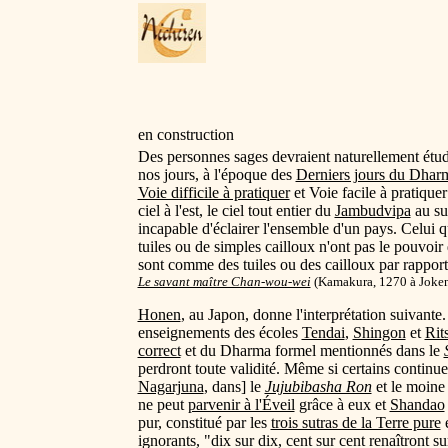
en construction
Des personnes sages devraient naturellement étudi
nos jours, à l'époque des
Derniers jours du Dhar
Voie difficile à pratiquer
et Voie facile à pratiquer
ciel à l'est, le ciel tout entier du
Jambudvipa
au sud
incapable d'éclairer l'ensemble d'un pays. Celui 
tuiles ou de simples cailloux n'ont pas le pouvoi
sont comme des tuiles ou des cailloux par rapport
Le savant maître Chan-wou-wei
(Kamakura, 1270 à Joken
Honen
, au Japon, donne l'interprétation suivante.
enseignements des écoles
Tendai
,
Shingon
et
Rit
correct
et du Dharma formel mentionnés dans le
perdront toute validité. Même si certains continue
Nagarjuna
, dans] le
Jujubibasha Ron
et le moin
ne peut
parvenir à l'Éveil
grâce à eux et
Shandao
pur, constitué par les
trois sutras de la Terre pure
e
ignorants, "dix sur dix, cent sur cent renaîtront su