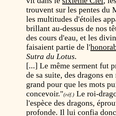
vit dans le
sixième Ciel
, le
trouvent sur les pentes du
les multitudes d'étoiles ap
brillant au-dessus de nos têt
des cours d'eau, et les divi
faisaient partie de l'
honora
Sutra du Lotus
.
[...] Le même serment fut p
de sa suite, des dragons e
grand pour que les mots puis
concevoir."
Le roi-drag
(réf.)
l'espèce des dragons, éprouv
profonde. Il lui confia don