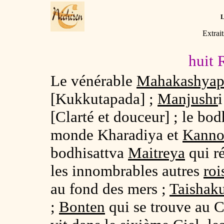
Extrai
huit 
Le vénérable
Mahakashyap
[Kukkutapada] ;
Manjushr
[Clarté et douceur] ; le bod
monde Kharadiya et
Kann
bodhisattva
Maitreya
qui r
les innombrables autres
roi
au fond des mers ;
Taishak
;
Bonten
qui se trouve au C