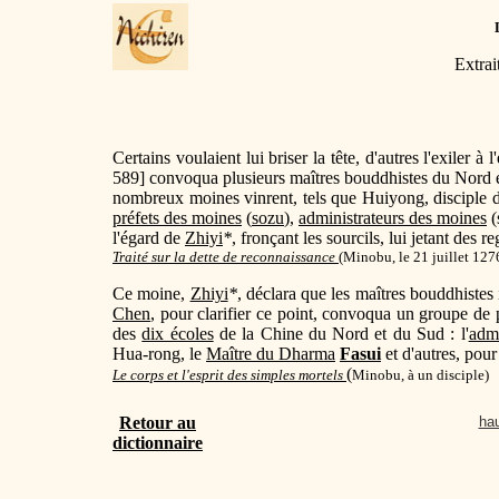
Extrai
Certains voulaient lui briser la tête, d'autres l'exiler 
589] convoqua plusieurs maîtres bouddhistes du Nord e
nombreux moines vinrent, tels que Huiyong, disciple 
préfets des moines
(
sozu
),
administrateurs des moines
(
l'égard de
Zhiyi
*
, fronçant les sourcils, lui jetant des 
Traité sur la dette de reconnaissance
(
Minobu, le 21 juillet 127
Ce moine,
Zhiyi
*
, déclara que les maîtres bouddhistes 
Chen
, pour clarifier ce point, convoqua un groupe de 
des
dix écoles
de la Chine du Nord et du Sud : l'
admi
Hua-rong, le
Maître du Dharma
Fasui
et d'autres, pou
(
Le corps et l'esprit des simples mortels
Minobu, à un disciple)
Retour au
hau
dictionnaire