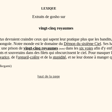
LEXIQUE
Extraits de gosho sur
vingt-cinq royaumes
tus
devraient craindre ceux qui sapent leur pratique plus que les bandits, le
n mongole. Notre monde est le domaine du
Démon du sixième Ciel
. Ses h
it une prison de
vingt-cinq royaumes
dans les
six voies
afin d'y enf
(note)
nts et souverains dans des filets qui obscurcissent le ciel. Pour masquer 
varice
, de l'
orgueil
-
colère
et de la
stupidité
, et ne leur donne à manger q
Ikegami)
haut de la page