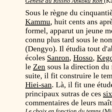
Genèse du Rissho Ankoku Ron
(
Ka
Sous le règne du cinquanti
Kammu
, huit cents ans ap
formel, apparut un jeune 
connu plus tard sous le no
(Dengyo). Il étudia tout d'
écoles
Sanron
,
Hosso
,
Keg
le
Zen
sous la direction d
suite, il fit construire le 
Hiei-san
. Là, il fit une ét
principaux sutras de ces
si
commentaires de leurs maît
Le choix en fonction du temps
(Min