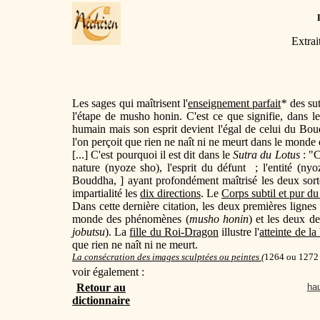
Extrai
Les sages qui maîtrisent l'
enseignement parfait
*
des su
l'étape de musho honin. C'est ce que signifie, dans l
humain mais son esprit devient l'égal de celui du Bo
l'on perçoit que rien ne naît ni ne meurt dans le mon
[...] C'est pourquoi il est dit dans le
Sutra du Lotus
: "C
nature (nyoze sho), l'esprit du défunt ; l'entité (nyoz
Bouddha, ] ayant profondément maîtrisé les deux sort
impartialité les
dix directions
. Le
Corps subtil et pur 
Dans cette dernière citation, les deux premières lignes 
monde des phénomènes (
musho honin
) et les deux der
jobutsu
). La
fille du Roi-Dragon
illustre l'
atteinte de l
que rien ne naît ni ne meurt.
La consécration des images sculptées ou peintes (
1264 ou 1272
voir également :
Retour au
hau
dictionnaire