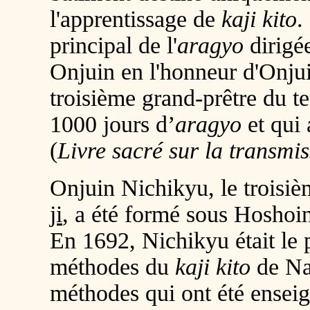
l'apprentissage de
kaji kito
.
principal de l'
aragyo
dirigé
Onjuin en l'honneur d'Onju
troisième grand-prêtre du t
1000 jours d’
aragyo
et qui 
(
Livre sacré sur la transmis
Onjuin Nichikyu, le troisi
ji
, a été formé sous Hoshoin
En 1692, Nichikyu était le 
méthodes du
kaji kito
de Na
méthodes qui ont été ensei