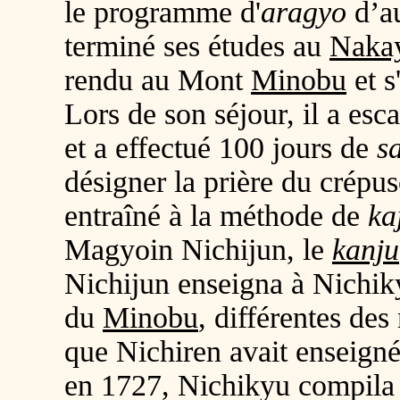
le programme d'
aragyo
d’a
terminé ses études au
Naka
rendu au Mont
Minobu
et s
Lors de son séjour, il a es
et a effectué 100 jours de
s
désigner la prière du crépusc
entraîné à la méthode de
ka
Magyoin Nichijun, le
kanju
Nichijun enseigna à Nichiky
du
Minobu
, différentes de
que Nichiren avait enseigné
en 1727, Nichikyu compila 