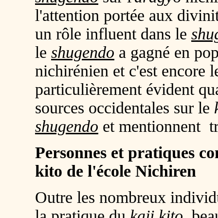
l'attention portée aux divini
un rôle influent dans le
shu
le
shugendo
a gagné en popu
nichirénien et c'est encore l
particulièrement évident qu
sources occidentales sur le
shugendo
et mentionnent tr
Personnes et pratiques con
kito de l'école Nichiren
Outre les nombreux individ
la pratique du
kaji kito
, bea