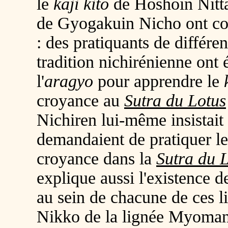
le
kaji kito
de Hoshoin Nitta
de Gyogakuin Nicho ont co
: des pratiquants de différe
tradition nichirénienne ont é
l'
aragyo
pour apprendre le
croyance au
Sutra du Lotus
Nichiren lui-même insistait
demandaient de pratiquer l
croyance dans la
Sutra du 
explique aussi l'existence 
au sein de chacune de ces l
Nikko de la lignée Myoman