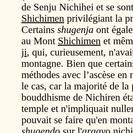
de Senju Nichihei et se sont
Shichimen
privilégiant la p
Certains
shugenja
ont égale
au Mont
Shichimen
et mêm
ji
, qui, curieusement, n'avai
montagne. Bien que certain
méthodes avec l’ascèse en 
le cas, car la majorité de la 
bouddhisme de Nichiren étai
temple et n'impliquait null
pouvait se faire qu'en mont
shugendo
sur l'
aragy
o nichi