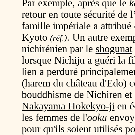
Par exemple, après que le
ka
retour en toute sécurité de 
famille impériale a attribué
Kyoto
. Un autre exemp
(réf.)
nichirénien par le
shogunat
lorsque Nichiju a guéri la 
lien a perduré principaleme
(harem du château d'Edo) co
bouddhisme de Nichiren et 
Nakayama Hokekyo-ji
en é
les femmes de l'
ooku
envoya
pour qu'ils soient utilisés p