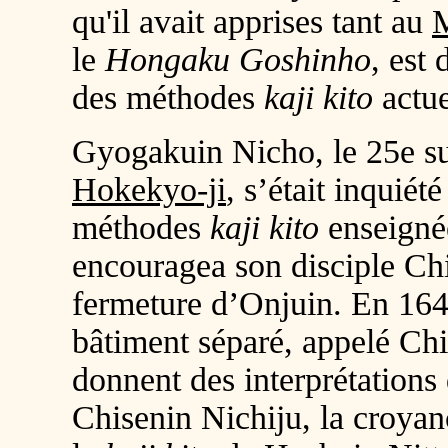
qu'il avait apprises tant au
le
Hongaku Goshinho
, est
des méthodes
kaji kito
actue
Gyogakuin Nicho, le 25e s
Hokekyo-ji
, s’était inquiét
méthodes
kaji kito
enseigné
encouragea son disciple Chi
fermeture d’Onjuin. En 1644
bâtiment séparé, appelé Chi
donnent des interprétations 
Chisenin Nichiju, la croyan