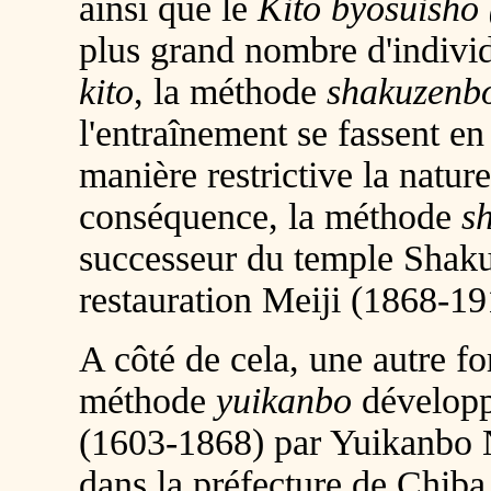
ainsi que le
Kito byosuisho
plus grand nombre d'indivi
kito
, la méthode
shakuzenb
l'entraînement se fassent en
manière restrictive la natur
conséquence, la méthode
s
successeur du temple Shakuz
restauration Meiji (1868-1
A côté de cela, une autre 
méthode
yuikanbo
développ
(1603-1868) par Yuikanbo 
dans la préfecture de Chib