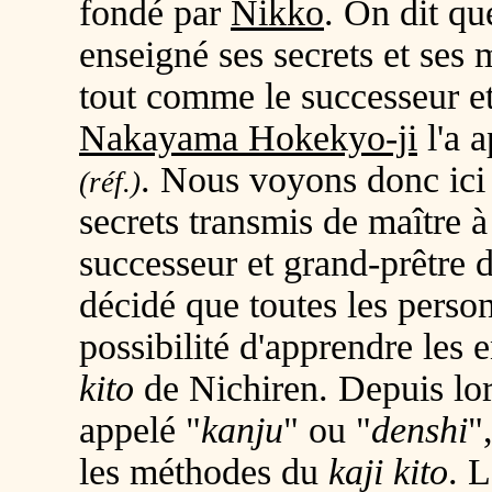
fondé par
Nikko
. On dit q
enseigné ses secrets et ses
tout comme le successeur et
Nakayama Hokekyo-ji
l'a a
. Nous voyons donc ic
(réf.)
secrets transmis de maître à
successeur et grand-prêtre
décidé que toutes les person
possibilité d'apprendre les 
kito
de Nichiren. Depuis lor
appelé "
kanju
" ou "
denshi
"
les méthodes du
kaji kito
. L