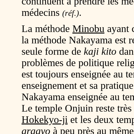
continuent à prendre les mé
médecins
.
(réf.)
La méthode
Minobu
ayant c
la méthode Nakayama est res
seule forme de
kaji kito
dan
problèmes de politique reli
est toujours enseignée au 
enseignement et sa pratique
Nakayama enseignée au te
Le temple Onjuin reste trè
Hokekyo-ji
et les deux temp
aragyo
à peu près au même