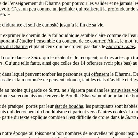
ts de l’enseignement du Dharma pour pouvoir les valider et ne jamais les 
r. C’est un peu comme un jardinier qui réaliserait la profondeur de sa 
ien. »
 endurance et soif de curiosité jusqu’à la fin de sa vie.
r exprimer le chemin de la foi boudhique semble claire comme de l’eau
portant d’étudier l’ensemble du contenu de ce courrier. Ainsi, le mot ‘r
ours du Dharma
et plaint ceux qui ne croient pas dans le
Sutra du Lotus
.
t croire dans ce
Sutra
qui le récitent et le recopient, ont des actes qui t
 Qu’une telle faute, ainsi que celles des 14 offenses (voir plus bas) a
r
dans lequel peuvent tomber les personnes qui
offensent
le Dharma. Déc
ussite et la renommée ne peuvent adoucir, tant les états d’avidité et d’
es
nde au moine qui garde ce
Sutra
, ne s’égarera pas dans les
mauvaises voi
rimer sa reconnaissance envers le Boudha Shakyamuni pour tant de bonheu
 de pratique, portés par leur
état de boudha
, les pratiquants sont habit
quants qui décrochent du bouddhisme et partent vers d’autres écoles). Leu
partie du texte explique combien il est difficile de croire dans le
Sutra 
ut à notre époque où foisonnent bon nombres de nouvelles religions inspi