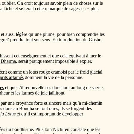
oublier. On croit toujours savoir plein de choses sur le
tâche et se ferait cette remarque de sagesse : « plus
 et aussi légère qu’une plume, pour bien comprendre les
egret’ prendra tout son sens. En introduction du Gosho,
rahissent cet enseignement et que cela équivaut à tuer le
u
Dharma
, serait pratiquement impossible à expier.
rit comme un lotus rouge cramoisi par le froid glacial
prits affamés
dominent la vie de la personne.
es
et que s’il renouvelle ses dons tout au long de sa vie,
r et les larmes de joie jailliront.
és par une croyance forte et sincère mais qu’à mi-chemin
rs dons au Boudha se font rares, ils se forgent des
du Lotus
et qu’il est important de developper
rées du boudhisme. Plus loin Nichiren constate que les