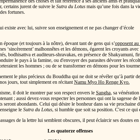
’impermanence des choses et fait référence à ses anciens amis et pratiqu
r, certains jurent de suivre le
Sutra du Lotus
mais qu’une fois dans la vie
des fortunes.
ui existe avec lui, suivre son enseignement et ne pas changer d’école
 époque (et toujours à la nôtre), devant tant de gens qui s’
opposent au
ines ‘sincèrement’ malhonnêtes et les démons, égarent les croyants avec
nités, bodhisattva et auditeurs-shravakas, en présence de Shakyamuni, fir
 conduire le pays à la famine, ou d'envoyer des parasites dévorer les réc
orteraient les hommes ; ou de se transformer en démons pour les tourme
ignement le plus précieux du Bouddha qui ne doit se révéler qu’à partir 
nos jours, tout simplement en récitant
Namu Myo Ho Renge Kyo.
sme, il doit le montrer par son respect envers le
Sangha
, sa vénération
ant ; aussi devez-vous respecter les personnes qui ont la sagesse de l
 seront abondants. Celui qui désire le bonheur dans sa vie prochaine doi
 enseigne le
Sutra du Lotus
, si humble que soit sa position. C'est ce qui 
assages de la lettre lui semblent obscures, il peut éclaircir ses doutes en
Les quatorze offenses