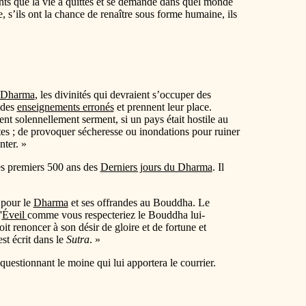
ants que la vie a quittés et se demande dans quel monde
, s’ils ont la chance de renaître sous forme humaine, ils
 Dharma
, les divinités qui devraient s’occuper des
 des
enseignements erronés
et prennent leur place.
ent solennellement serment, si un pays était hostile au
oltes ; de provoquer sécheresse ou inondations pour ruiner
nter. »
des premiers 500 ans des
Derniers jours du Dharma
. Il
 pour le
Dharma
et ses offrandes au Bouddha. Le
'
Éveil
comme vous respecteriez le Bouddha lui-
t renoncer à son désir de gloire et de fortune et
est écrit dans le
Sutra
. »
 questionnant le moine qui lui apportera le courrier.