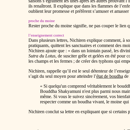
saisons s’égrainent les unes après les autres prouvant l
ils renaîtront. Il explique que dans les flammes de l’enfe
oublient leur promesse et préfèrent s’amuser et amasser 
proche du moine
Rester proche du moine signifie, ne pas couper le lien q
l’enseignement correct
Dans plusieurs lettres, Nichiren explique comment, à son
pratiquants, quittent les sanctuaires et comment des mo
Nichiren ajoute que : « dans un lointain passé, les divi
Sutra du Lotus
, de susciter grêle et gelées en été pour
les champs et les fermes ; de créer des typhons qui emp
Nichiren, rappelle qu’il est le seul détenteur de l’ense
s’agit du seul moyen pour atteindre l’
état de boudha
de 
« Si quelqu'un comprend véritablement le bouddhi
Bouddha Shakyamuni n'est plus parmi nous mainten
même. Si vous le suivez sincèrement, vos bienfaits
respecter comme un boudha vivant, le moine qui
Nichiren conclut sa lettre en expliquant que si certains p