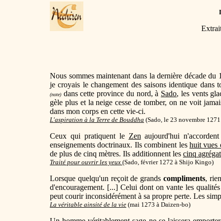
Extrai
Nous sommes maintenant dans la dernière décade du 1
je croyais le changement des saisons identique dans t
dans cette province du nord, à
Sado
, les vents gl
(note)
gèle plus et la neige cesse de tomber, on ne voit jamais 
dans mon corps en cette vie-ci.
L'aspiration à la Terre de Bouddha
(
Sado, le 23 novembre 1271 
Ceux qui pratiquent le
Zen
aujourd'hui n'accordent
enseignements doctrinaux. Ils combinent les
huit vues 
de plus de cinq mètres. Ils additionnent les
cinq agrégat
Traité pour ouvrir les yeux
(
Sado, février 1272 à Shijo Kingo
)
Lorsque quelqu'un reçoit de grands
compliments
, rie
d'encouragement. [...] Celui dont on vante les qualités
peut courir inconsidérément à sa propre perte. Les simpl
La véritable ainsité de la vie
(mai 1273 à Daizen-bo)
Un homme véritablement sage ne se laissera emporte