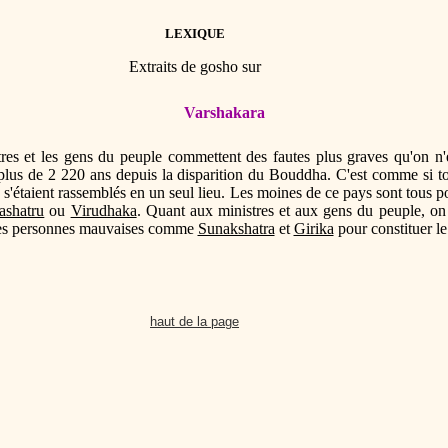
LEXIQUE
Extraits de gosho sur
Varshakara
tres et les gens du peuple commettent des fautes plus graves qu'on n
 plus de 2 220 ans depuis la disparition du Bouddha. C'est comme si 
, s'étaient rassemblés en un seul lieu. Les moines de ce pays sont tous p
ashatru
ou
Virudhaka
. Quant aux ministres et aux gens du peuple, on
 des personnes mauvaises comme
Sunakshatra
et
Girika
pour constituer l
haut de la page