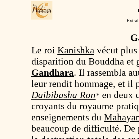
Extrai
G
Le roi
Kanishka
vécut plus 
disparition du Bouddha et 
Gandhara
. Il rassembla au
leur rendit hommage, et il 
Daibibasha Ron
en deux c
*
croyants du royaume pratiq
enseignements du
Mahaya
beaucoup de difficulté. De 