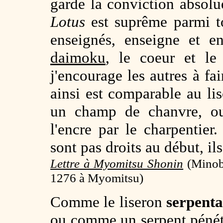
garde la conviction absol
Lotus
est suprême parmi t
enseignés, enseigne et en
daimoku
, le coeur et l
j'encourage les autres à f
ainsi est comparable au li
un champ de chanvre, ou
l'encre par le charpentier
sont pas droits au début, ils
Lettre à Myomitsu Shonin
(
Minob
1276 à Myomitsu)
Comme le liseron
serpent
ou comme un serpent pénétr