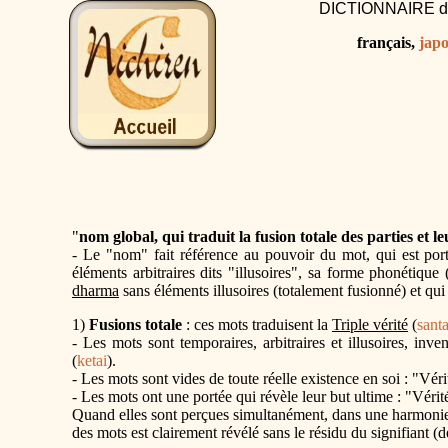
DICTIONNAIRE 
français,
japo
"
nom global, qui traduit la fusion totale des parties et le
- Le "nom" fait référence au pouvoir du mot, qui est port
éléments arbitraires dits "illusoires", sa forme phonétique
dharma
sans éléments illusoires (totalement fusionné) et qui 
1)
Fusions totale
: ces mots traduisent la
Triple vérité
(
santa
- Les mots sont temporaires, arbitraires et illusoires, inve
(
ketai
).
- Les mots sont vides de toute réelle existence en soi : "Véri
- Les mots ont une portée qui révèle leur but ultime : "Véri
Quand elles sont perçues simultanément, dans une harmonie "
des mots est clairement révélé sans le résidu du signifiant (de