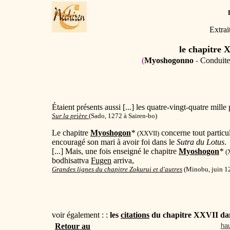
Extrai
le chapitre
(
Myoshogonno
-
Conduite
Étaient présents aussi [...] les quatre-vingt-quatre mille
Sur la prière
(
Sado, 1272 à Sairen-bo)
Le chapitre
Myoshogon
*
concerne tout particu
(XXVII)
encouragé son mari à avoir foi dans le
Sutra du Lotus
.
[...] Mais, une fois enseigné le chapitre
Myoshogon
*
(
bodhisattva
Fugen
arriva,
Grandes lignes du chapitre Zokurui et d'autres
(
Minobu, juin 1
voir également : :
les
citations
du chapitre XXVII dan
Retour au
hau