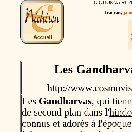
DICTIONNAIRE 
français,
japo
Les Gandharv
http://www.cosmovi
Les
Gandharvas
, qui tien
de second plan dans l'
hind
connus et adorés à l'époque