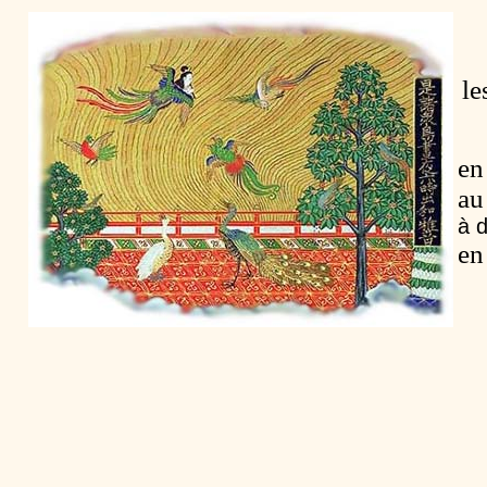
le
en
au
à d
en